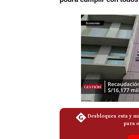
Podcast
Gestión TV
Videos
Fotogalerías
gestion.pe
¿quiénes
Somos?
Términos
Y
Condiciones
Política
De
Privacidad
Politica