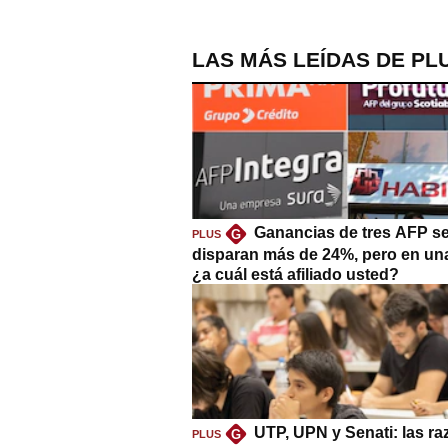
LAS MÁS LEÍDAS DE PL
Ganancias de tres AFP s
G
PLUS
disparan más de 24%, pero en un
¿a cuál está afiliado usted?
UTP, UPN y Senati: las r
G
PLUS