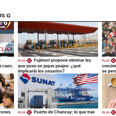
US G
e
Fujimori propone eliminar ley
G
G
PLUS
PLUS
a caen,
que puso en jaque peajes: ¿qué
crecim
implicaría los usuarios?
se per
azones
Puerto de Chancay: lo que trae
G
G
PLUS
PLUS