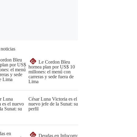
 noticias
G
Le Cordon Bleu
hornea plan por US$ 10
millones: el menú con
carreras y sede fuera de
Lima
César Luna Victoria es el
nuevo jefe de la Sunat: su
perfil
G
Deudas en Infocorp: