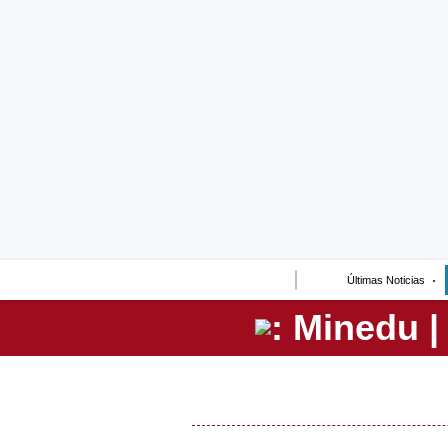
Lo último
Peru Quiosco
Portada
Empresas
Management & Empleo
Economía
Últimas Noticias
Mercados
Perú
Política
Tu Dinero