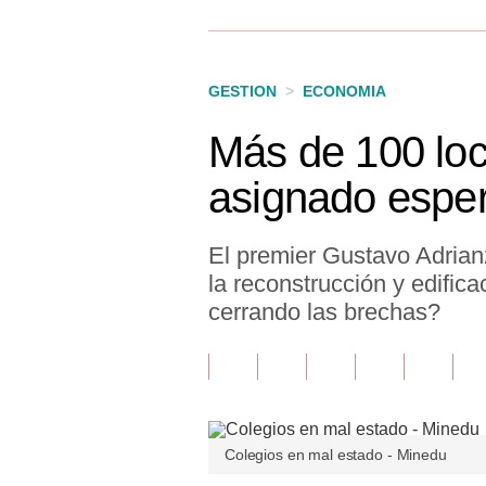
Finanzas Personales
Inmobiliarias
GESTION
>
ECONOMIA
Plus G
Más de 100 loc
Opinión
asignado esper
Editorial
Pregunta de hoy
El premier Gustavo Adrianz
la reconstrucción y edific
Blogs
cerrando las brechas?
Tendencias
Lujo
Viajes
Colegios en mal estado - Minedu
Moda