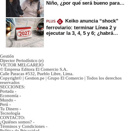
Niño, ¿por qué será bueno para
ahorristas?
Keiko anuncia “shock”
PLUS
G
ferroviario: terminar Línea 2 y
ejecutar la 3, 4, 5 y 6; ¿habrá
avances?
Gestión
Director Periodístico (e)
VÍCTOR MELGAREJO
© Empresa Editora El Comercio S.A.
Calle Paracas #532, Pueblo Libre, Lima.
Copyright© | Gestion.pe | Grupo El Comercio | Todos los derechos
reservados
SECCIONES:
Portada
-
Economía
-
Mundo
-
Perú
-
Tu Dinero
-
Tecnología
CONTACTO:
¿Quiénes somos?
-
Términos y Condiciones
-
Política de Privacidad
-