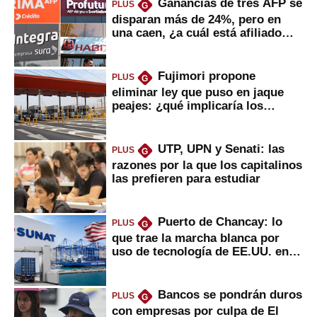
Ganancias de tres AFP se
PLUS
G
disparan más de 24%, pero en
una caen, ¿a cuál está afiliado
usted?
Fujimori propone
PLUS
G
eliminar ley que puso en jaque
peajes: ¿qué implicaría los
usuarios?
UTP, UPN y Senati: las
PLUS
G
razones por la que los capitalinos
las prefieren para estudiar
Puerto de Chancay: lo
PLUS
G
que trae la marcha blanca por
uso de tecnología de EE.UU. en
mercancías
Bancos se pondrán duros
PLUS
G
con empresas por culpa de El