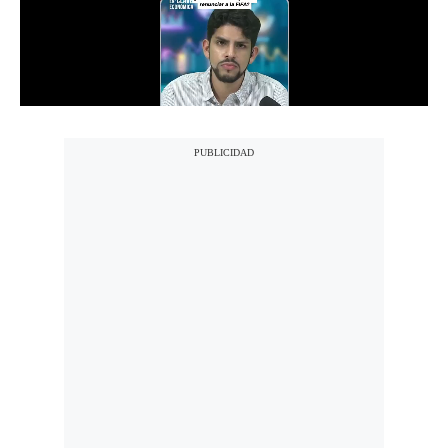
Notas Contratadas
Podcast
Gestión TV
Videos
Fotogalerías
gestion.pe
¿quiénes
Somos?
Términos
Y
Condiciones
Política
De
Privacidad