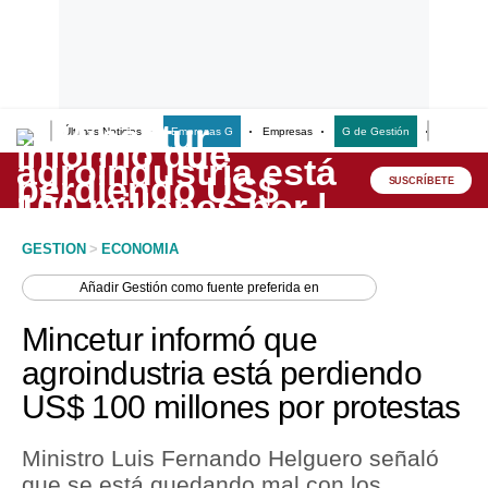
Últimas Noticias
Empresas G
Empresas
G de Gestión
Finanzas
Lo último
Peru Quiosco
SUSCRÍBETE
Portada
GESTION
>
ECONOMIA
Empresas
Añadir
Gestión
como fuente preferida en
Management & Empleo
Mincetur informó que
Economía
agroindustria está perdiendo
US$ 100 millones por protestas
Mercados
Perú
Ministro Luis Fernando Helguero señaló
que se está quedando mal con los
Política