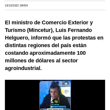
13/12/2022 18H59
Moda
Estilos
El ministro de Comercio Exterior y
Mundo
Turismo (Mincetur), Luis Fernando
Helguero, informó que las protestas en
EEUU
distintas regiones del país están
México
costando aproximadamente 100
España
millones de dólares al sector
Internacional
agroindustrial.
Tecnología
Club del Suscriptor
Mix
G de Gestión