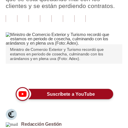
clientes y se están perdiendo contratos.
Tu Dinero
Finanzas Personales
Inmobiliarias
Plus G
Ministro de Comercio Exterior y Turismo recordó que
estamos en periodo de cosecha, culminando con los
Opinión
arándanos y en plena uva (Foto: Adex).
Editorial
Únete a nuestro canal
Pregunta de hoy
Blogs
Suscríbete a YouTube
Tendencias
Lujo
Redacción Gestión
Viajes