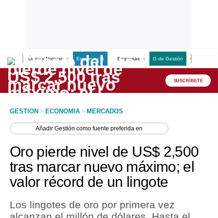
Últimas Noticias
Empresas G
Empresas
G de Gestión
Finanzas
Lo último
Peru Quiosco
SUSCRÍBETE
Portada
GESTION
>
ECONOMIA
>
MERCADOS
Empresas
Añadir
Gestión
como fuente preferida en
Management & Empleo
Oro pierde nivel de US$ 2,500
Economía
tras marcar nuevo máximo; el
valor récord de un lingote
Mercados
Perú
Los lingotes de oro por primera vez
alcanzan el millón de dólares. Hasta el
Política