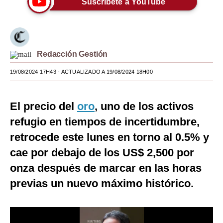
Suscríbete a YouTube
Moda
Estilos
Redacción Gestión
Mundo
19/08/2024 17H43
- ACTUALIZADO A 19/08/2024 18H00
EEUU
México
El precio del
oro
, uno de los activos
España
refugio en tiempos de incertidumbre,
Internacional
retrocede este lunes en torno al 0.5% y
cae por debajo de los US$ 2,500 por
Tecnología
onza después de marcar en las horas
Club del Suscriptor
previas un nuevo máximo histórico.
Mix
G de Gestión