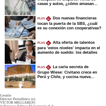
casas y autos, ¿cómo amasan
tanta liquidez?
Dos nuevas financieras
PLUS
G
tocan la puerta de la SBS, ¿cuál
es su conexión con cooperativas?
Alta oferta de talentos
PLUS
G
para ‘estos niveles’ impacta en el
aumento de sueldo: los detalles
La carta secreta de
PLUS
G
Grupo Wiese: Civitano crece en
Perú y Chile, y cocina nueva
marca
Gestión
Director Periodístico (e)
VÍCTOR MELGAREJO
© Empresa Editora El Comercio S.A.