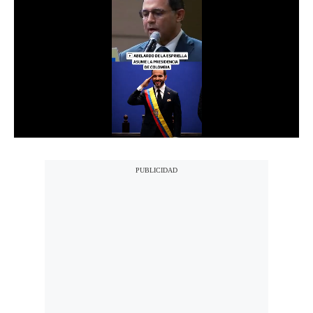
Notas Contratadas
Podcast
Gestión TV
Videos
Fotogalerías
gestion.pe
¿quiénes
Somos?
Términos
Y
Condiciones
Política
De
Privacidad