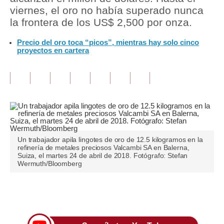
viernes, el oro no había superado nunca
Tu Dinero
la frontera de los US$ 2,500 por onza.
Finanzas Personales
Precio del oro toca “picos”, mientras hay solo cinco
proyectos en cartera
Inmobiliarias
Plus G
Opinión
Editorial
Pregunta de hoy
Un trabajador apila lingotes de oro de 12.5 kilogramos en la
refinería de metales preciosos Valcambi SA en Balerna,
Suiza, el martes 24 de abril de 2018. Fotógrafo: Stefan
Blogs
Wermuth/Bloomberg
Tendencias
Únete a nuestro canal
Lujo
Viajes