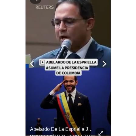
Notas Contratadas
Podcast
Gestión TV
Videos
Fotogalerías
gestion.pe
¿quiénes
Somos?
Términos
Y
Condiciones
Política
¿Por Qué EE.UU. Necesita Desesperadamente Al Golfo? | Gestión Mundo
Abelardo De La Espriella Juramenta Como Nuevo Presidente | Gestión Mundo
De
Privacidad