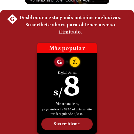
Esteban Silva, politólogo internacional, explica que Estados Unidos necesita el apoyo territorial y marítimo de sus aliados del Golfo para operar cerca de Irán. Según su análisis, Teherán busca amenazar su estabilidad energética y económica para que estos gobiernos presionen a Washington y lo obliguen a negociar. #Iran #EEUU #Geopolitica #NoticiasInternacionales #Shorts 👉 Suscríbete y activa la campana para no perderte nuestro análisis diario. 🌎 Síguenos en nuestras redes sociales: 📌 Web oficial: https://gestion.pe/mundo/ 📌 LinkedIn: http://bit.ly/3HYIET0 📌 X (Twitter): http://bit.ly/4noZtX9 📌 TikTok: http://bit.ly/4evB6TO
Momento histórico en Colombia: Abelardo de la Espriella prestó juramento y recibió la banda presidencial en la Arena USC de Cali, convirtiéndose oficialmente en el nuevo Presidente de la República para el periodo 2026-2030. Por primera vez en la historia reciente del país, la investidura presidencial se celebró fuera de Bogotá. ¿Qué opinas del inicio de este nuevo mandato constitucional? #DeLaEspriella #Colombia #PosesionPresidencial #Cali #Shorts 👉 Suscríbete y activa la campana para no perderte nuestro análisis diario. 🌎 Síguenos en nuestras redes sociales: 📌 Web oficial: https://gestion.pe/mundo/ 📌 LinkedIn: http://bit.ly/3HYIET0 📌 X (Twitter): http://bit.ly/4noZtX9 📌 TikTok: http://bit.ly/4evB6TO
Politica
De
Cookies
Preguntas
Frecuentes