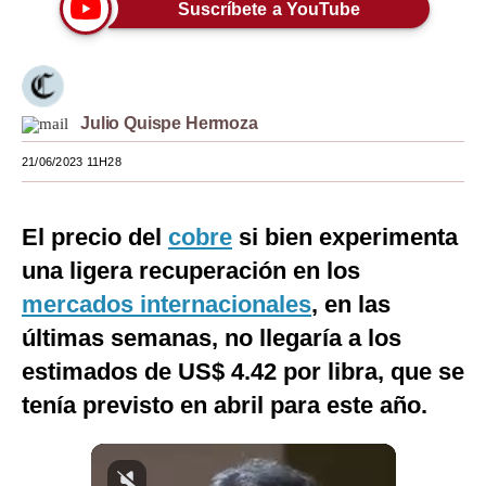
Suscríbete a YouTube
Moda
Estilos
Mundo
Julio Quispe Hermoza
EEUU
21/06/2023 11H28
México
El precio del
cobre
si bien experimenta
España
una ligera recuperación en los
Internacional
mercados internacionales
, en las
últimas semanas, no llegaría a los
Tecnología
estimados de US$ 4.42 por libra, que se
Club del Suscriptor
tenía previsto en abril para este año.
Mix
G de Gestión