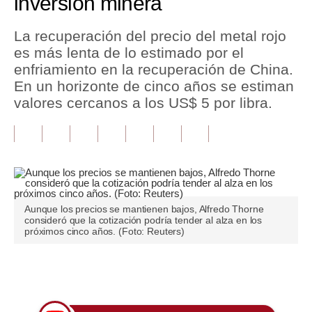
inversión minera
Tu Dinero
La recuperación del precio del metal rojo
es más lenta de lo estimado por el
Finanzas Personales
enfriamiento en la recuperación de China.
Inmobiliarias
En un horizonte de cinco años se estiman
valores cercanos a los US$ 5 por libra.
Plus G
Opinión
Editorial
Pregunta de hoy
Aunque los precios se mantienen bajos, Alfredo Thorne
consideró que la cotización podría tender al alza en los
Blogs
próximos cinco años. (Foto: Reuters)
Tendencias
Únete a nuestro canal
Lujo
Viajes