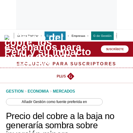
Últimas Noticias
Empresas G
Empresas
G de Gestión
Finanzas
Lo último
Peru Quiosco
SUSCRÍBETE
Portada
EXCLUSIVO PARA SUSCRIPTORES
Empresas
PLUS
G
Management & Empleo
GESTION
>
ECONOMIA
>
MERCADOS
Economía
Añadir
Gestión
como fuente preferida en
Mercados
Precio del cobre a la baja no
Perú
generaría sombra sobre
Política