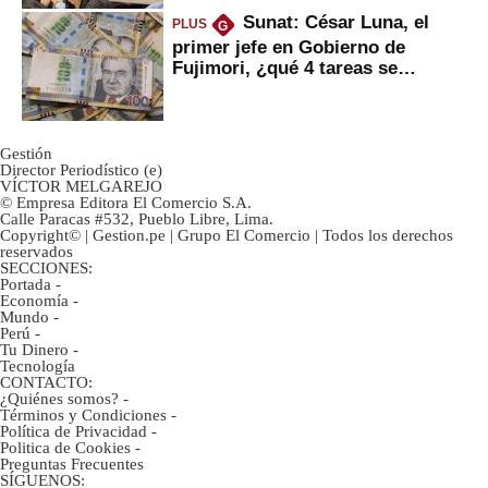
Sunat: César Luna, el
PLUS
G
primer jefe en Gobierno de
Fujimori, ¿qué 4 tareas se
marcan urgentes?
Gestión
Director Periodístico (e)
VÍCTOR MELGAREJO
© Empresa Editora El Comercio S.A.
Calle Paracas #532, Pueblo Libre, Lima.
Copyright© | Gestion.pe | Grupo El Comercio | Todos los derechos
reservados
SECCIONES:
Portada
-
Economía
-
Mundo
-
Perú
-
Tu Dinero
-
Tecnología
CONTACTO:
¿Quiénes somos?
-
Términos y Condiciones
-
Política de Privacidad
-
Politica de Cookies
-
Preguntas Frecuentes
SÍGUENOS: