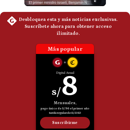
Brasil pidió formalmente que Argentina retire a su embajador tras los cruces verbales entre Javier Milei y Lula da Silva. La crisis bilateral alcanza su punto más crítico en años. #PoliticaLatinoamericana #CrisisDiplomatica #MileiVsLula #BuenosAires #NoticiasDeHoy #Shorts 👉 Suscríbete y activa la campana para no perderte nuestro análisis diario. 🌎 Síguenos en nuestras redes sociales: 📌 Web oficial: https://gestion.pe/mundo/ 📌 LinkedIn: http://bit.ly/3HYIET0 📌 X (Twitter): http://bit.ly/4noZtX9 📌 TikTok: http://bit.ly/4evB6TO
El primer ministro israelí, Benjamín Netanyahu, aclaró que Israel NO ha aceptado la propuesta respaldada por Estados Unidos sobre el futuro y la desmilitarización de Gaza. ¿Se rompe la alianza estratégica entre Washington y Tel Aviv? #Netanyahu #Israel #Trump #Gaza #EstadosUnidos #Geopolitica #NoticiasInternacionales #Shorts 👉 Suscríbete y activa la campana para no perderte nuestro análisis diario. 🌎 Síguenos en nuestras redes sociales: 📌 Web oficial: https://gestion.pe/mundo/ 📌 LinkedIn: http://bit.ly/3HYIET0 📌 X (Twitter): http://bit.ly/4noZtX9 📌 TikTok: http://bit.ly/4evB6TO
Politica
De
Cookies
Preguntas
Frecuentes