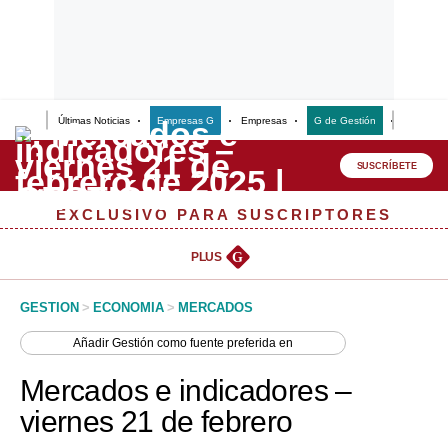
Últimas Noticias
Empresas G
Empresas
G de Gestión
Finanzas
Lo último
Peru Quiosco
SUSCRÍBETE
Portada
EXCLUSIVO PARA SUSCRIPTORES
Empresas
PLUS
G
Management & Empleo
GESTION
>
ECONOMIA
>
MERCADOS
Economía
Añadir
Gestión
como fuente preferida en
Mercados
Mercados e indicadores –
Perú
viernes 21 de febrero
Política