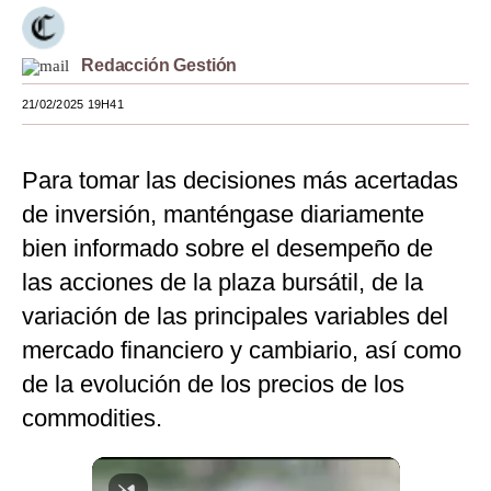
Moda
Redacción Gestión
Estilos
21/02/2025 19H41
Mundo
EEUU
Para tomar las decisiones más acertadas
México
de inversión, manténgase diariamente
bien informado sobre el desempeño de
España
las acciones de la plaza bursátil, de la
Internacional
variación de las principales variables del
Tecnología
mercado financiero y cambiario, así como
de la evolución de los precios de los
Club del Suscriptor
commodities.
Mix
G de Gestión