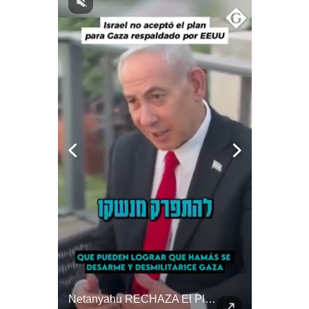
Notas Contratadas
Podcast
Gestión TV
Videos
Fotogalerías
gestion.pe
¿quiénes
Somos?
Términos
Y
Condiciones
Política
De
¿Se ROMPEN Las Relaciones Entre Brasil Y Argentina? | Gestión Mundo
Netanyahu RECHAZA El Plan De Trump Para Gaza | Gestión Mundo
Privacidad