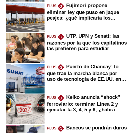
Fujimori propone
PLUS
G
eliminar ley que puso en jaque
peajes: ¿qué implicaría los
usuarios?
UTP, UPN y Senati: las
PLUS
G
razones por la que los capitalinos
las prefieren para estudiar
Puerto de Chancay: lo
PLUS
G
que trae la marcha blanca por
uso de tecnología de EE.UU. en
mercancías
Keiko anuncia “shock”
PLUS
G
ferroviario: terminar Línea 2 y
ejecutar la 3, 4, 5 y 6; ¿habrá
avances?
Bancos se pondrán duros
PLUS
G