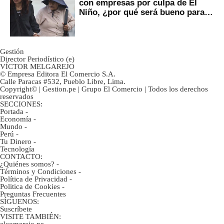
con empresas por culpa de El
Niño, ¿por qué será bueno para
ahorristas?
Gestión
Director Periodístico (e)
VÍCTOR MELGAREJO
© Empresa Editora El Comercio S.A.
Calle Paracas #532, Pueblo Libre, Lima.
Copyright© | Gestion.pe | Grupo El Comercio | Todos los derechos
reservados
SECCIONES:
Portada
-
Economía
-
Mundo
-
Perú
-
Tu Dinero
-
Tecnología
CONTACTO:
¿Quiénes somos?
-
Términos y Condiciones
-
Política de Privacidad
-
Politica de Cookies
-
Preguntas Frecuentes
SÍGUENOS:
Suscríbete
VISITE TAMBIÉN:
elcomercio.pe
-