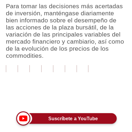
Para tomar las decisiones más acertadas
Tu Dinero
de inversión, manténgase diariamente
bien informado sobre el desempeño de
Finanzas Personales
las acciones de la plaza bursátil, de la
variación de las principales variables del
Inmobiliarias
mercado financiero y cambiario, así como
Plus G
de la evolución de los precios de los
commodities.
Opinión
Editorial
Pregunta de hoy
Blogs
Únete a nuestro canal
Tendencias
Lujo
Suscríbete a YouTube
Viajes