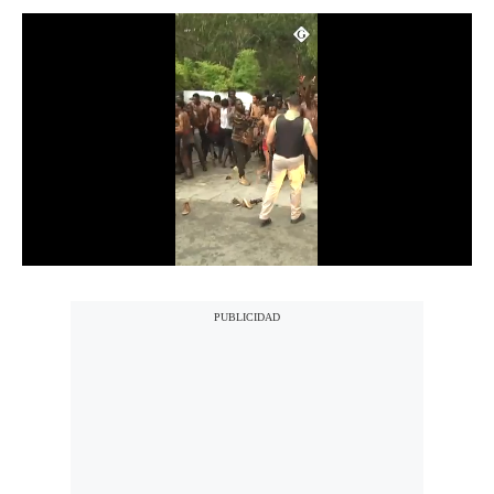
Notas Contratadas
Podcast
Gestión TV
Videos
Fotogalerías
gestion.pe
¿quiénes
Somos?
Términos
Y
Condiciones
Política
De
Privacidad