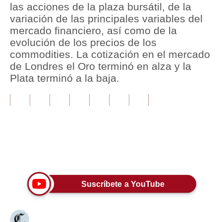
las acciones de la plaza bursátil, de la
variación de las principales variables del
Tu Dinero
mercado financiero, así como de la
Finanzas Personales
evolución de los precios de los
commodities. La cotización en el mercado
Inmobiliarias
de Londres el Oro terminó en alza y la
Plata terminó a la baja.
Plus G
Opinión
Editorial
Pregunta de hoy
Únete a nuestro canal
Blogs
Tendencias
Suscríbete a YouTube
Lujo
Viajes