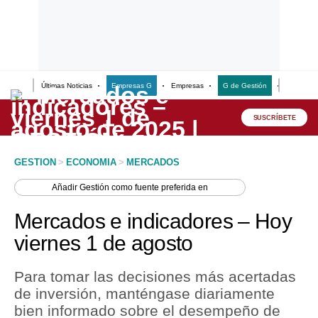
Últimas Noticias
Empresas G
Empresas
G de Gestión
Finanzas
Lo último
Peru Quiosco
SUSCRÍBETE
Portada
GESTION
>
ECONOMIA
>
MERCADOS
Empresas
Añadir
Gestión
como fuente preferida en
Management & Empleo
Mercados e indicadores – Hoy
Economía
viernes 1 de agosto
Mercados
Para tomar las decisiones más acertadas
Perú
de inversión, manténgase diariamente
bien informado sobre el desempeño de
Política