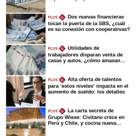
gobierno
Dos nuevas financieras
PLUS
G
tocan la puerta de la SBS, ¿cuál
es su conexión con cooperativas?
Utilidades de
PLUS
G
trabajadores disparan venta de
casas y autos, ¿cómo amasan
tanta liquidez?
Alta oferta de talentos
PLUS
G
para ‘estos niveles’ impacta en el
aumento de sueldo: los detalles
La carta secreta de
PLUS
G
Grupo Wiese: Civitano crece en
Perú y Chile, y cocina nueva
marca