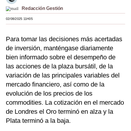
Redacción Gestión
Moda
02/08/2025 11H05
Estilos
Mundo
Para tomar las decisiones más acertadas
EEUU
de inversión, manténgase diariamente
México
bien informado sobre el desempeño de
las acciones de la plaza bursátil, de la
España
variación de las principales variables del
Internacional
mercado financiero, así como de la
Tecnología
evolución de los precios de los
commodities. La cotización en el mercado
Club del Suscriptor
de Londres el Oro terminó en alza y la
Mix
Plata terminó a la baja.
G de Gestión