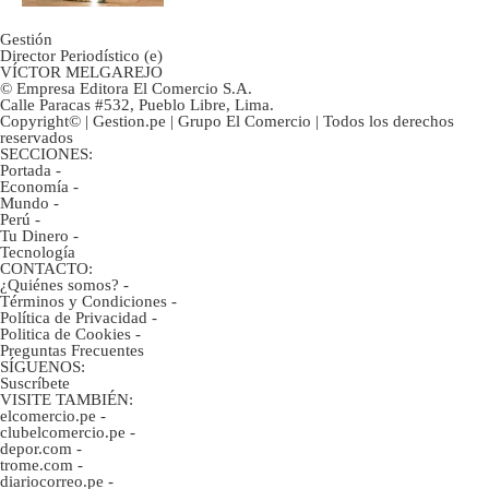
Gestión
Director Periodístico (e)
VÍCTOR MELGAREJO
© Empresa Editora El Comercio S.A.
Calle Paracas #532, Pueblo Libre, Lima.
Copyright© | Gestion.pe | Grupo El Comercio | Todos los derechos
reservados
SECCIONES:
Portada
-
Economía
-
Mundo
-
Perú
-
Tu Dinero
-
Tecnología
CONTACTO:
¿Quiénes somos?
-
Términos y Condiciones
-
Política de Privacidad
-
Politica de Cookies
-
Preguntas Frecuentes
SÍGUENOS:
Suscríbete
VISITE TAMBIÉN:
elcomercio.pe
-
clubelcomercio.pe
-
depor.com
-
trome.com
-
diariocorreo.pe
-