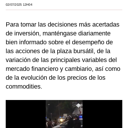
02/07/2025 12H04
Moda
Estilos
Para tomar las decisiones más acertadas
Mundo
de inversión, manténgase diariamente
bien informado sobre el desempeño de
EEUU
las acciones de la plaza bursátil, de la
México
variación de las principales variables del
España
mercado financiero y cambiario, así como
de la evolución de los precios de los
Internacional
commodities.
Tecnología
Club del Suscriptor
Mix
G de Gestión