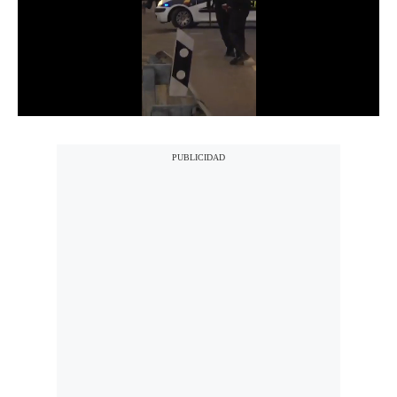
Notas Contratadas
Podcast
Gestión TV
Videos
Fotogalerías
gestion.pe
¿quiénes
Somos?
Términos
Y
Condiciones
Política
De
Privacidad