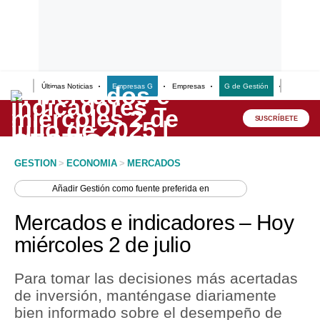
Últimas Noticias
Empresas G
Empresas
G de Gestión
Finanzas
Lo último
Peru Quiosco
SUSCRÍBETE
Portada
GESTION
>
ECONOMIA
>
MERCADOS
Empresas
Añadir
Gestión
como fuente preferida en
Management & Empleo
Mercados e indicadores – Hoy
Economía
miércoles 2 de julio
Mercados
Para tomar las decisiones más acertadas
Perú
de inversión, manténgase diariamente
bien informado sobre el desempeño de
Política