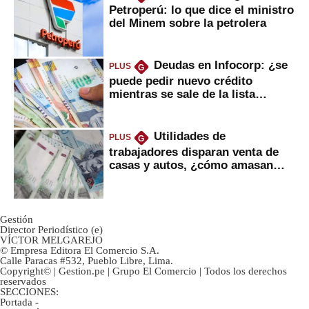
Petroperú: lo que dice el ministro
del Minem sobre la petrolera
Deudas en Infocorp: ¿se
PLUS
G
puede pedir nuevo crédito
mientras se sale de la lista
negra?
Utilidades de
PLUS
G
trabajadores disparan venta de
casas y autos, ¿cómo amasan
tanta liquidez?
Gestión
Director Periodístico (e)
VÍCTOR MELGAREJO
© Empresa Editora El Comercio S.A.
Calle Paracas #532, Pueblo Libre, Lima.
Copyright© | Gestion.pe | Grupo El Comercio | Todos los derechos
reservados
SECCIONES:
Portada
-