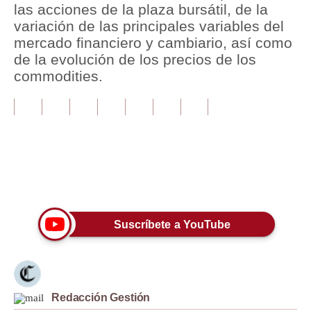
las acciones de la plaza bursátil, de la
variación de las principales variables del
Tu Dinero
mercado financiero y cambiario, así como
Finanzas Personales
de la evolución de los precios de los
commodities.
Inmobiliarias
Plus G
Opinión
Editorial
Únete a nuestro canal
Pregunta de hoy
Blogs
Suscríbete a YouTube
Tendencias
Lujo
Redacción Gestión
Viajes