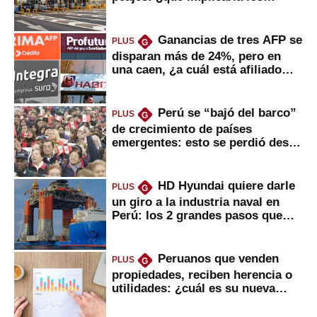
usuarios?
Ganancias de tres AFP se
PLUS
G
disparan más de 24%, pero en
una caen, ¿a cuál está afiliado
usted?
Perú se “bajó del barco”
PLUS
G
de crecimiento de países
emergentes: esto se perdió desde
2022
HD Hyundai quiere darle
PLUS
G
un giro a la industria naval en
Perú: los 2 grandes pasos que
daría
Peruanos que venden
PLUS
G
propiedades, reciben herencia o
utilidades: ¿cuál es su nueva
inversión clave?