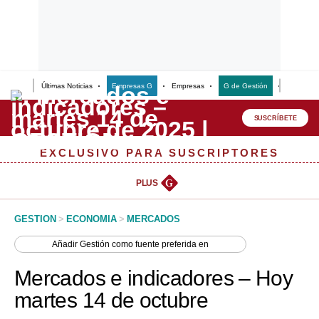
Últimas Noticias
Empresas G
Empresas
G de Gestión
Finanzas
Lo último
Peru Quiosco
SUSCRÍBETE
Portada
EXCLUSIVO PARA SUSCRIPTORES
Empresas
PLUS
G
Management & Empleo
GESTION
>
ECONOMIA
>
MERCADOS
Economía
Añadir
Gestión
como fuente preferida en
Mercados
Mercados e indicadores – Hoy
Perú
martes 14 de octubre
Política