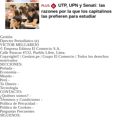
UTP, UPN y Senati: las
PLUS
G
razones por la que los capitalinos
las prefieren para estudiar
Gestión
Director Periodístico (e)
VÍCTOR MELGAREJO
© Empresa Editora El Comercio S.A.
Calle Paracas #532, Pueblo Libre, Lima.
Copyright© | Gestion.pe | Grupo El Comercio | Todos los derechos
reservados
SECCIONES:
Portada
-
Economía
-
Mundo
-
Perú
-
Tu Dinero
-
Tecnología
CONTACTO:
¿Quiénes somos?
-
Términos y Condiciones
-
Política de Privacidad
-
Politica de Cookies
-
Preguntas Frecuentes
SÍGUENOS: