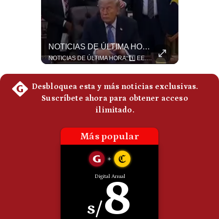
Politica
De
Cookies
Preguntas
¿El FIN De Infantino En La FIFA? El Grave Pronóstico Sobre Su Renuncia | #EnClaveEconómica
NOTICIAS DE ÚLTIMA HORA: EE.UU. Se Queda Sin Misiles En Medio Oriente
Frecuentes
Luis Carrillo Pinto, presidente de APEMD pronostica meses muy difíciles para Infantino y sostiene que una mayor presión de la UEFA, junto con nuevas investigaciones periodísticas, podría llevarlo a dimitir. También menciona renuncias internas y acusaciones de que el proyecto fue impulsado por una sola persona. #GianniInfantino #FIFA #UEFA #LuisCarrilloPinto #APEMD #Futbol #NoticiasDeportivas #Mundial #Shorts 👉 Suscríbete y activa la campana para no perderte nuestro análisis diario. 🌎 Síguenos en nuestras redes sociales: 📌 Web oficial: https://gestion.pe/mundo/ 📌 LinkedIn: http://bit.ly/3HYIET0 📌 X (Twitter): http://bit.ly/4noZtX9 📌 TikTok: http://bit.ly/4evB6TO
NOTICIAS DE ÚLTIMA HORA: 1️⃣ EE.UU.: Habría gastado casi el 80% de sus misiles más avanzados (THAAD), un factor clave en las decisiones de Donald Trump frente a Irán. 2️⃣ Argentina y Brasil: Tensión diplomática escala; Brasil solicita el regreso del embajador argentino tras fuertes declaraciones de Javier Milei. 3️⃣ México: Asesinan al influencer César Gastélum a balazos durante una transmisión en vivo en Culiacán, Sinaloa. 4️⃣ Alemania: Ataque con dron explosivo obliga a suspender el aeropuerto de Leipzig, punto logístico clave de la OTAN para enviar material a Ucrania. ¿Qué noticia te parece la más impactante del día? ¡Te leo en los comentarios! 👇 #EEUU #JavierMilei #CesarGastelum #Alemania #Noticias #UltimaHora #NoticiasDelDia 🚀 ¿Quieres entender el mundo sin ruido? Únete a nuestra comunidad y forma parte del cambio. #GestiónNewsroomLive #NoticiasGlobales #AnálisisGeopolítico #EconomíaMundial #IA #Geopolítica #LatinosEnUSA #NoticiasEnEspañol 👉 Suscríbete y activa la campana para no perderte nuestro análisis diario. 🌎 Síguenos en nuestras redes sociales: 📌 Web oficial: https://gestion.pe/mundo/ 📌 LinkedIn: http://bit.ly/3HYIET0 📌 X (Twitter): http://bit.ly/4noZtX9 📌 TikTok: http://bit.ly/4evB6TO