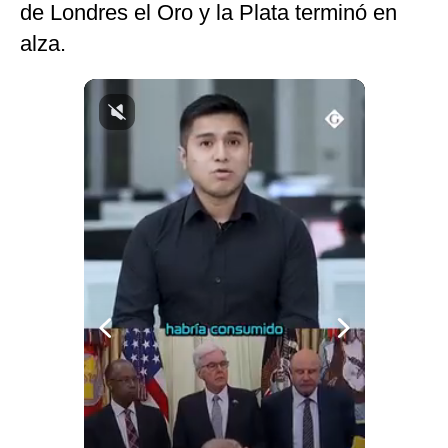
de Londres el Oro y la Plata terminó en
Notas Contratadas
alza.
Podcast
Gestión TV
Videos
Fotogalerías
gestion.pe
¿quiénes
Somos?
Términos
Y
Condiciones
Política
De
Privacidad