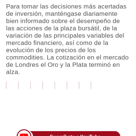
Para tomar las decisiones más acertadas
Tu Dinero
de inversión, manténgase diariamente
bien informado sobre el desempeño de
Finanzas Personales
las acciones de la plaza bursátil, de la
variación de las principales variables del
Inmobiliarias
mercado financiero, así como de la
Plus G
evolución de los precios de los
commodities. La cotización en el mercado
Opinión
de Londres el Oro y la Plata terminó en
alza.
Editorial
Pregunta de hoy
Blogs
Tendencias
Únete a nuestro canal
Lujo
Viajes