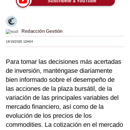
Suscríbete a YouTube
Moda
Estilos
Redacción Gestión
Mundo
14/10/2025 12H04
EEUU
México
Para tomar las decisiones más acertadas
España
de inversión, manténgase diariamente
Internacional
bien informado sobre el desempeño de
las acciones de la plaza bursátil, de la
Tecnología
variación de las principales variables del
Club del Suscriptor
mercado financiero, así como de la
Mix
evolución de los precios de los
commodities. La cotización en el mercado
G de Gestión