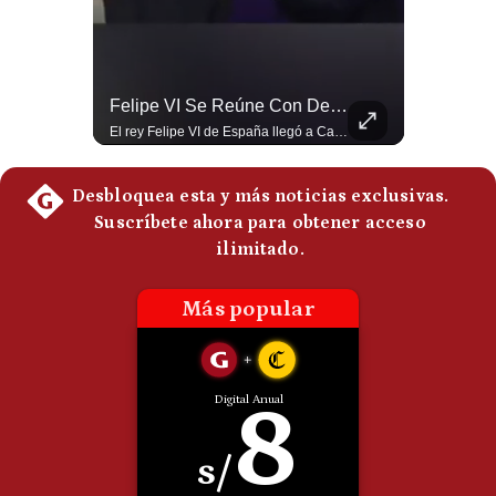
Politica
De
Cookies
Preguntas
La Frontera Española Colapsa ¿Qué Está Pasando En Ceuta? | Gestión Mundo
Felipe VI Se Reúne Con De La Espriella Antes De La Investidura | Gestión Mundo
Frecuentes
La madrugada del 30 de julio de 2026 marcó un antes y un después en el Estrecho de Gibraltar. En cuestión de horas, cerca de 72.000 migrantes marroquíes ingresaron al territorio español de Ceuta, desbordando por completo a una ciudad de apenas 85.000 habitantes. En este video, explicamos los detalles de la emergencia humana y las ramificaciones geopolíticas del conflicto: la trampa de los rumores en redes sociales, el rol de Marruecos, el acercamiento de España a Argelia y la respuesta de la Unión Europea ante las amenazas de suspensión del Tratado Schengen. #Ceuta #España #Marruecos #Geopolitica #PedroSanchez #NoticiasInternacionales #Schengen #Europa #CrisisMigratoria 👉 Suscríbete y activa la campana para no perderte nuestro análisis diario. 🌎 Síguenos en nuestras redes sociales: 📌 Web oficial: https://gestion.pe/mundo/ 📌 LinkedIn: http://bit.ly/3HYIET0 📌 X (Twitter): http://bit.ly/4noZtX9 📌 TikTok: http://bit.ly/4evB6TO
El rey Felipe VI de España llegó a Cali para reunirse con el presidente electo de Colombia, Abelardo de la Espriella, horas antes de su histórica investidura presidencial. Un encuentro clave que refuerza las relaciones diplomáticas y bilaterales entre ambas naciones antes de la ceremonia oficial. ¿Qué opinas sobre el papel diplomático de España en la política latinoamericana? #FelipeVI #DeLaEspriella #Colombia #Espana #PoliticaInternacional #Shorts 👉 Suscríbete y activa la campana para no perderte nuestro análisis diario. 🌎 Síguenos en nuestras redes sociales: 📌 Web oficial: https://gestion.pe/mundo/ 📌 LinkedIn: http://bit.ly/3HYIET0 📌 X (Twitter): http://bit.ly/4noZtX9 📌 TikTok: http://bit.ly/4evB6TO