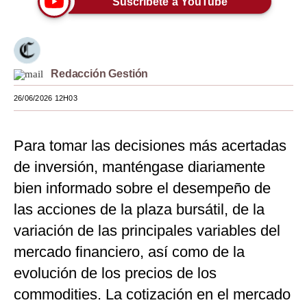
Suscríbete a YouTube
Moda
Estilos
Redacción Gestión
Mundo
26/06/2026 12H03
EEUU
México
Para tomar las decisiones más acertadas
España
de inversión, manténgase diariamente
Internacional
bien informado sobre el desempeño de
las acciones de la plaza bursátil, de la
Tecnología
variación de las principales variables del
Club del Suscriptor
mercado financiero, así como de la
Mix
evolución de los precios de los
commodities. La cotización en el mercado
G de Gestión