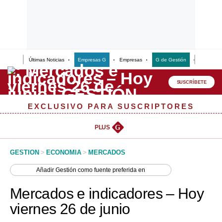
Últimas Noticias
Empresas G
Empresas
G de Gestión
Finanzas
Lo último
Peru Quiosco
SUSCRÍBETE
Portada
EXCLUSIVO PARA SUSCRIPTORES
Empresas
PLUS
G
Management & Empleo
GESTION
>
ECONOMIA
>
MERCADOS
Economía
Añadir
Gestión
como fuente preferida en
Mercados
Mercados e indicadores – Hoy
Perú
viernes 26 de junio
Política