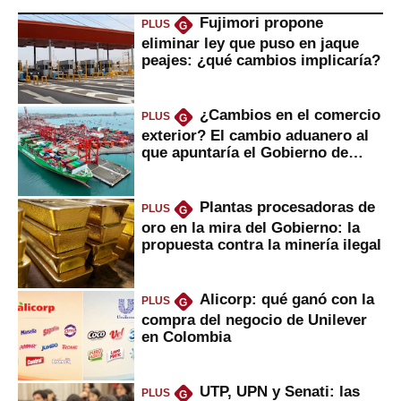
Fujimori propone
PLUS
G
eliminar ley que puso en jaque
peajes: ¿qué cambios implicaría?
¿Cambios en el comercio
PLUS
G
exterior? El cambio aduanero al
que apuntaría el Gobierno de
Fujimori
Plantas procesadoras de
PLUS
G
oro en la mira del Gobierno: la
propuesta contra la minería ilegal
Alicorp: qué ganó con la
PLUS
G
compra del negocio de Unilever
en Colombia
UTP, UPN y Senati: las
PLUS
G