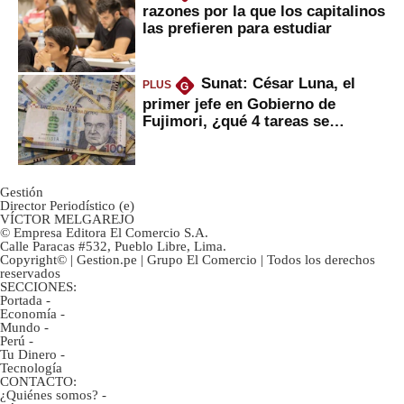
razones por la que los capitalinos
las prefieren para estudiar
Sunat: César Luna, el
PLUS
G
primer jefe en Gobierno de
Fujimori, ¿qué 4 tareas se
marcan urgentes?
Gestión
Director Periodístico (e)
VÍCTOR MELGAREJO
© Empresa Editora El Comercio S.A.
Calle Paracas #532, Pueblo Libre, Lima.
Copyright© | Gestion.pe | Grupo El Comercio | Todos los derechos
reservados
SECCIONES:
Portada
-
Economía
-
Mundo
-
Perú
-
Tu Dinero
-
Tecnología
CONTACTO:
¿Quiénes somos?
-