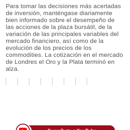
Para tomar las decisiones más acertadas
Tu Dinero
de inversión, manténgase diariamente
bien informado sobre el desempeño de
Finanzas Personales
las acciones de la plaza bursátil, de la
variación de las principales variables del
Inmobiliarias
mercado financiero, así como de la
Plus G
evolución de los precios de los
commodities. La cotización en el mercado
Opinión
de Londres el Oro y la Plata terminó en
alza.
Editorial
Pregunta de hoy
Blogs
Tendencias
Únete a nuestro canal
Lujo
Viajes