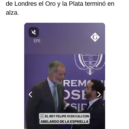
de Londres el Oro y la Plata terminó en
Notas Contratadas
alza.
Podcast
Gestión TV
Videos
Fotogalerías
gestion.pe
¿quiénes
Somos?
Términos
Y
Condiciones
Política
De
Privacidad