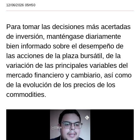
12/06/2026 05H50
Moda
Estilos
Para tomar las decisiones más acertadas
Mundo
de inversión, manténgase diariamente
bien informado sobre el desempeño de
EEUU
las acciones de la plaza bursátil, de la
México
variación de las principales variables del
España
mercado financiero y cambiario, así como
de la evolución de los precios de los
Internacional
commodities.
Tecnología
Club del Suscriptor
Mix
G de Gestión