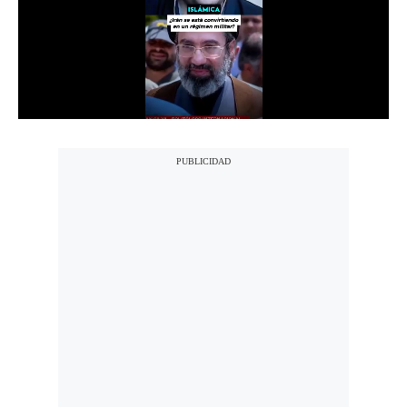
Notas Contratadas
Podcast
Gestión TV
Videos
Fotogalerías
gestion.pe
¿quiénes
Somos?
Términos
Y
Condiciones
Política
De
Privacidad