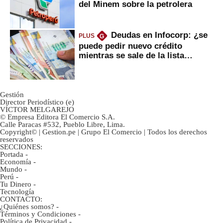
del Minem sobre la petrolera
Deudas en Infocorp: ¿se
PLUS
G
puede pedir nuevo crédito
mientras se sale de la lista
negra?
Gestión
Director Periodístico (e)
VÍCTOR MELGAREJO
© Empresa Editora El Comercio S.A.
Calle Paracas #532, Pueblo Libre, Lima.
Copyright© | Gestion.pe | Grupo El Comercio | Todos los derechos
reservados
SECCIONES:
Portada
-
Economía
-
Mundo
-
Perú
-
Tu Dinero
-
Tecnología
CONTACTO:
¿Quiénes somos?
-
Términos y Condiciones
-
Política de Privacidad
-