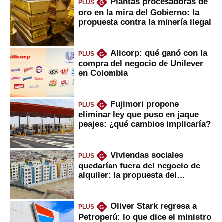
Plantas procesadoras de
PLUS
G
oro en la mira del Gobierno: la
propuesta contra la minería ilegal
Alicorp: qué ganó con la
PLUS
G
compra del negocio de Unilever
en Colombia
Fujimori propone
PLUS
G
eliminar ley que puso en jaque
peajes: ¿qué cambios implicaría?
Viviendas sociales
PLUS
G
quedarían fuera del negocio de
alquiler: la propuesta del
gobierno
Oliver Stark regresa a
PLUS
G
Petroperú: lo que dice el ministro