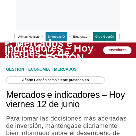
Últimas Noticias
Empresas G
Empresas
G de Gestión
Finanzas
Lo último
Peru Quiosco
SUSCRÍBETE
Portada
GESTION
>
ECONOMIA
>
MERCADOS
Empresas
Añadir
Gestión
como fuente preferida en
Management & Empleo
Mercados e indicadores – Hoy
Economía
viernes 12 de junio
Mercados
Para tomar las decisiones más acertadas
Perú
de inversión, manténgase diariamente
bien informado sobre el desempeño de
Política