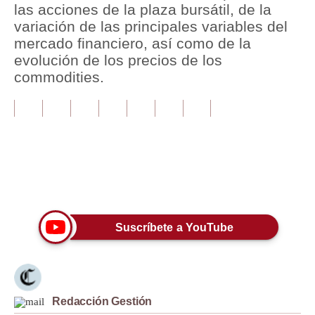
las acciones de la plaza bursátil, de la
variación de las principales variables del
Tu Dinero
mercado financiero, así como de la
Finanzas Personales
evolución de los precios de los
commodities.
Inmobiliarias
Plus G
Opinión
Editorial
Únete a nuestro canal
Pregunta de hoy
Blogs
Suscríbete a YouTube
Tendencias
Lujo
Redacción Gestión
Viajes