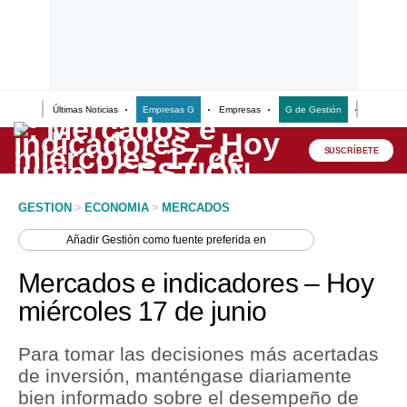
Últimas Noticias
Empresas G
Empresas
G de Gestión
Finanzas
Lo último
Peru Quiosco
SUSCRÍBETE
Portada
GESTION
>
ECONOMIA
>
MERCADOS
Empresas
Añadir
Gestión
como fuente preferida en
Management & Empleo
Mercados e indicadores – Hoy
Economía
miércoles 17 de junio
Mercados
Para tomar las decisiones más acertadas
Perú
de inversión, manténgase diariamente
bien informado sobre el desempeño de
Política