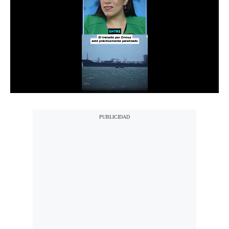
Notas Contratadas
Podcast
Gestión TV
Videos
Fotogalerías
gestion.pe
¿quiénes
Somos?
Términos
Y
Condiciones
Política
De
Privacidad