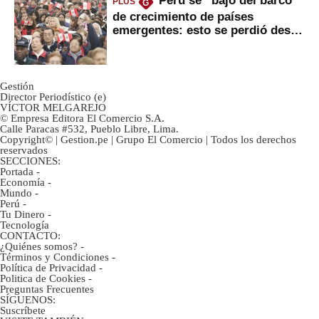
Perú se “bajó del barco”
PLUS
G
de crecimiento de países
emergentes: esto se perdió desde
2022
Gestión
Director Periodístico (e)
VÍCTOR MELGAREJO
© Empresa Editora El Comercio S.A.
Calle Paracas #532, Pueblo Libre, Lima.
Copyright© | Gestion.pe | Grupo El Comercio | Todos los derechos
reservados
SECCIONES:
Portada
-
Economía
-
Mundo
-
Perú
-
Tu Dinero
-
Tecnología
CONTACTO:
¿Quiénes somos?
-
Términos y Condiciones
-
Política de Privacidad
-
Politica de Cookies
-
Preguntas Frecuentes
SÍGUENOS:
Suscríbete