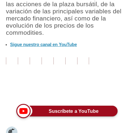
las acciones de la plaza bursátil, de la
variación de las principales variables del
Tu Dinero
mercado financiero, así como de la
Finanzas Personales
evolución de los precios de los
commodities.
Inmobiliarias
Sigue nuestro canal en YouTube
Plus G
Opinión
Editorial
Pregunta de hoy
Únete a nuestro canal
Blogs
Tendencias
Suscríbete a YouTube
Lujo
Viajes