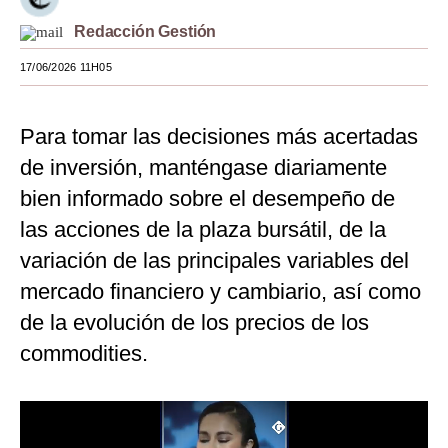
Moda
Redacción Gestión
17/06/2026 11H05
Estilos
Mundo
Para tomar las decisiones más acertadas
EEUU
de inversión, manténgase diariamente
México
bien informado sobre el desempeño de
las acciones de la plaza bursátil, de la
España
variación de las principales variables del
Internacional
mercado financiero y cambiario, así como
Tecnología
de la evolución de los precios de los
commodities.
Club del Suscriptor
Mix
G de Gestión