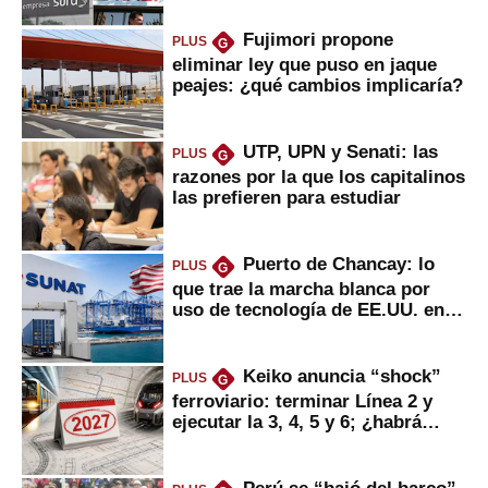
Fujimori propone
PLUS
G
eliminar ley que puso en jaque
peajes: ¿qué cambios implicaría?
UTP, UPN y Senati: las
PLUS
G
razones por la que los capitalinos
las prefieren para estudiar
Puerto de Chancay: lo
PLUS
G
que trae la marcha blanca por
uso de tecnología de EE.UU. en
mercancías
Keiko anuncia “shock”
PLUS
G
ferroviario: terminar Línea 2 y
ejecutar la 3, 4, 5 y 6; ¿habrá
avances?