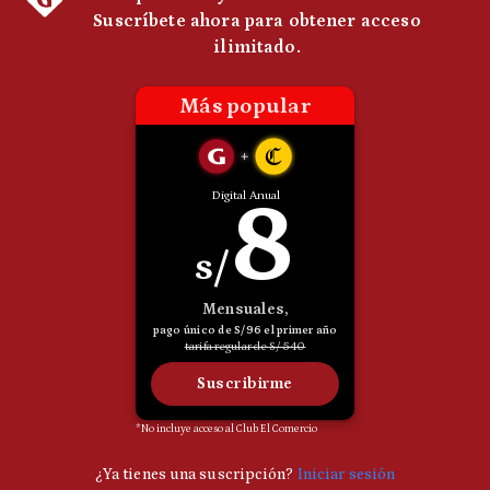
Notas Contratadas
Podcast
Gestión TV
Videos
Fotogalerías
gestion.pe
¿quiénes
Somos?
Términos
Y
Condiciones
Política
De
Privacidad