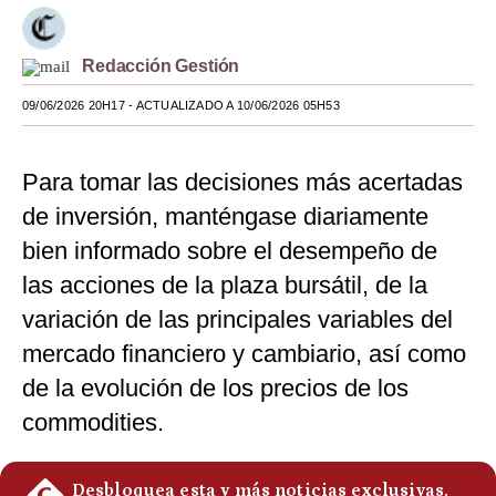
Moda
Redacción Gestión
Estilos
09/06/2026 20H17
- ACTUALIZADO A 10/06/2026 05H53
Mundo
EEUU
Para tomar las decisiones más acertadas
México
de inversión, manténgase diariamente
bien informado sobre el desempeño de
España
las acciones de la plaza bursátil, de la
Internacional
variación de las principales variables del
Tecnología
mercado financiero y cambiario, así como
de la evolución de los precios de los
Club del Suscriptor
commodities.
Mix
G de Gestión