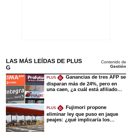
LAS MÁS LEÍDAS DE PLUS
Contenido de
G
Gestión
Ganancias de tres AFP se
PLUS
G
disparan más de 24%, pero en
una caen, ¿a cuál está afiliado
usted?
Fujimori propone
PLUS
G
eliminar ley que puso en jaque
peajes: ¿qué implicaría los
usuarios?