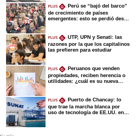
Perú se “bajó del barco”
PLUS
G
de crecimiento de países
emergentes: esto se perdió desde
2022
UTP, UPN y Senati: las
PLUS
G
razones por la que los capitalinos
las prefieren para estudiar
Peruanos que venden
PLUS
G
propiedades, reciben herencia o
utilidades: ¿cuál es su nueva
inversión clave?
Puerto de Chancay: lo
PLUS
G
que trae la marcha blanca por
uso de tecnología de EE.UU. en
mercancías