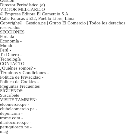
Gestión
Director Periodístico (e)
VÍCTOR MELGAREJO
© Empresa Editora El Comercio S.A.
Calle Paracas #532, Pueblo Libre, Lima.
Copyright© | Gestion.pe | Grupo El Comercio | Todos los derechos
reservados
SECCIONES:
Portada
-
Economía
-
Mundo
-
Perú
-
Tu Dinero
-
Tecnología
CONTACTO:
¿Quiénes somos?
-
Términos y Condiciones
-
Política de Privacidad
-
Politica de Cookies
-
Preguntas Frecuentes
SÍGUENOS:
Suscríbete
VISITE TAMBIÉN:
elcomercio.pe
-
clubelcomercio.pe
-
depor.com
-
trome.com
-
diariocorreo.pe
-
peruquiosco.pe
-
mag