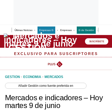
Últimas Noticias
Empresas G
Empresas
G de Gestión
Finanzas
Lo último
Peru Quiosco
SUSCRÍBETE
Portada
EXCLUSIVO PARA SUSCRIPTORES
Empresas
PLUS
G
Management & Empleo
GESTION
>
ECONOMIA
>
MERCADOS
Economía
Añadir
Gestión
como fuente preferida en
Mercados
Mercados e indicadores – Hoy
Perú
martes 9 de junio
Política