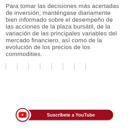
Para tomar las decisiones más acertadas
Tu Dinero
de inversión, manténgase diariamente
bien informado sobre el desempeño de
Finanzas Personales
las acciones de la plaza bursátil, de la
variación de las principales variables del
Inmobiliarias
mercado financiero, así como de la
Plus G
evolución de los precios de los
commodities.
Opinión
Editorial
Pregunta de hoy
Blogs
Únete a nuestro canal
Tendencias
Lujo
Suscríbete a YouTube
Viajes