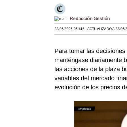
Estilos
Mundo
Redacción Gestión
EEUU
23/06/2026 05H46
- ACTUALIZADO A 23/06/
México
Para tomar las decisiones
España
manténgase diariamente b
Internacional
las acciones de la plaza bu
Tecnología
variables del mercado fina
Club del Suscriptor
evolución de los precios d
Mix
G de Gestión
Notas Contratadas