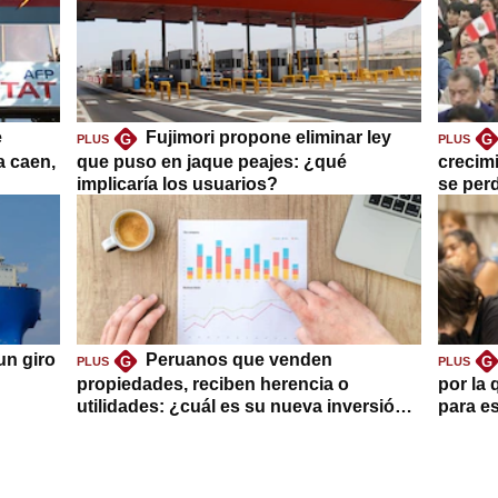
e
Fujimori propone eliminar ley
G
G
PLUS
PLUS
a caen,
que puso en jaque peajes: ¿qué
crecim
implicaría los usuarios?
se per
un giro
Peruanos que venden
G
G
PLUS
PLUS
propiedades, reciben herencia o
por la 
utilidades: ¿cuál es su nueva inversión
para es
clave?