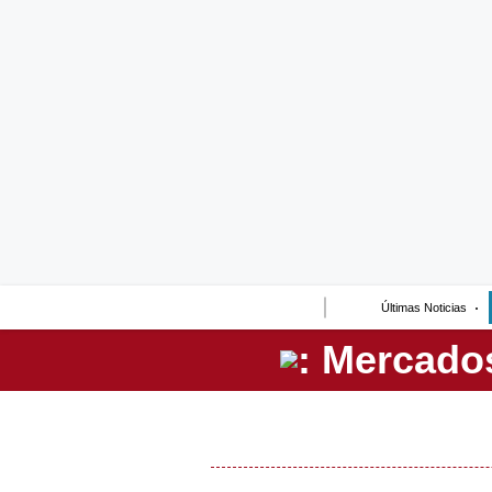
Lo último
Peru Quiosco
Portada
Empresas
Management & Empleo
Economía
Últimas Noticias
Mercados
Perú
Política
Tu Dinero