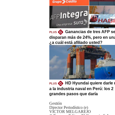
Ganancias de tres AFP s
G
PLUS
disparan más de 24%, pero en un
¿a cuál está afiliado usted?
HD Hyundai quiere darle 
G
PLUS
a la industria naval en Perú: los 2
grandes pasos que daría
Gestión
Director Periodístico (e)
VÍCTOR MELGAREJO