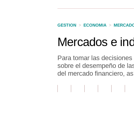
Finanzas Personales
Inmobiliarias
GESTION
>
ECONOMIA
>
MERCAD
Plus G
Mercados e ind
Opinión
Editorial
Para tomar las decisiones
sobre el desempeño de las 
Pregunta de hoy
del mercado financiero, as
Blogs
Tendencias
Lujo
Viajes
Únete a nuestro canal
Moda