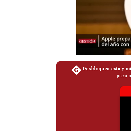
Podcast
Gestión TV
Videos
Fotogalerías
gestion.pe
¿quiénes
Somos?
Términos
Y
Condiciones
Política
De
Privacidad
Politica