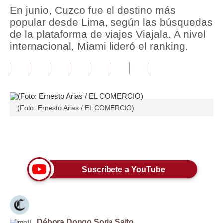
En junio, Cuzco fue el destino más
Tu Dinero
popular desde Lima, según las búsquedas
de la plataforma de viajes Viajala. A nivel
Finanzas Personales
internacional, Miami lideró el ranking.
Inmobiliarias
Plus G
Opinión
(Foto: Ernesto Arias / EL COMERCIO)
Editorial
Pregunta de hoy
Únete a nuestro canal
Blogs
Suscríbete a YouTube
Tendencias
Lujo
Viajes
Débora Dongo Soria Saito