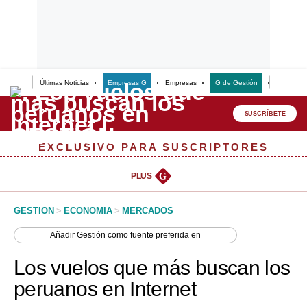
Últimas Noticias
Empresas G
Empresas
G de Gestión
Finanzas
Lo último
Peru Quiosco
SUSCRÍBETE
Portada
EXCLUSIVO PARA SUSCRIPTORES
Empresas
PLUS
G
Management & Empleo
GESTION
>
ECONOMIA
>
MERCADOS
Economía
Añadir
Gestión
como fuente preferida en
Mercados
Los vuelos que más buscan los
Perú
peruanos en Internet
Política