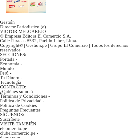
Gestión
Director Periodístico (e)
VÍCTOR MELGAREJO
© Empresa Editora El Comercio S.A.
Calle Paracas #532, Pueblo Libre, Lima.
Copyright© | Gestion.pe | Grupo El Comercio | Todos los derechos
reservados
SECCIONES:
Portada
-
Economía
-
Mundo
-
Perú
-
Tu Dinero
-
Tecnología
CONTACTO:
¿Quiénes somos?
-
Términos y Condiciones
-
Política de Privacidad
-
Politica de Cookies
-
Preguntas Frecuentes
SÍGUENOS:
Suscríbete
VISITE TAMBIÉN:
elcomercio.pe
-
clubelcomercio.pe
-
depor.com
-