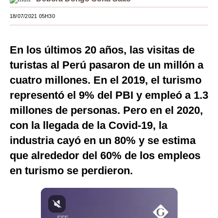
Moda
18/07/2021 05H30
Estilos
En los últimos 20 años, las visitas de
Mundo
turistas al Perú pasaron de un millón a
EEUU
cuatro millones. En el 2019, el turismo
México
representó el 9% del PBI y empleó a 1.3
millones de personas. Pero en el 2020,
España
con la llegada de la Covid-19, la
Internacional
industria cayó en un 80% y se estima
Tecnología
que alrededor del 60% de los empleos
en turismo se perdieron.
Club del Suscriptor
Mix
G de Gestión