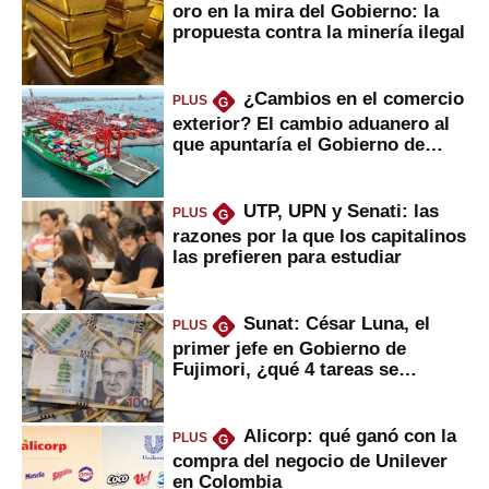
oro en la mira del Gobierno: la
propuesta contra la minería ilegal
¿Cambios en el comercio
PLUS
G
exterior? El cambio aduanero al
que apuntaría el Gobierno de
Fujimori
UTP, UPN y Senati: las
PLUS
G
razones por la que los capitalinos
las prefieren para estudiar
Sunat: César Luna, el
PLUS
G
primer jefe en Gobierno de
Fujimori, ¿qué 4 tareas se
marcan urgentes?
Alicorp: qué ganó con la
PLUS
G
compra del negocio de Unilever
en Colombia