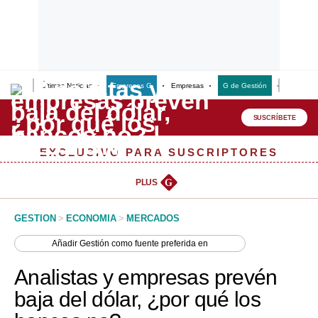
Últimas Noticias
Empresas G
Empresas
G de Gestión
Finanzas
Lo último
Peru Quiosco
SUSCRÍBETE
Portada
EXCLUSIVO PARA SUSCRIPTORES
Empresas
PLUS
G
Management & Empleo
GESTION
>
ECONOMIA
>
MERCADOS
Economía
Añadir
Gestión
como fuente preferida en
Mercados
Analistas y empresas prevén
Perú
baja del dólar, ¿por qué los
Política