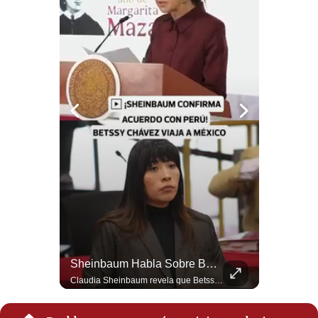
Notas Contratadas
Podcast
Gestión TV
Videos
Fotogalerías
gestion.pe
¿quiénes
Somos?
Términos
Y
¿Se ROMPEN Las Relaciones Entre Brasil Y Argentina? | Gestión Mundo
Sheinbaum Habla Sobre Betssy Chávez Y Las Relaciones Con Perú | Gestión Mundo
Condiciones
Brasil pidió formalmente que Argentina retire a su embajador tras los cruces verbales entre Javier Milei y Lula da Silva. La crisis bilateral alcanza su punto más crítico en años. #PoliticaLatinoamericana #CrisisDiplomatica #MileiVsLula #BuenosAires #NoticiasDeHoy #Shorts 👉 Suscríbete y activa la campana para no perderte nuestro análisis diario. 🌎 Síguenos en nuestras redes sociales: 📌 Web oficial: https://gestion.pe/mundo/ 📌 LinkedIn: http://bit.ly/3HYIET0 📌 X (Twitter): http://bit.ly/4noZtX9 📌 TikTok: http://bit.ly/4evB6TO
Claudia Sheinbaum revela que Betssy Chávez, exfuncionaria de Perú, llegará a México como parte de los nuevos acuerdos diplomáticos para restablecer las relaciones entre México y Perú. ¿Qué opinas de este acuerdo entre la Cancillería mexicana y el gobierno peruano? Déjalo en los comentarios. #Sheinbaum #BetssyChavez #MexicoPeru #NoticiasMexico #Politica #Shorts 👉 Suscríbete y activa la campana para no perderte nuestro análisis diario. 🌎 Síguenos en nuestras redes sociales: 📌 Web oficial: https://gestion.pe/mundo/ 📌 LinkedIn: http://bit.ly/3HYIET0 📌 X (Twitter): http://bit.ly/4noZtX9 📌 TikTok: http://bit.ly/4evB6TO
Política
De
Privacidad