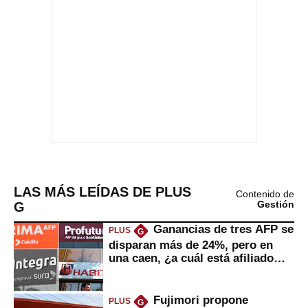
LAS MÁS LEÍDAS DE PLUS
Contenido de
G
Gestión
Ganancias de tres AFP se
PLUS
G
disparan más de 24%, pero en
una caen, ¿a cuál está afiliado
usted?
Fujimori propone
PLUS
G