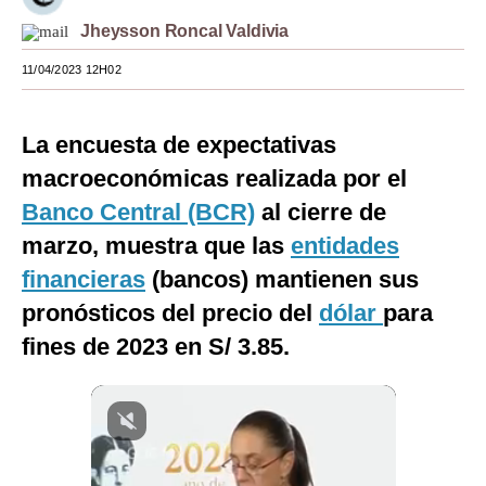
Jheysson Roncal Valdivia
Moda
11/04/2023 12H02
Estilos
Mundo
La encuesta de expectativas
EEUU
macroeconómicas realizada por el
México
Banco Central (BCR)
al cierre de
marzo, muestra que las
entidades
España
financieras
(bancos) mantienen sus
Internacional
pronósticos del precio del
dólar
para
Tecnología
fines de 2023 en S/ 3.85.
Club del Suscriptor
Mix
G de Gestión