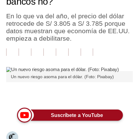
bancos no?
Tu Dinero
En lo que va del año, el precio del dólar
retrocede de S/ 3.805 a S/ 3.785 porque
Finanzas Personales
datos muestran que economía de EE.UU.
Inmobiliarias
empieza a debilitarse.
Plus G
Opinión
Editorial
Un nuevo riesgo asoma para el dólar. (Foto: Pixabay)
Pregunta de hoy
Únete a nuestro canal
Blogs
Tendencias
Suscríbete a YouTube
Lujo
Viajes