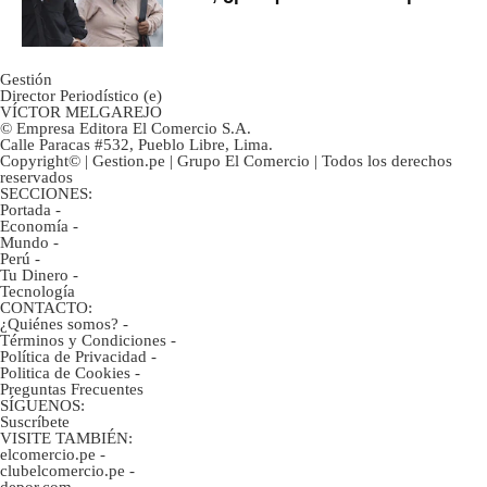
ahorristas?
Gestión
Director Periodístico (e)
VÍCTOR MELGAREJO
© Empresa Editora El Comercio S.A.
Calle Paracas #532, Pueblo Libre, Lima.
Copyright© | Gestion.pe | Grupo El Comercio | Todos los derechos
reservados
SECCIONES:
Portada
-
Economía
-
Mundo
-
Perú
-
Tu Dinero
-
Tecnología
CONTACTO:
¿Quiénes somos?
-
Términos y Condiciones
-
Política de Privacidad
-
Politica de Cookies
-
Preguntas Frecuentes
SÍGUENOS:
Suscríbete
VISITE TAMBIÉN:
elcomercio.pe
-
clubelcomercio.pe
-
depor.com
-