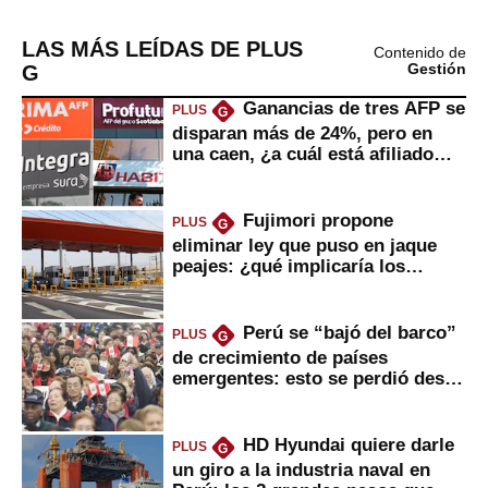
LAS MÁS LEÍDAS DE PLUS
Contenido de
G
Gestión
Ganancias de tres AFP se
PLUS
G
disparan más de 24%, pero en
una caen, ¿a cuál está afiliado
usted?
Fujimori propone
PLUS
G
eliminar ley que puso en jaque
peajes: ¿qué implicaría los
usuarios?
Perú se “bajó del barco”
PLUS
G
de crecimiento de países
emergentes: esto se perdió desde
2022
HD Hyundai quiere darle
PLUS
G
un giro a la industria naval en