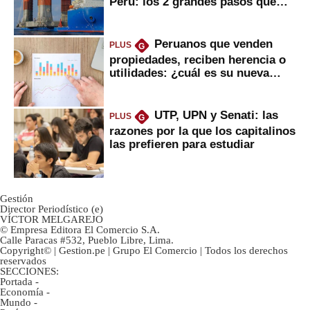
Perú: los 2 grandes pasos que
daría
Peruanos que venden
PLUS
G
propiedades, reciben herencia o
utilidades: ¿cuál es su nueva
inversión clave?
UTP, UPN y Senati: las
PLUS
G
razones por la que los capitalinos
las prefieren para estudiar
Gestión
Director Periodístico (e)
VÍCTOR MELGAREJO
© Empresa Editora El Comercio S.A.
Calle Paracas #532, Pueblo Libre, Lima.
Copyright© | Gestion.pe | Grupo El Comercio | Todos los derechos
reservados
SECCIONES:
Portada
-
Economía
-
Mundo
-