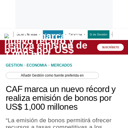
Últimas Noticias
Empresas G
Empresas
G de Gestión
Finanzas
Lo último
Peru Quiosco
SUSCRÍBETE
Portada
GESTION
>
ECONOMIA
>
MERCADOS
Empresas
Añadir
Gestión
como fuente preferida en
Management & Empleo
CAF marca un nuevo récord y
Economía
realiza emisión de bonos por
US$ 1,000 millones
Mercados
Perú
“La emisión de bonos permitirá ofrecer
recursos a tasas competitivas a los
Política