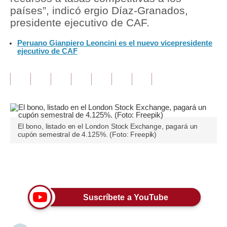
países”, indicó ergio Díaz-Granados,
Tu Dinero
presidente ejecutivo de CAF.
Finanzas Personales
Peruano Gianpiero Leoncini es el nuevo vicepresidente
ejecutivo de CAF
Inmobiliarias
Plus G
Opinión
Editorial
El bono, listado en el London Stock Exchange, pagará un
cupón semestral de 4.125%. (Foto: Freepik)
Pregunta de hoy
Blogs
Únete a nuestro canal
Tendencias
Suscríbete a YouTube
Lujo
Viajes