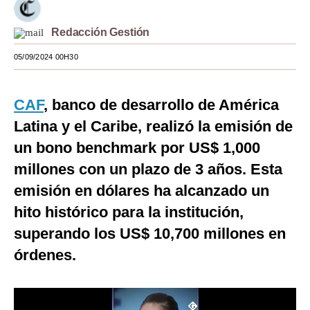
Moda
Redacción Gestión
Estilos
05/09/2024 00H30
Mundo
CAF
, banco de desarrollo de América
EEUU
Latina y el Caribe, realizó la emisión de
México
un bono benchmark por US$ 1,000
España
millones con un plazo de 3 años. Esta
Internacional
emisión en dólares ha alcanzado un
hito histórico para la institución,
Tecnología
superando los US$ 10,700 millones en
Club del Suscriptor
órdenes.
Mix
G de Gestión