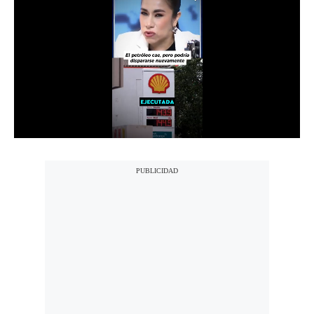
Notas Contratadas
Podcast
Gestión TV
Videos
Fotogalerías
gestion.pe
¿quiénes
Somos?
Términos
Y
Condiciones
Política
De
Privacidad