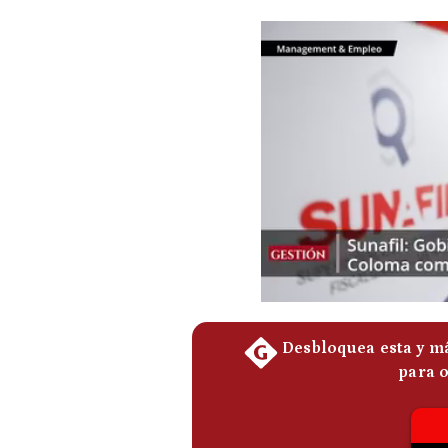
Podcast
Gestión TV
Videos
Fotogalerías
gestion.pe
¿quiénes
Somos?
Términos
Y
Condiciones
Política
De
Privacidad
Politica