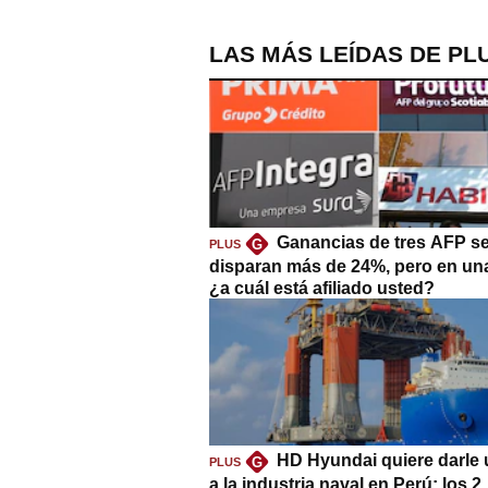
LAS MÁS LEÍDAS DE PL
Ganancias de tres AFP s
G
PLUS
disparan más de 24%, pero en un
¿a cuál está afiliado usted?
HD Hyundai quiere darle 
G
PLUS
a la industria naval en Perú: los 2