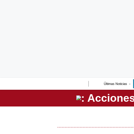
Lo último
Peru Quiosco
Portada
Empresas
Management & Empleo
Economía
Últimas Noticias
Mercados
Perú
Política
Tu Dinero