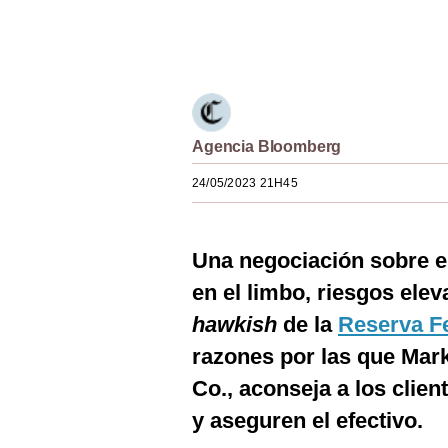
Estilos
Únete a nuestro canal
Mundo
EEUU
México
Agencia Bloomberg
España
24/05/2023 21H45
Internacional
Una negociación sobre e
Tecnología
en el limbo, riesgos ele
Club del Suscriptor
hawkish
de la
Reserva F
Mix
razones por las que Mar
G de Gestión
Co., aconseja a los clie
y aseguren el efectivo.
Notas Contratadas