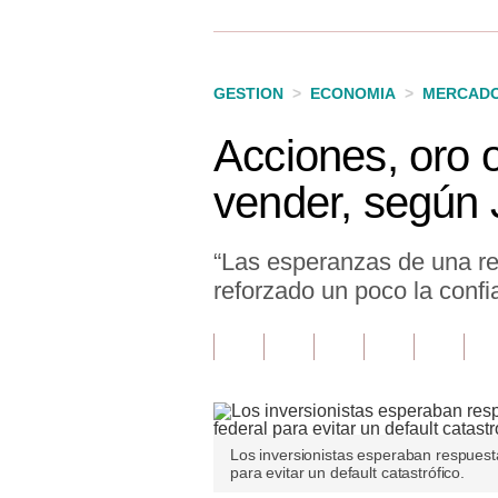
Finanzas Personales
Inmobiliarias
GESTION
>
ECONOMIA
>
MERCAD
Plus G
Acciones, oro 
Opinión
vender, según
Editorial
Pregunta de hoy
“Las esperanzas de una re
reforzado un poco la confi
Blogs
Tendencias
Lujo
Viajes
Los inversionistas esperaban respuest
para evitar un default catastrófico.
Moda