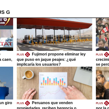
US G
e
Fujimori propone eliminar ley
G
G
PLUS
PLUS
a caen,
que puso en jaque peajes: ¿qué
crecim
implicaría los usuarios?
se per
un giro
Peruanos que venden
G
G
PLUS
PLUS
propiedades, reciben herencia o
por la 