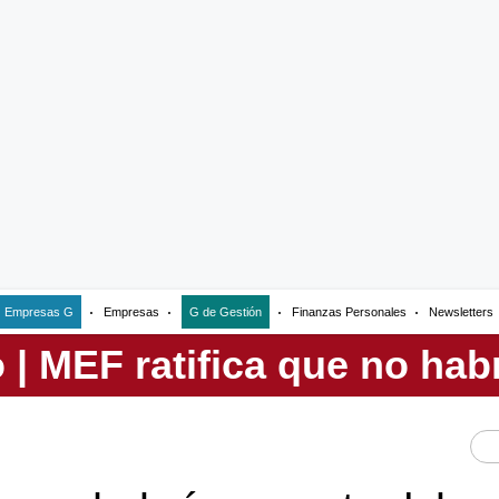
Empresas G
Empresas
G de Gestión
Finanzas Personales
Newsletters