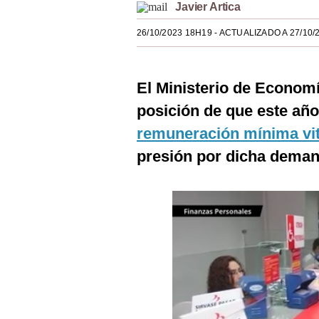
Javier Artica
Estilos
26/10/2023 18H19
- ACTUALIZADO A 27/10/
Mundo
EEUU
El Ministerio de Economí
México
posición de que este añ
España
remuneración mínima vit
presión por dicha deman
Internacional
Tecnología
Club del Suscriptor
Mix
G de Gestión
Notas Contratadas