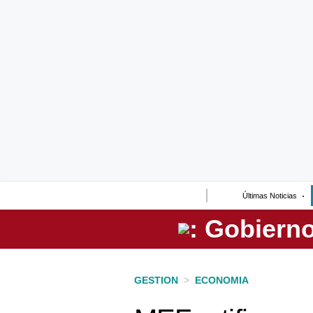
Lo último
Peru Quiosco
Portada
Empresas
Management & Empleo
Economía
Últimas Noticias
Mercados
Perú
Política
GESTION
>
ECONOMIA
Tu Dinero