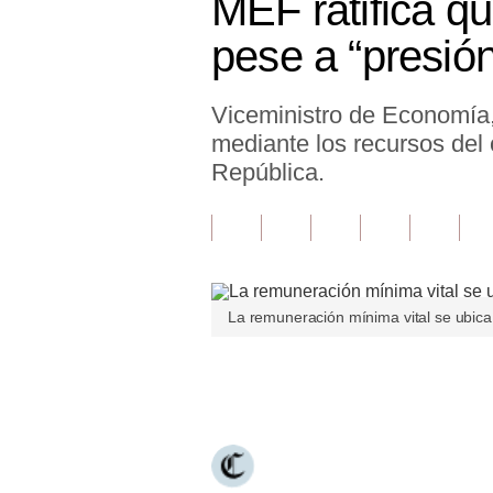
MEF ratifica q
Finanzas Personales
pese a “presión
Inmobiliarias
Viceministro de Economía, 
Plus G
mediante los recursos del
Opinión
República.
Editorial
Pregunta de hoy
Blogs
La remuneración mínima vital se ubica
Tendencias
Únete a nuestro canal
Lujo
Viajes
Moda