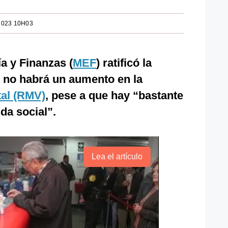
2023 10H03
a y Finanzas (
MEF
) ratificó la
o no habrá un aumento en la
al (RMV)
, pese a que hay “bastante
da social”.
Lea el artículo