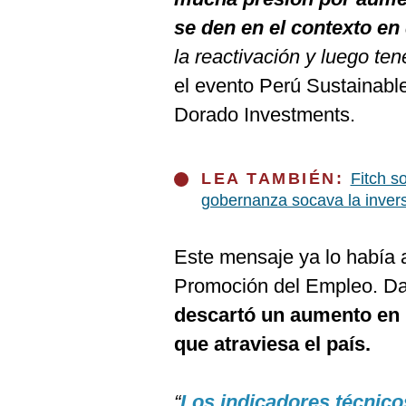
De
Cookies
se den en el contexto e
Preguntas
la reactivación y luego te
Frecuentes
el evento Perú Sustainable
Dorado Investments.
LEA TAMBIÉN:
Fitch s
gobernanza socava la invers
Este mensaje ya lo había a
Promoción del Empleo. Dan
descartó un aumento en
que atraviesa el país.
“
Los indicadores técnic