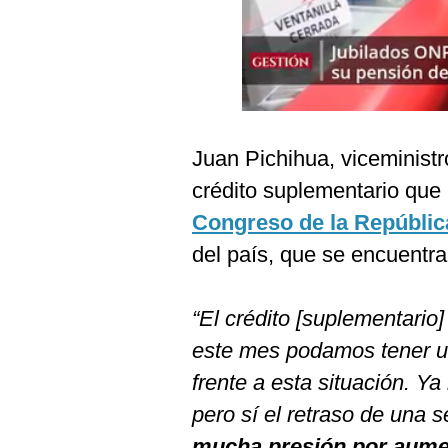
Podcast
Gestión TV
Videos
Fotogalerías
Juan Pichihua, viceminist
crédito suplementario que r
Congreso de la Repúblic
gestion.pe
del país, que se encuentra
¿quiénes
Somos?
Términos
“El crédito [suplementario
Y
Condiciones
este mes podamos tener u
Política
frente a esta situación. Y
De
Privacidad
pero sí el retraso de una 
Politica
mucha presión por aument