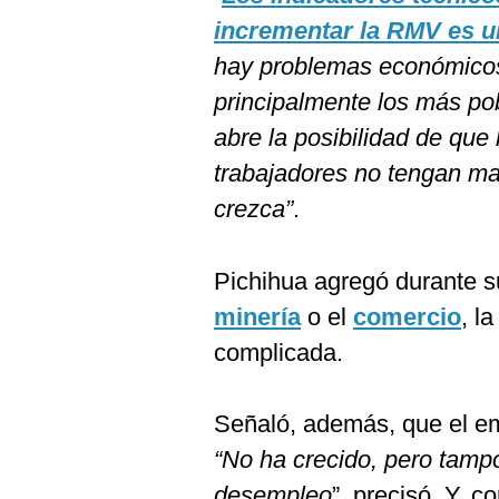
incrementar la RMV es u
hay problemas económicos
principalmente los más pob
abre la posibilidad de que
trabajadores no tengan m
crezca”
.
Pichihua agregó durante su
minería
o el
comercio
, l
complicada.
Señaló, además, que el em
“No ha crecido, pero tamp
desempleo
”, precisó. Y, 