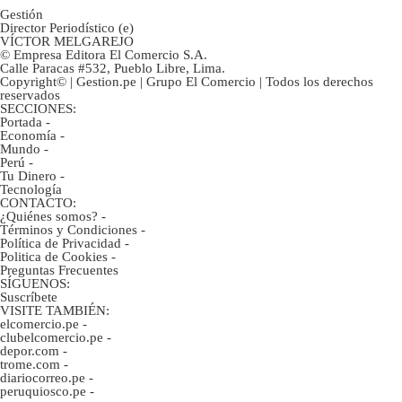
Gestión
Director Periodístico (e)
VÍCTOR MELGAREJO
© Empresa Editora El Comercio S.A.
Calle Paracas #532, Pueblo Libre, Lima.
Copyright© | Gestion.pe | Grupo El Comercio | Todos los derechos
reservados
SECCIONES:
Portada
-
Economía
-
Mundo
-
Perú
-
Tu Dinero
-
Tecnología
CONTACTO:
¿Quiénes somos?
-
Términos y Condiciones
-
Política de Privacidad
-
Politica de Cookies
-
Preguntas Frecuentes
SÍGUENOS:
Suscríbete
VISITE TAMBIÉN:
elcomercio.pe
-
clubelcomercio.pe
-
depor.com
-
trome.com
-
diariocorreo.pe
-
peruquiosco.pe
-