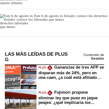
LAS MÁS LEÍDAS DE PLUS
Contenido de
G
Gestión
Ganancias de tres AFP se
PLUS
G
disparan más de 24%, pero en
una caen, ¿a cuál está afiliado
usted?
Fujimori propone
PLUS
G
eliminar ley que puso en jaque
peajes: ¿qué implicaría los
usuarios?