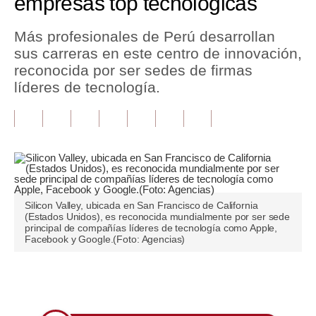
empresas top tecnológicas
Tu Dinero
Más profesionales de Perú desarrollan
sus carreras en este centro de innovación,
Finanzas Personales
reconocida por ser sedes de firmas
Inmobiliarias
líderes de tecnología.
Plus G
Opinión
Editorial
Pregunta de hoy
Silicon Valley, ubicada en San Francisco de California
(Estados Unidos), es reconocida mundialmente por ser sede
Blogs
principal de compañías líderes de tecnología como Apple,
Facebook y Google.(Foto: Agencias)
Tendencias
Lujo
Únete a nuestro canal
Viajes