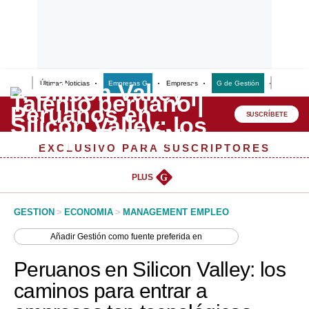
Últimas Noticias
Empresas G
Empresas
G de Gestión
Finanzas
Lo último
Peru Quiosco
SUSCRÍBETE
Portada
EXCLUSIVO PARA SUSCRIPTORES
Empresas
PLUS
G
Management & Empleo
GESTION
>
ECONOMIA
>
MANAGEMENT EMPLEO
Economía
Añadir
Gestión
como fuente preferida en
Mercados
Peruanos en Silicon Valley: los
Perú
caminos para entrar a
Política