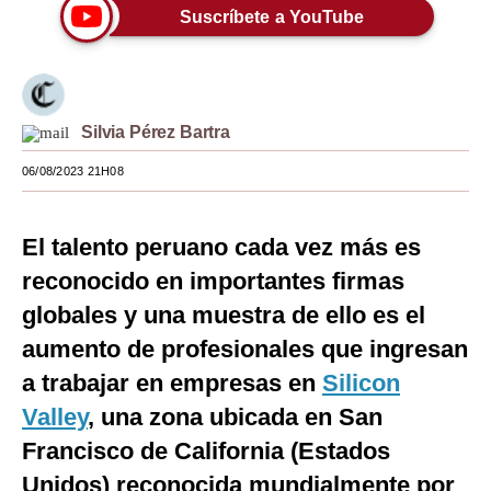
Suscríbete a YouTube
Moda
Estilos
Mundo
Silvia Pérez Bartra
EEUU
06/08/2023 21H08
México
El talento peruano cada vez más es
España
reconocido en importantes firmas
Internacional
globales y una muestra de ello es el
Tecnología
aumento de profesionales que ingresan
a trabajar en empresas en
Silicon
Club del Suscriptor
Valley
, una zona ubicada en
San
Mix
Francisco de California (Estados
G de Gestión
Unidos) reconocida mundialmente por