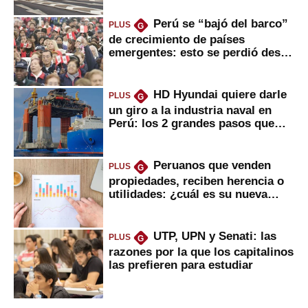
Perú se “bajó del barco”
PLUS
G
de crecimiento de países
emergentes: esto se perdió desde
2022
HD Hyundai quiere darle
PLUS
G
un giro a la industria naval en
Perú: los 2 grandes pasos que
daría
Peruanos que venden
PLUS
G
propiedades, reciben herencia o
utilidades: ¿cuál es su nueva
inversión clave?
UTP, UPN y Senati: las
PLUS
G
razones por la que los capitalinos
las prefieren para estudiar