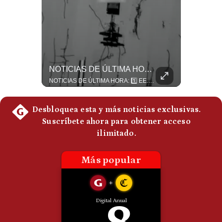
Politica
De
Cookies
Preguntas
Frecuentes
¿El FIN De Infantino En La FIFA? El Grave Pronóstico Sobre Su Renuncia | #EnClaveEconómica
NOTICIAS DE ÚLTIMA HORA: EE.UU. Se Queda Sin Misiles En Medio Oriente
Luis Carrillo Pinto, presidente de APEMD pronostica meses muy difíciles para Infantino y sostiene que una mayor presión de la UEFA, junto con nuevas investigaciones periodísticas, podría llevarlo a dimitir. También menciona renuncias internas y acusaciones de que el proyecto fue impulsado por una sola persona. #GianniInfantino #FIFA #UEFA #LuisCarrilloPinto #APEMD #Futbol #NoticiasDeportivas #Mundial #Shorts 👉 Suscríbete y activa la campana para no perderte nuestro análisis diario. 🌎 Síguenos en nuestras redes sociales: 📌 Web oficial: https://gestion.pe/mundo/ 📌 LinkedIn: http://bit.ly/3HYIET0 📌 X (Twitter): http://bit.ly/4noZtX9 📌 TikTok: http://bit.ly/4evB6TO
NOTICIAS DE ÚLTIMA HORA: 1️⃣ EE.UU.: Habría gastado casi el 80% de sus misiles más avanzados (THAAD), un factor clave en las decisiones de Donald Trump frente a Irán. 2️⃣ Argentina y Brasil: Tensión diplomática escala; Brasil solicita el regreso del embajador argentino tras fuertes declaraciones de Javier Milei. 3️⃣ México: Asesinan al influencer César Gastélum a balazos durante una transmisión en vivo en Culiacán, Sinaloa. 4️⃣ Alemania: Ataque con dron explosivo obliga a suspender el aeropuerto de Leipzig, punto logístico clave de la OTAN para enviar material a Ucrania. ¿Qué noticia te parece la más impactante del día? ¡Te leo en los comentarios! 👇 #EEUU #JavierMilei #CesarGastelum #Alemania #Noticias #UltimaHora #NoticiasDelDia 🚀 ¿Quieres entender el mundo sin ruido? Únete a nuestra comunidad y forma parte del cambio. #GestiónNewsroomLive #NoticiasGlobales #AnálisisGeopolítico #EconomíaMundial #IA #Geopolítica #LatinosEnUSA #NoticiasEnEspañol 👉 Suscríbete y activa la campana para no perderte nuestro análisis diario. 🌎 Síguenos en nuestras redes sociales: 📌 Web oficial: https://gestion.pe/mundo/ 📌 LinkedIn: http://bit.ly/3HYIET0 📌 X (Twitter): http://bit.ly/4noZtX9 📌 TikTok: http://bit.ly/4evB6TO