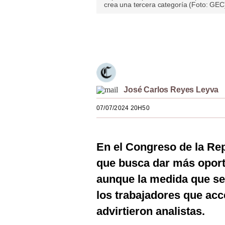
crea una tercera categoría (Foto: GEC
Estilos
Mundo
Únete a nuestro canal
EEUU
México
José Carlos Reyes Leyva
España
07/07/2024 20H50
Internacional
Tecnología
En el Congreso de la Rep
Club del Suscriptor
que busca dar más opor
Mix
aunque la medida que se 
G de Gestión
los trabajadores que ac
advirtieron analistas.
Notas Contratadas