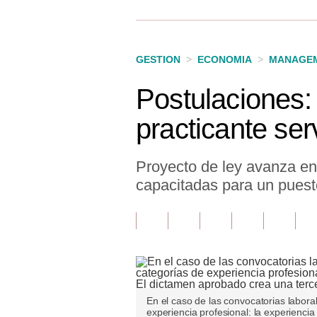
Finanzas Personales
Inmobiliarias
GESTION
>
ECONOMIA
>
MANAGEM
Plus G
Postulaciones: 
Opinión
practicante ser
Editorial
Pregunta de hoy
Proyecto de ley avanza en
capacitadas para un puesto
Blogs
Tendencias
Lujo
Viajes
En el caso de las convocatorias laboral
Moda
experiencia profesional: la experiencia