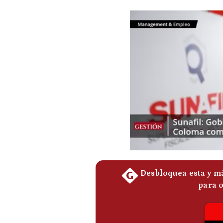
Podcast
Gestión TV
Videos
Fotogalerías
gestion.pe
¿quiénes
Somos?
Términos
Y
Condiciones
Política
De
Privacidad
Politica