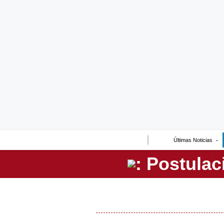
Lo último
Peru Quiosco
Portada
Empresas
Management & Empleo
Economía
Últimas Noticias
Mercados
Perú
Política
Tu Dinero