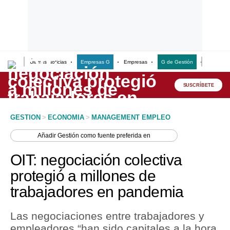
Últimas Noticias
Empresas G
Empresas
G de Gestión
Finanzas
Lo último
Peru Quiosco
SUSCRÍBETE
Portada
GESTION
>
ECONOMIA
>
MANAGEMENT EMPLEO
Empresas
Añadir
Gestión
como fuente preferida en
Management & Empleo
OIT: negociación colectiva
Economía
protegió a millones de
trabajadores en pandemia
Mercados
Perú
Las negociaciones entre trabajadores y
empleadores “han sido capitales a la hora
Política