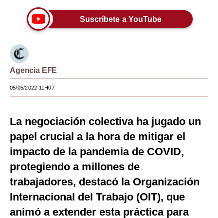
Moda
Suscríbete a YouTube
Estilos
Mundo
Agencia EFE
EEUU
05/05/2022 11H07
México
España
La negociación colectiva ha jugado un
Internacional
papel crucial a la hora de mitigar el
impacto de la pandemia de COVID,
Tecnología
protegiendo a millones de
Club del Suscriptor
trabajadores, destacó la Organización
Mix
Internacional del Trabajo (OIT), que
G de Gestión
animó a extender esta práctica para