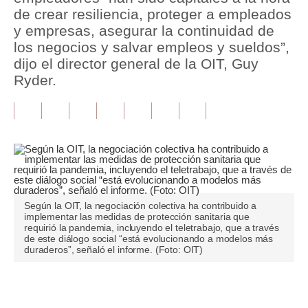
de crear resiliencia, proteger a empleados
Tu Dinero
y empresas, asegurar la continuidad de
los negocios y salvar empleos y sueldos”,
Finanzas Personales
dijo el director general de la OIT, Guy
Ryder.
Inmobiliarias
Plus G
Opinión
Editorial
Pregunta de hoy
Según la OIT, la negociación colectiva ha contribuido a
implementar las medidas de protección sanitaria que
Blogs
requirió la pandemia, incluyendo el teletrabajo, que a través
de este diálogo social “está evolucionando a modelos más
Tendencias
duraderos”, señaló el informe. (Foto: OIT)
Lujo
Únete a nuestro canal
Viajes