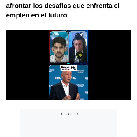
afrontar los desafíos que enfrenta el
Notas Contratadas
empleo en el futuro.
Podcast
Gestión TV
Videos
Fotogalerías
gestion.pe
¿quiénes
Somos?
Términos
Y
Condiciones
Política
De
Privacidad