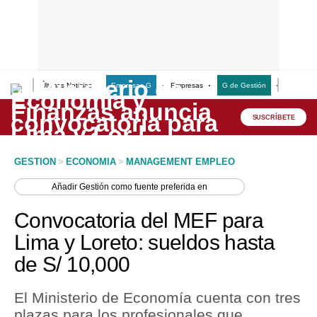
Últimas Noticias
Empresas G
Empresas
G de Gestión
Finanzas
Lo último
Peru Quiosco
SUSCRÍBETE
Portada
GESTION
>
ECONOMIA
>
MANAGEMENT EMPLEO
Empresas
Añadir
Gestión
como fuente preferida en
Management & Empleo
Convocatoria del MEF para
Economía
Lima y Loreto: sueldos hasta
de S/ 10,000
Mercados
Perú
El Ministerio de Economía cuenta con tres
plazas para los profesionales que
Política