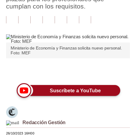
cumplan con los requisitos.
Tu Dinero
Finanzas Personales
Inmobiliarias
Plus G
Ministerio de Economía y Finanzas solicita nuevo personal.
Foto: MEF
Opinión
Editorial
Únete a nuestro canal
Pregunta de hoy
Suscríbete a YouTube
Blogs
Tendencias
Lujo
Redacción Gestión
Viajes
26/10/2023 16H00