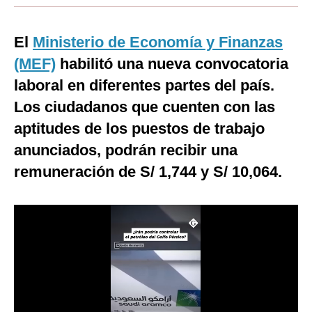
Moda
El
Ministerio de Economía y Finanzas
Estilos
(MEF)
habilitó una nueva convocatoria
Mundo
laboral en diferentes partes del país.
Los ciudadanos que cuenten con las
EEUU
aptitudes de los puestos de trabajo
México
anunciados, podrán recibir una
España
remuneración de S/ 1,744 y S/ 10,064.
Internacional
Tecnología
Club del Suscriptor
Mix
G de Gestión