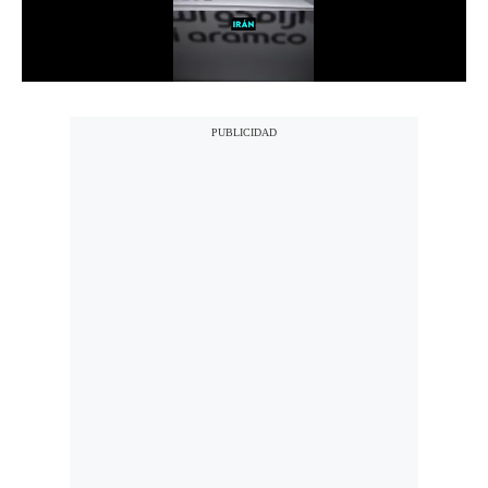
Notas Contratadas
Podcast
Gestión TV
Videos
Fotogalerías
gestion.pe
¿quiénes
Somos?
Términos
Y
Condiciones
Política
De
Privacidad