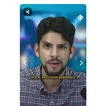
Notas Contratadas
Podcast
Gestión TV
Videos
Fotogalerías
gestion.pe
¿quiénes
Somos?
Términos
Y
Condiciones
Política
De
Privacidad