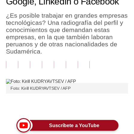
Google, LinkedIn o Facebook
Tu Dinero
¿Es posible trabajar en grandes empresas
tecnológicas? Una radiografía del perfil y
Finanzas Personales
conocimientos que demandan estas
Inmobiliarias
empresas, en la que también laboran
peruanos y de otras nacionalidades de
Plus G
Sudamérica.
Opinión
Editorial
Pregunta de hoy
Foto: Kirill KUDRYAVTSEV / AFP
Blogs
Tendencias
Únete a nuestro canal
Lujo
Suscríbete a YouTube
Viajes