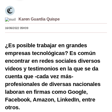
Moda
Estilos
Karen Guardia Quispe
Mundo
16/06/2022 05H39
EEUU
¿Es posible trabajar en grandes
México
empresas tecnológicas? Es común
España
encontrar en redes sociales diversos
Internacional
videos y testimonios en la que se da
cuenta que -cada vez más-
Tecnología
profesionales de diversas nacionales
Club del Suscriptor
laboran en firmas como Google,
Mix
Facebook, Amazon, LinkedIn, entre
otros.
G de Gestión