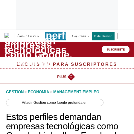
Últimas Noticias
Empresas G
Empresas
G de Gestión
Finanzas
Lo último
Peru Quiosco
SUSCRÍBETE
Portada
EXCLUSIVO PARA SUSCRIPTORES
Empresas
PLUS
G
Management & Empleo
GESTION
>
ECONOMIA
>
MANAGEMENT EMPLEO
Economía
Añadir
Gestión
como fuente preferida en
Mercados
Estos perfiles demandan
Perú
empresas tecnológicas como
Política