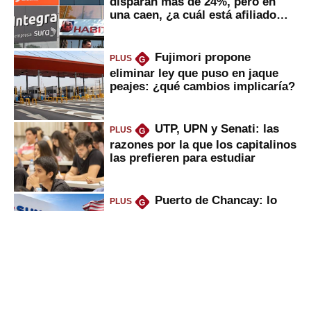
disparan más de 24%, pero en
una caen, ¿a cuál está afiliado
usted?
Fujimori propone
PLUS
G
eliminar ley que puso en jaque
peajes: ¿qué cambios implicaría?
UTP, UPN y Senati: las
PLUS
G
razones por la que los capitalinos
las prefieren para estudiar
Puerto de Chancay: lo
PLUS
G
que trae la marcha blanca por
uso de tecnología de EE.UU. en
mercancías
Keiko anuncia “shock”
PLUS
G
ferroviario: terminar Línea 2 y
ejecutar la 3, 4, 5 y 6; ¿habrá