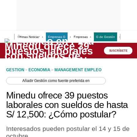
Últimas Noticias
Empresas G
Empresas
G de Gestión
Finanzas
Lo último
Peru Quiosco
SUSCRÍBETE
Portada
GESTION
>
ECONOMIA
>
MANAGEMENT EMPLEO
Empresas
Añadir
Gestión
como fuente preferida en
Management & Empleo
Minedu ofrece 39 puestos
Economía
laborales con sueldos de hasta
S/ 12,500: ¿Cómo postular?
Mercados
Perú
Interesados pueden postular el 14 y 15 de
octubre.
Política