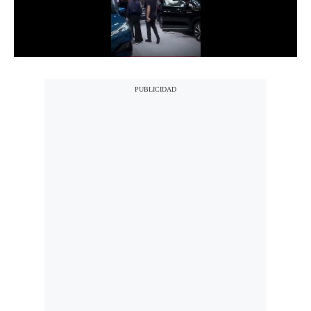
Notas Contratadas
Podcast
Gestión TV
Videos
Fotogalerías
gestion.pe
¿quiénes
Somos?
Términos
Y
Condiciones
Política
De
Privacidad