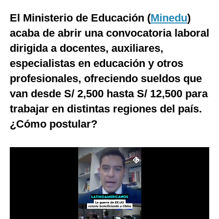
Moda
El Ministerio de Educación (
Minedu
)
acaba de abrir una convocatoria laboral
Estilos
dirigida a docentes, auxiliares,
Mundo
especialistas en educación y otros
EEUU
profesionales, ofreciendo sueldos que
van desde S/ 2,500 hasta S/ 12,500 para
México
trabajar en distintas regiones del país.
España
¿Cómo postular?
Internacional
Tecnología
Club del Suscriptor
Mix
G de Gestión