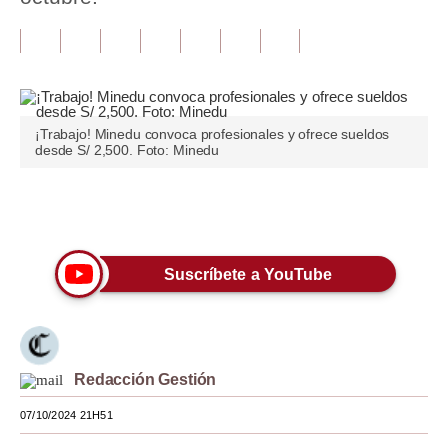
Tu Dinero
Finanzas Personales
Inmobiliarias
¡Trabajo! Minedu convoca profesionales y ofrece sueldos
desde S/ 2,500. Foto: Minedu
Plus G
Opinión
Únete a nuestro canal
Editorial
Suscríbete a YouTube
Pregunta de hoy
Blogs
Tendencias
Redacción Gestión
Lujo
07/10/2024 21H51
Viajes