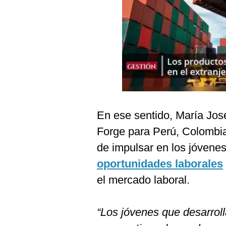
Podcast
Gestión TV
Videos
Fotogalerías
gestion.pe
En ese sentido, María Jos
¿quiénes
Forge para Perú, Colombia
Somos?
de impulsar en los jóvenes
Términos
oportunidades laborales
Y
Condiciones
el mercado laboral.
Política
De
Privacidad
“Los jóvenes que desarrol
Politica