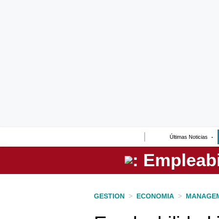
Lo último
Peru Quiosco
Portada
Empresas
Management & Empleo
Economía
Últimas Noticias
Mercados
Perú
Política
GESTION
>
ECONOMIA
>
MANAGEM
Tu Dinero