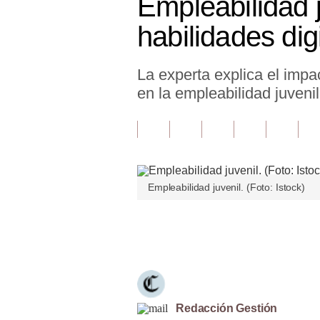
Empleabilidad j
Finanzas Personales
habilidades di
Inmobiliarias
La experta explica el impa
Plus G
en la empleabilidad juvenil
Opinión
Editorial
Pregunta de hoy
Empleabilidad juvenil. (Foto: Istock)
Blogs
Tendencias
Únete a nuestro canal
Lujo
Viajes
Moda
Redacción Gestión