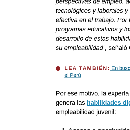
perspectivas de empleo, a
De
Cookies
tecnológicos y laborales y
Preguntas
efectiva en el trabajo. Por
Frecuentes
programas educativos y l
desarrollo de estas habili
su empleabilidad”,
señaló
LEA TAMBIÉN:
En busca
el Perú
Por ese motivo, la experta 
genera las
habilidades di
empleabilidad juvenil: