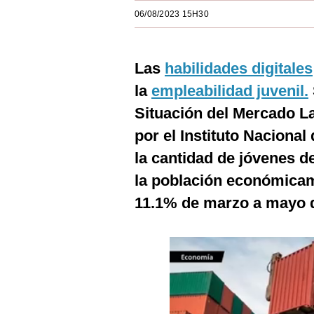
Estilos
06/08/2023 15H30
Mundo
Las
habilidades digitales
EEUU
la
empleabilidad juvenil.
México
Situación del Mercado L
España
por el Instituto Nacional 
Internacional
la cantidad de jóvenes d
la población económicam
Tecnología
11.1% de marzo a mayo 
Club del Suscriptor
Mix
G de Gestión
Notas Contratadas