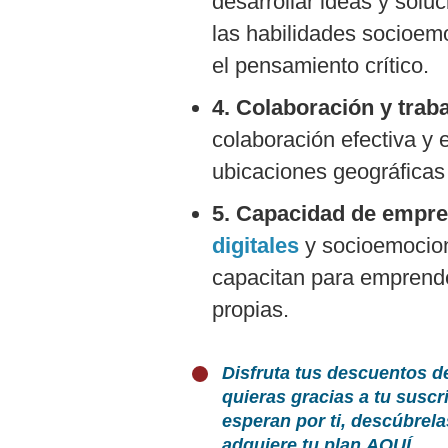
desarrollar ideas y sol
las habilidades socioemo
el pensamiento crítico.
4. Colaboración y trab
colaboración efectiva y e
ubicaciones geográficas 
5. Capacidad de empr
digitales
y socioemocio
capacitan para emprende
propias.
Disfruta tus descuentos d
quieras gracias a tu susc
esperan por ti, descúbrel
adquiere tu plan
AQUÍ
.