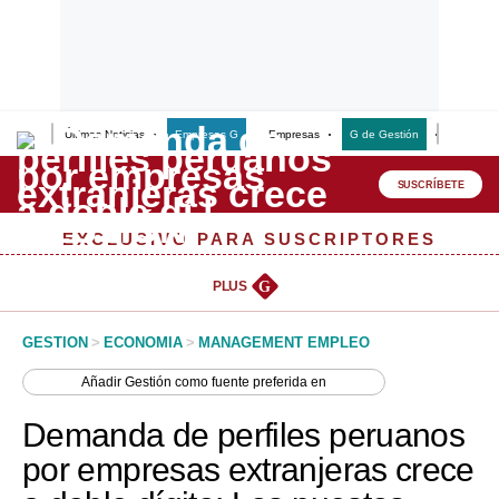
Últimas Noticias
Empresas G
Empresas
G de Gestión
Finanzas
Lo último
Peru Quiosco
SUSCRÍBETE
Portada
EXCLUSIVO PARA SUSCRIPTORES
Empresas
PLUS
G
Management & Empleo
GESTION
>
ECONOMIA
>
MANAGEMENT EMPLEO
Economía
Añadir
Gestión
como fuente preferida en
Mercados
Demanda de perfiles peruanos
Perú
por empresas extranjeras crece
Política