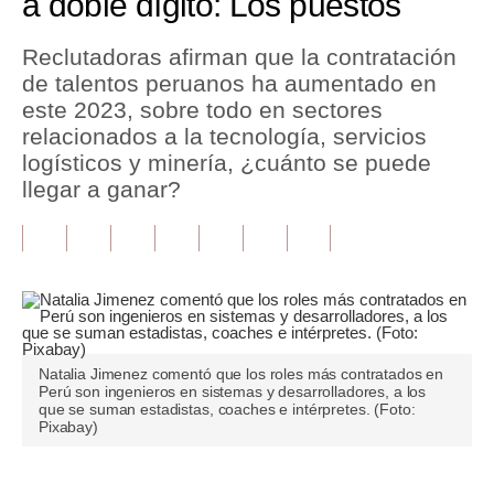
a doble dígito: Los puestos
Tu Dinero
Reclutadoras afirman que la contratación
de talentos peruanos ha aumentado en
Finanzas Personales
este 2023, sobre todo en sectores
Inmobiliarias
relacionados a la tecnología, servicios
logísticos y minería, ¿cuánto se puede
Plus G
llegar a ganar?
Opinión
Editorial
Pregunta de hoy
Blogs
Natalia Jimenez comentó que los roles más contratados en
Perú son ingenieros en sistemas y desarrolladores, a los
Tendencias
que se suman estadistas, coaches e intérpretes. (Foto:
Pixabay)
Lujo
Viajes