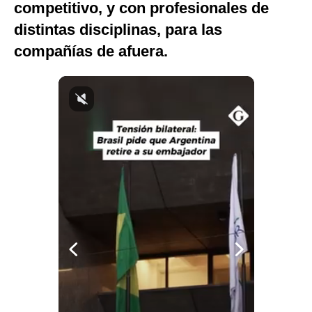
competitivo, y con profesionales de
Notas Contratadas
distintas disciplinas, para las
Podcast
compañías de afuera.
Gestión TV
Videos
Fotogalerías
gestion.pe
¿quiénes
Somos?
Términos
Y
Condiciones
Política
De
Privacidad