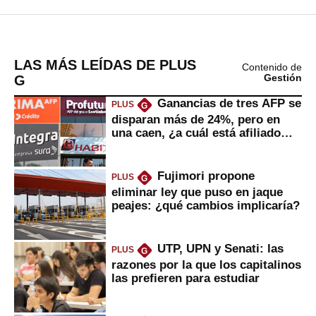
LAS MÁS LEÍDAS DE PLUS
Contenido de
G
Gestión
Ganancias de tres AFP se
PLUS
G
disparan más de 24%, pero en
una caen, ¿a cuál está afiliado
usted?
Fujimori propone
PLUS
G
eliminar ley que puso en jaque
peajes: ¿qué cambios implicaría?
UTP, UPN y Senati: las
PLUS
G
razones por la que los capitalinos
las prefieren para estudiar