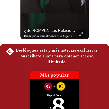
Politica
De
Cookies
Preguntas
Frecuentes
Sheinbaum Habla Sobre Betssy Chávez Y Las Relaciones Con Perú | Gestión Mundo
¿Se ROMPEN Las Relaciones Entre Brasil Y Argentina? | Gestión Mundo
Claudia Sheinbaum revela que Betssy Chávez, exfuncionaria de Perú, llegará a México como parte de los nuevos acuerdos diplomáticos para restablecer las relaciones entre México y Perú. ¿Qué opinas de este acuerdo entre la Cancillería mexicana y el gobierno peruano? Déjalo en los comentarios. #Sheinbaum #BetssyChavez #MexicoPeru #NoticiasMexico #Politica #Shorts 👉 Suscríbete y activa la campana para no perderte nuestro análisis diario. 🌎 Síguenos en nuestras redes sociales: 📌 Web oficial: https://gestion.pe/mundo/ 📌 LinkedIn: http://bit.ly/3HYIET0 📌 X (Twitter): http://bit.ly/4noZtX9 📌 TikTok: http://bit.ly/4evB6TO
Brasil pidió formalmente que Argentina retire a su embajador tras los cruces verbales entre Javier Milei y Lula da Silva. La crisis bilateral alcanza su punto más crítico en años. #PoliticaLatinoamericana #CrisisDiplomatica #MileiVsLula #BuenosAires #NoticiasDeHoy #Shorts 👉 Suscríbete y activa la campana para no perderte nuestro análisis diario. 🌎 Síguenos en nuestras redes sociales: 📌 Web oficial: https://gestion.pe/mundo/ 📌 LinkedIn: http://bit.ly/3HYIET0 📌 X (Twitter): http://bit.ly/4noZtX9 📌 TikTok: http://bit.ly/4evB6TO