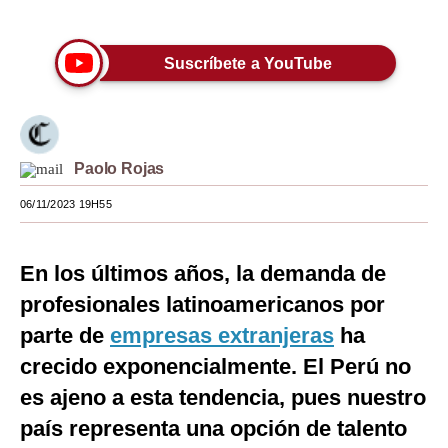
Únete a nuestro canal
Moda
Suscríbete a YouTube
Estilos
Mundo
EEUU
Paolo Rojas
México
06/11/2023 19H55
España
En los últimos años, la demanda de
Internacional
profesionales latinoamericanos por
Tecnología
parte de
empresas extranjeras
ha
Club del Suscriptor
crecido exponencialmente. El Perú no
Mix
es ajeno a esta tendencia, pues nuestro
país representa una opción de talento
G de Gestión