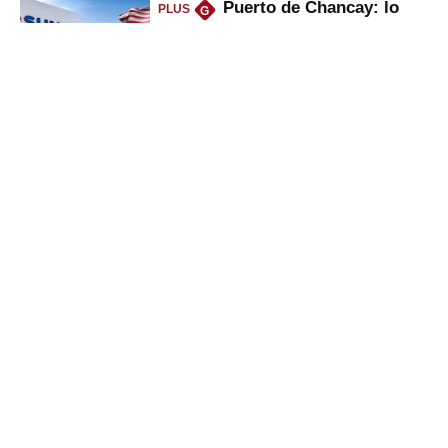
Puerto de Chancay: lo
PLUS
G
que trae la marcha blanca por
uso de tecnología de EE.UU. en
mercancías
Keiko anuncia “shock”
PLUS
G
ferroviario: terminar Línea 2 y
ejecutar la 3, 4, 5 y 6; ¿habrá
avances?
Bancos se pondrán duros
PLUS
G
con empresas por culpa de El
Niño, ¿por qué será bueno para
ahorristas?
Gestión
Director Periodístico (e)
VÍCTOR MELGAREJO
© Empresa Editora El Comercio S.A.
Calle Paracas #532, Pueblo Libre, Lima.
Copyright© | Gestion.pe | Grupo El Comercio | Todos los derechos
reservados
SECCIONES: