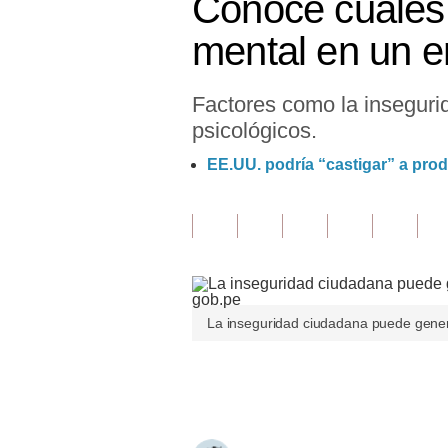
Conoce cuáles 
Finanzas Personales
mental en un e
Inmobiliarias
Factores como la inseguri
Plus G
psicológicos.
Opinión
EE.UU. podría “castigar” a pro
Editorial
Pregunta de hoy
Blogs
Tendencias
La inseguridad ciudadana puede gener
Lujo
Únete a nuestro canal
Viajes
Moda