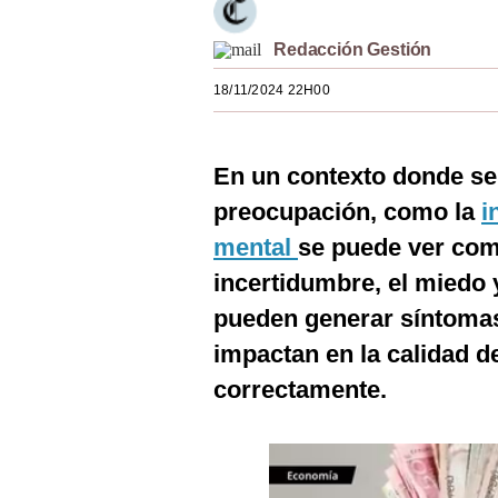
Estilos
Redacción Gestión
Mundo
18/11/2024 22H00
EEUU
México
En un contexto donde se 
España
preocupación, como la
i
mental
se puede ver com
Internacional
incertidumbre, el miedo 
Tecnología
pueden generar síntomas
Club del Suscriptor
impactan en la calidad d
Mix
correctamente.
G de Gestión
Notas Contratadas