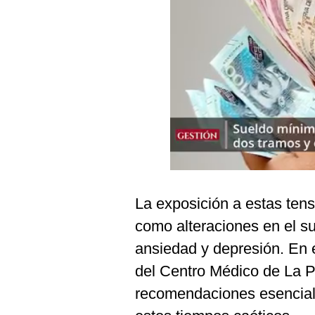
Podcast
Gestión TV
Videos
Fotogalerías
gestion.pe
¿quiénes
Somos?
La exposición a estas ten
Términos
como alteraciones en el sue
Y
Condiciones
ansiedad y depresión. En
Política
del Centro Médico de La P
De
Privacidad
recomendaciones esenciale
Politica