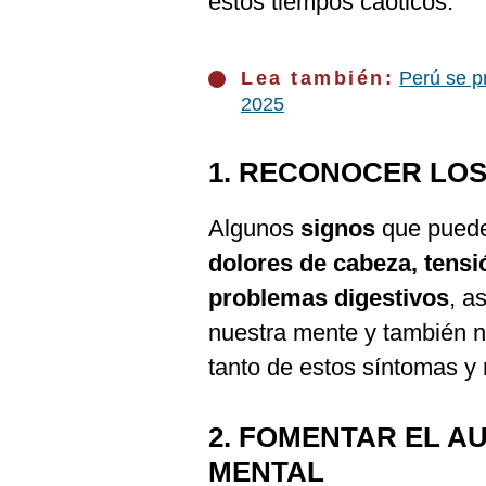
estos tiempos caóticos.
De
Cookies
Preguntas
Frecuentes
Lea también:
Perú se p
2025
1. RECONOCER LO
Algunos
signos
que puede
dolores de cabeza, tens
problemas digestivos
, a
nuestra mente y también n
tanto de estos síntomas y 
2. FOMENTAR EL A
MENTAL