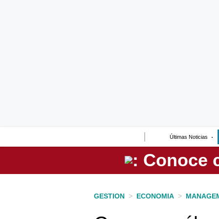
Lo último
Peru Quiosco
Portada
Empresas
Management & Empleo
Economía
Últimas Noticias
Mercados
Perú
Política
GESTION
>
ECONOMIA
>
MANAGEM
Tu Dinero