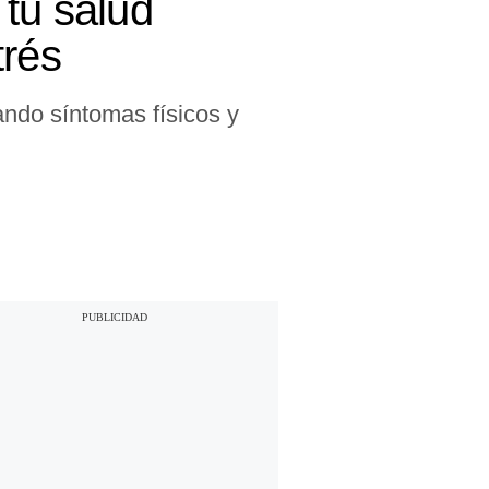
 tu salud
trés
ando síntomas físicos y