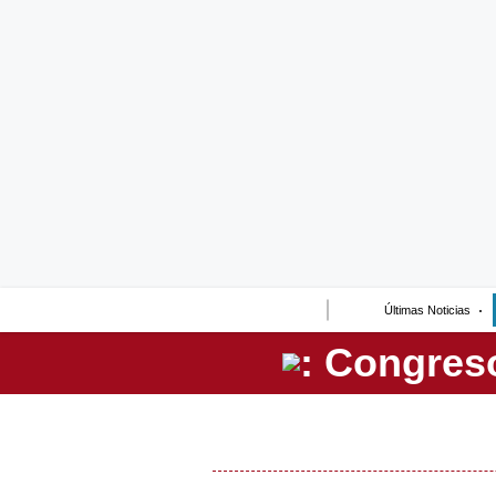
Lo último
Peru Quiosco
Portada
Empresas
Management & Empleo
Economía
Últimas Noticias
Mercados
Perú
Política
Tu Dinero