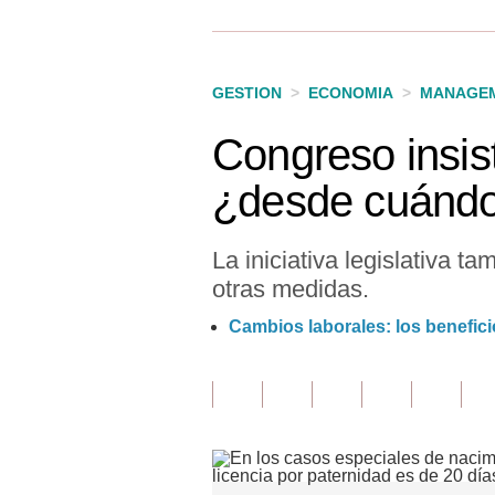
Finanzas Personales
Inmobiliarias
GESTION
>
ECONOMIA
>
MANAGEM
Plus G
Congreso insist
Opinión
¿desde cuándo 
Editorial
Pregunta de hoy
La iniciativa legislativa t
otras medidas.
Blogs
Cambios laborales: los benefici
Tendencias
Lujo
Viajes
Moda