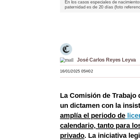
En los casos especiales de nacimientos
Estilos
paternidad es de 20 días (foto referenc
Mundo
Únete a nuestro canal
EEUU
México
España
José Carlos Reyes Leyva
Internacional
16/01/2025 05H02
Tecnología
Club del Suscriptor
La Comisión de Trabajo 
un dictamen con la insist
Mix
amplía el periodo de
lice
G de Gestión
calendario, tanto para lo
Notas Contratadas
privado
. La iniciativa le