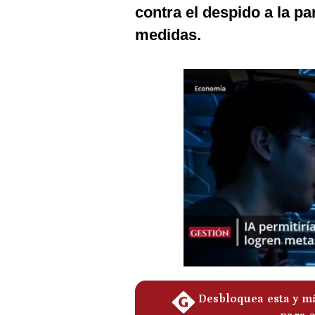
Podcast
contra el despido a la pa
medidas.
Gestión TV
Videos
Fotogalerías
gestion.pe
¿quiénes
Somos?
Términos
Y
Condiciones
Política
De
Privacidad
Politica