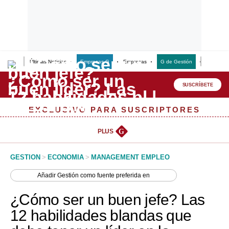
Últimas Noticias
Empresas G
Empresas
G de Gestión
Finanzas
Lo último
Peru Quiosco
SUSCRÍBETE
Portada
EXCLUSIVO PARA SUSCRIPTORES
Empresas
PLUS
G
Management & Empleo
GESTION
>
ECONOMIA
>
MANAGEMENT EMPLEO
Economía
Añadir
Gestión
como fuente preferida en
Mercados
¿Cómo ser un buen jefe? Las
Perú
12 habilidades blandas que
Política