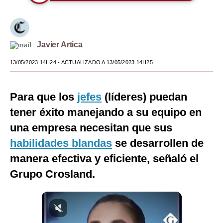
Moda
Estilos
Javier Artica
Mundo
13/05/2023 14H24
- ACTUALIZADO A 13/05/2023 14H25
EEUU
México
Para que los
jefes
(líderes) puedan
tener éxito manejando a su equipo en
España
una empresa necesitan que sus
Internacional
habilidades blandas
se desarrollen de
Tecnología
manera efectiva y eficiente, señaló el
Grupo Crosland.
Club del Suscriptor
Mix
G de Gestión