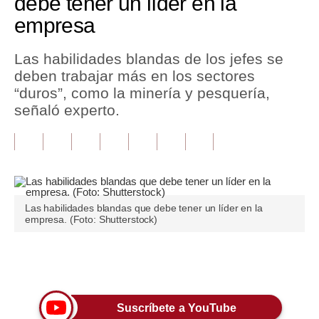
debe tener un líder en la
empresa
Tu Dinero
Finanzas Personales
Las habilidades blandas de los jefes se
deben trabajar más en los sectores
Inmobiliarias
“duros”, como la minería y pesquería,
señaló experto.
Plus G
Opinión
Editorial
Pregunta de hoy
Las habilidades blandas que debe tener un líder en la
empresa. (Foto: Shutterstock)
Blogs
Tendencias
Únete a nuestro canal
Lujo
Suscríbete a YouTube
Viajes