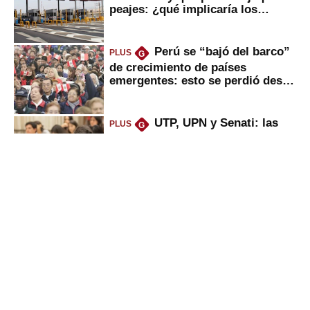
peajes: ¿qué implicaría los
usuarios?
Perú se “bajó del barco”
PLUS
G
de crecimiento de países
emergentes: esto se perdió desde
2022
UTP, UPN y Senati: las
PLUS
G
razones por la que los capitalinos
las prefieren para estudiar
Peruanos que venden
PLUS
G
propiedades, reciben herencia o
utilidades: ¿cuál es su nueva
inversión clave?
Puerto de Chancay: lo
PLUS
G
que trae la marcha blanca por
uso de tecnología de EE.UU. en
mercancías