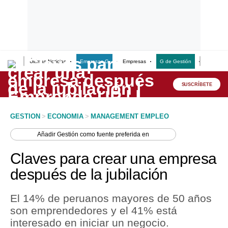
Últimas Noticias
Empresas G
Empresas
G de Gestión
Finanzas
Lo último
Peru Quiosco
SUSCRÍBETE
Portada
GESTION
>
ECONOMIA
>
MANAGEMENT EMPLEO
Empresas
Añadir
Gestión
como fuente preferida en
Management & Empleo
Claves para crear una empresa
Economía
después de la jubilación
Mercados
El 14% de peruanos mayores de 50 años
Perú
son emprendedores y el 41% está
interesado en iniciar un negocio.
Política