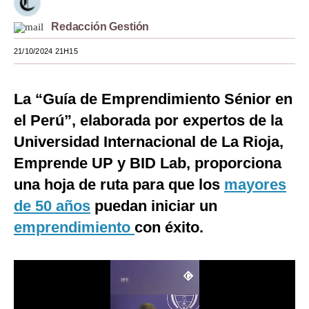
Moda
Redacción Gestión
Estilos
21/10/2024 21H15
Mundo
La “Guía de Emprendimiento Sénior en
EEUU
el Perú”, elaborada por expertos de la
México
Universidad Internacional de La Rioja,
España
Emprende UP y BID Lab, proporciona
una hoja de ruta para que los
mayores
Internacional
de 50 años
puedan iniciar un
Tecnología
emprendimiento
con éxito.
Club del Suscriptor
Mix
G de Gestión