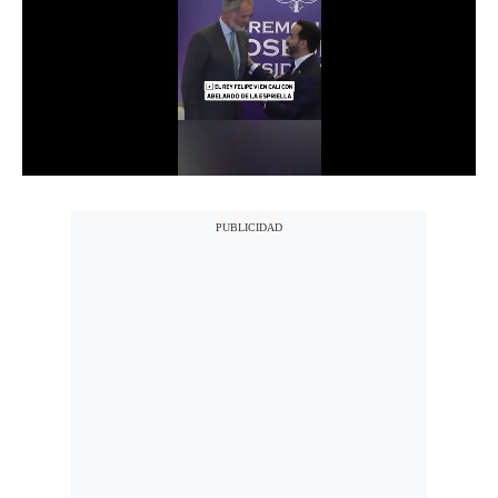
Notas Contratadas
Podcast
Gestión TV
Videos
Fotogalerías
gestion.pe
¿quiénes
Somos?
Términos
Y
Condiciones
Política
De
Privacidad