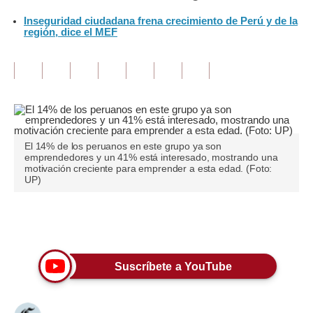
Inseguridad ciudadana frena crecimiento de Perú y de la
Tu Dinero
región, dice el MEF
Finanzas Personales
Inmobiliarias
Plus G
Opinión
El 14% de los peruanos en este grupo ya son
emprendedores y un 41% está interesado, mostrando una
Editorial
motivación creciente para emprender a esta edad. (Foto:
UP)
Pregunta de hoy
Blogs
Únete a nuestro canal
Tendencias
Suscríbete a YouTube
Lujo
Viajes