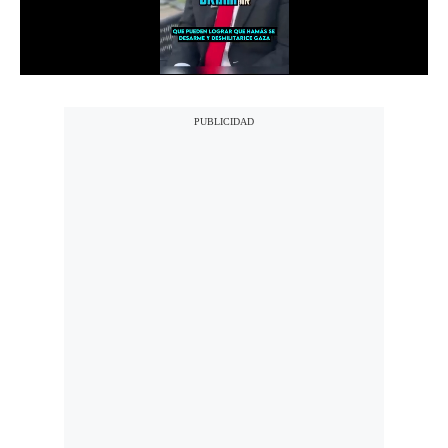
Notas Contratadas
Podcast
Gestión TV
Videos
Fotogalerías
gestion.pe
¿quiénes
Somos?
Términos
Y
Condiciones
Política
De
Privacidad