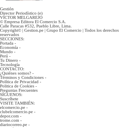
Gestión
Director Periodístico (e)
VÍCTOR MELGAREJO
© Empresa Editora El Comercio S.A.
Calle Paracas #532, Pueblo Libre, Lima.
Copyright© | Gestion.pe | Grupo El Comercio | Todos los derechos
reservados
SECCIONES:
Portada
-
Economía
-
Mundo
-
Perú
-
Tu Dinero
-
Tecnología
CONTACTO:
¿Quiénes somos?
-
Términos y Condiciones
-
Política de Privacidad
-
Politica de Cookies
-
Preguntas Frecuentes
SÍGUENOS:
Suscríbete
VISITE TAMBIÉN:
elcomercio.pe
-
clubelcomercio.pe
-
depor.com
-
trome.com
-
diariocorreo.pe
-