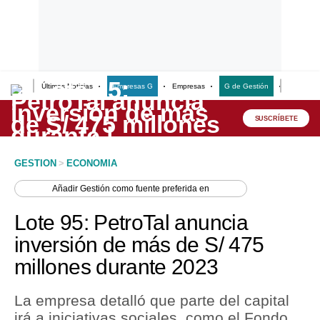
Últimas Noticias
Empresas G
Empresas
G de Gestión
Finanzas
Lo último
Peru Quiosco
SUSCRÍBETE
Portada
GESTION
>
ECONOMIA
Empresas
Añadir
Gestión
como fuente preferida en
Management & Empleo
Lote 95: PetroTal anuncia
Economía
inversión de más de S/ 475
millones durante 2023
Mercados
Perú
La empresa detalló que parte del capital
irá a iniciativas sociales, como el Fondo
Política