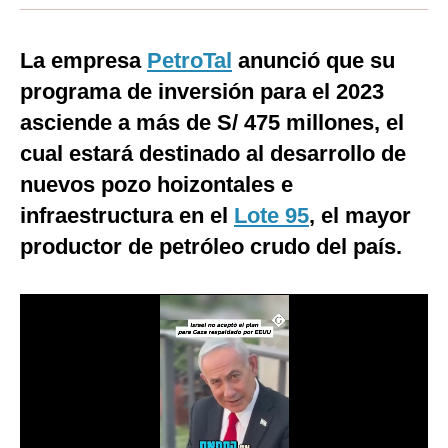
Moda
La empresa
PetroTal
anunció que su
Estilos
programa de inversión para el 2023
Mundo
asciende a más de S/ 475 millones, el
cual estará destinado al desarrollo de
EEUU
nuevos pozo hoizontales e
México
infraestructura en el
Lote 95
, el mayor
España
productor de petróleo crudo del país.
Internacional
Tecnología
Club del Suscriptor
Mix
G de Gestión