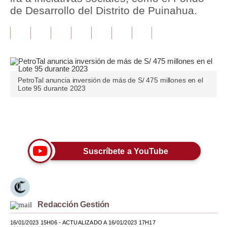
de Desarrollo del Distrito de Puinahua.
Tu Dinero
Finanzas Personales
Inmobiliarias
Plus G
PetroTal anuncia inversión de más de S/ 475 millones en el
Lote 95 durante 2023
Opinión
Editorial
Únete a nuestro canal
Pregunta de hoy
Suscríbete a YouTube
Blogs
Tendencias
Lujo
Redacción Gestión
Viajes
16/01/2023 15H06
- ACTUALIZADO A 16/01/2023 17H17