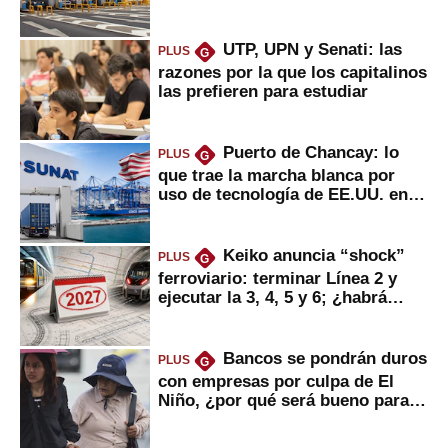
usuarios?
UTP, UPN y Senati: las
PLUS
G
razones por la que los capitalinos
las prefieren para estudiar
Puerto de Chancay: lo
PLUS
G
que trae la marcha blanca por
uso de tecnología de EE.UU. en
mercancías
Keiko anuncia “shock”
PLUS
G
ferroviario: terminar Línea 2 y
ejecutar la 3, 4, 5 y 6; ¿habrá
avances?
Bancos se pondrán duros
PLUS
G
con empresas por culpa de El
Niño, ¿por qué será bueno para
ahorristas?