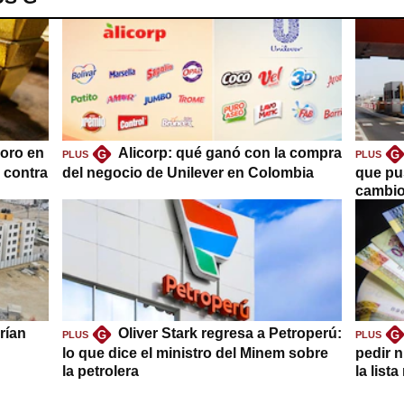
oro en
Alicorp: qué ganó con la compra
G
G
PLUS
PLUS
a contra
del negocio de Unilever en Colombia
que pu
cambio
rían
Oliver Stark regresa a Petroperú:
G
G
PLUS
PLUS
lo que dice el ministro del Minem sobre
pedir n
la petrolera
la list