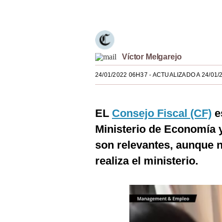
Únete a nuestro canal
Estilos
Mundo
EEUU
Víctor Melgarejo
México
24/01/2022 06H37
- ACTUALIZADO A 24/01/
España
Internacional
EL
Consejo Fiscal (CF)
e
Ministerio de Economía 
Tecnología
son relevantes, aunque n
Club del Suscriptor
realiza el ministerio.
Mix
G de Gestión
Notas Contratadas