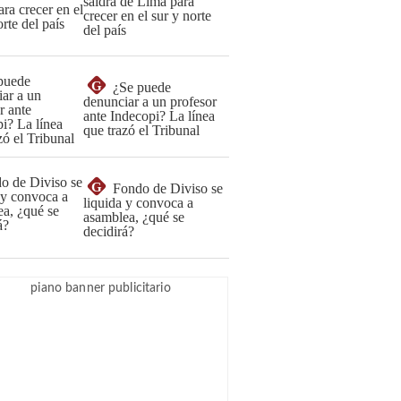
saldrá de Lima para
crecer en el sur y norte
del país
G
¿Se puede
denunciar a un profesor
ante Indecopi? La línea
que trazó el Tribunal
G
Fondo de Diviso se
liquida y convoca a
asamblea, ¿qué se
decidirá?