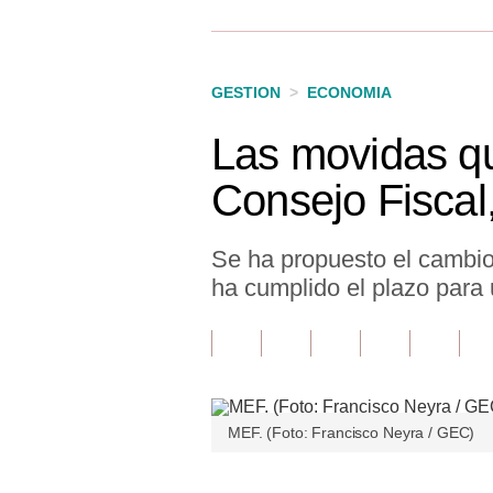
Finanzas Personales
Inmobiliarias
GESTION
>
ECONOMIA
Plus G
Las movidas qu
Opinión
Consejo Fiscal,
Editorial
Pregunta de hoy
Se ha propuesto el cambio
ha cumplido el plazo para 
Blogs
Tendencias
Lujo
Viajes
MEF. (Foto: Francisco Neyra / GEC)
Moda