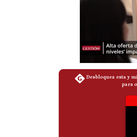
Podcast
Gestión TV
Videos
Fotogalerías
gestion.pe
¿quiénes
Somos?
Términos
Y
Condiciones
Política
De
Privacidad
Politica