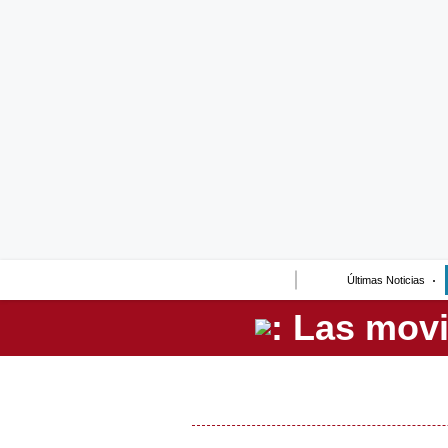
Lo último
Peru Quiosco
Portada
Empresas
Management & Empleo
Economía
Últimas Noticias
Mercados
Perú
Política
Tu Dinero