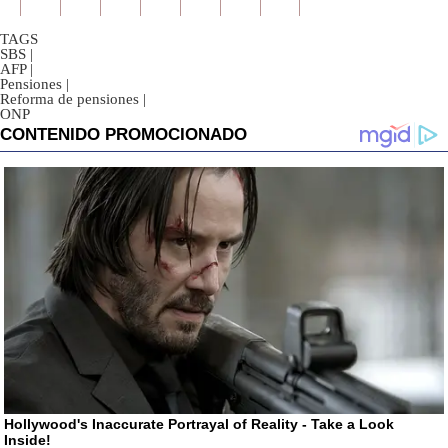
TAGS
SBS
|
AFP
|
Pensiones
|
Reforma de pensiones
|
ONP