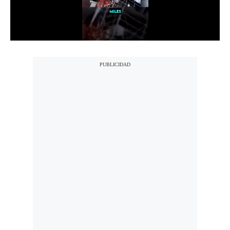
Notas Contratadas
Podcast
Gestión TV
Videos
Fotogalerías
gestion.pe
¿quiénes
Somos?
Términos
Y
Condiciones
Política
De
Privacidad