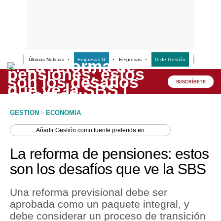
Últimas Noticias
Empresas G
Empresas
G de Gestión
Finanzas
Lo último
Peru Quiosco
SUSCRÍBETE
Portada
GESTION
>
ECONOMIA
Empresas
Añadir
Gestión
como fuente preferida en
Management & Empleo
La reforma de pensiones: estos
Economía
son los desafíos que ve la SBS
Mercados
Una reforma previsional debe ser
Perú
aprobada como un paquete integral, y
debe considerar un proceso de transición
Política