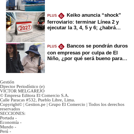
mercancías
Keiko anuncia “shock”
PLUS
G
ferroviario: terminar Línea 2 y
ejecutar la 3, 4, 5 y 6; ¿habrá
avances?
Bancos se pondrán duros
PLUS
G
con empresas por culpa de El
Niño, ¿por qué será bueno para
ahorristas?
Gestión
Director Periodístico (e)
VÍCTOR MELGAREJO
© Empresa Editora El Comercio S.A.
Calle Paracas #532, Pueblo Libre, Lima.
Copyright© | Gestion.pe | Grupo El Comercio | Todos los derechos
reservados
SECCIONES:
Portada
-
Economía
-
Mundo
-
Perú
-