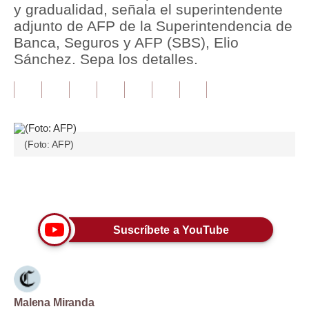
y gradualidad, señala el superintendente
adjunto de AFP de la Superintendencia de
Tu Dinero
Banca, Seguros y AFP (SBS), Elio
Finanzas Personales
Sánchez. Sepa los detalles.
Inmobiliarias
Plus G
Opinión
(Foto: AFP)
Editorial
Únete a nuestro canal
Pregunta de hoy
Blogs
Suscríbete a YouTube
Tendencias
Lujo
Viajes
Malena Miranda