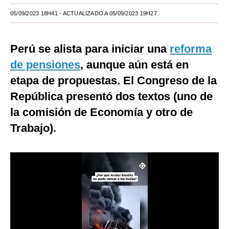
05/09/2023 18H41
- ACTUALIZADO A 05/09/2023 19H27
Moda
Estilos
Perú se alista para iniciar una
reforma
Mundo
de pensiones
, aunque aún está en
EEUU
etapa de propuestas. El Congreso de la
República presentó dos textos (uno de
México
la comisión de Economía y otro de
España
Trabajo).
Internacional
Tecnología
Club del Suscriptor
Mix
G de Gestión