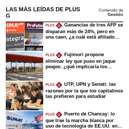
LAS MÁS LEÍDAS DE PLUS
Contenido de
G
Gestión
Ganancias de tres AFP se
PLUS
G
disparan más de 24%, pero en
una caen, ¿a cuál está afiliado
usted?
Fujimori propone
PLUS
G
eliminar ley que puso en jaque
peajes: ¿qué implicaría los
usuarios?
UTP, UPN y Senati: las
PLUS
G
razones por la que los capitalinos
las prefieren para estudiar
Puerto de Chancay: lo
PLUS
G
que trae la marcha blanca por
uso de tecnología de EE.UU. en