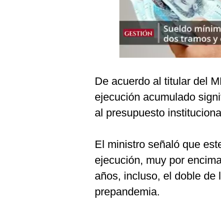
Podcast
Gestión TV
Videos
Fotogalerías
De acuerdo al titular del M
ejecución acumulado signi
gestion.pe
al presupuesto institucion
¿quiénes
Somos?
El ministro señaló que est
Términos
ejecución, muy por encima
Y
Condiciones
años, incluso, el doble de 
Política
prepandemia.
De
Privacidad
Politica