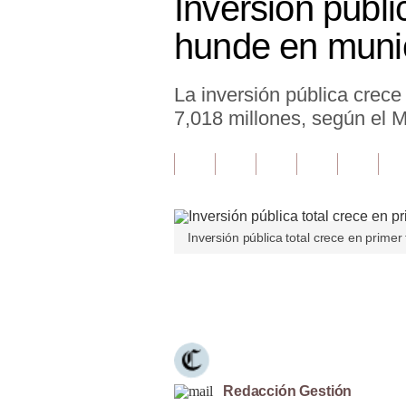
Inversión públi
Finanzas Personales
hunde en muni
Inmobiliarias
La inversión pública crec
Plus G
7,018 millones, según el 
Opinión
Editorial
Pregunta de hoy
Inversión pública total crece en primer
Blogs
Tendencias
Únete a nuestro canal
Lujo
Viajes
Moda
Redacción Gestión