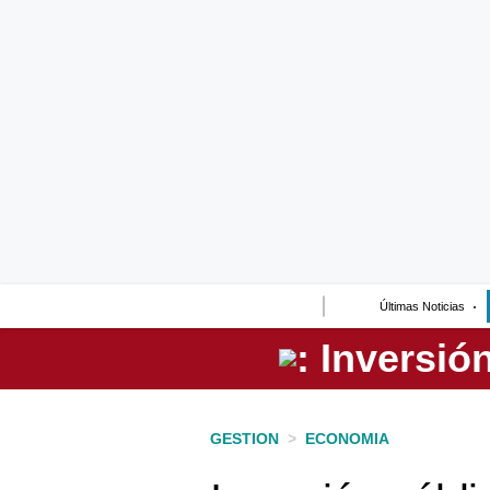
Lo último
Peru Quiosco
Portada
Empresas
Management & Empleo
Economía
Últimas Noticias
Mercados
Perú
Política
GESTION
>
ECONOMIA
Tu Dinero