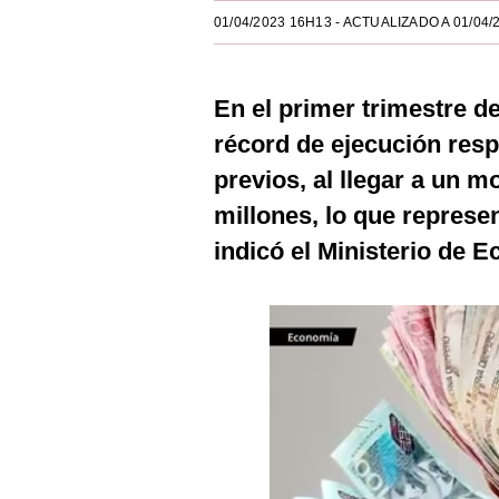
Estilos
01/04/2023 16H13
- ACTUALIZADO A 01/04/
Mundo
En el primer trimestre d
EEUU
récord de ejecución resp
México
previos, al llegar a un 
España
millones, lo que represe
Internacional
indicó el Ministerio de 
Tecnología
Club del Suscriptor
Mix
G de Gestión
Notas Contratadas