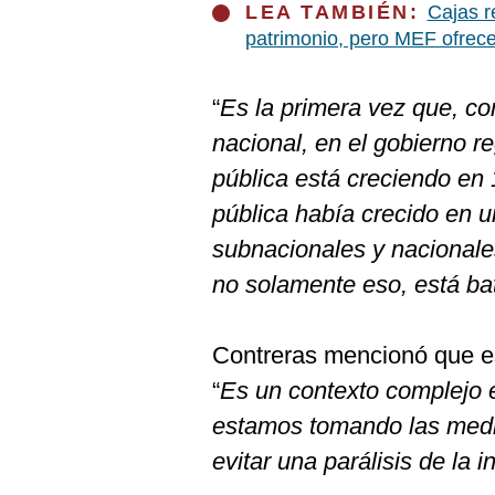
De
LEA TAMBIÉN:
Cajas r
Cookies
patrimonio, pero MEF ofrece
Preguntas
Frecuentes
“
Es la primera vez que, co
nacional, en el gobierno reg
pública está creciendo en
pública había crecido en 
subnacionales y nacionales
no solamente eso, está ba
Contreras mencionó que es
“
Es un contexto complejo e
estamos tomando las medid
evitar una parálisis de la i