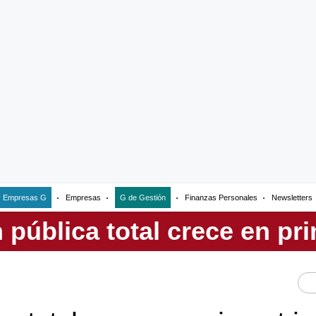
Empresas G
Empresas
G de Gestión
Finanzas Personales
Newsletters