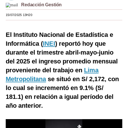
Redacción Gestión
Moda
15/07/2025 13H20
Estilos
Mundo
El Instituto Nacional de Estadística e
Informática (
INEI
) reportó hoy que
EEUU
durante el trimestre abril-mayo-junio
México
del 2025 el ingreso promedio mensual
España
proveniente del trabajo en
Lima
Internacional
Metropolitana
se situó en S/ 2,172, con
lo cual se incrementó en 9.1% (S/
Tecnología
181.1) en relación a igual período del
Club del Suscriptor
año anterior.
Mix
G de Gestión