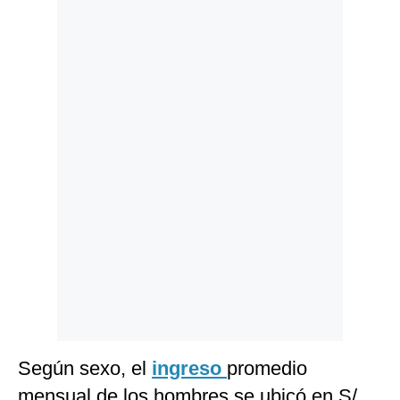
Politica
De
Cookies
Preguntas
Frecuentes
Según sexo, el
ingreso
promedio
mensual de los hombres se ubicó en S/