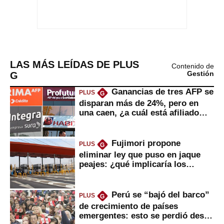
LAS MÁS LEÍDAS DE PLUS
Contenido de
G
Gestión
Ganancias de tres AFP se
PLUS
G
disparan más de 24%, pero en
una caen, ¿a cuál está afiliado
usted?
Fujimori propone
PLUS
G
eliminar ley que puso en jaque
peajes: ¿qué implicaría los
usuarios?
Perú se “bajó del barco”
PLUS
G
de crecimiento de países
emergentes: esto se perdió desde