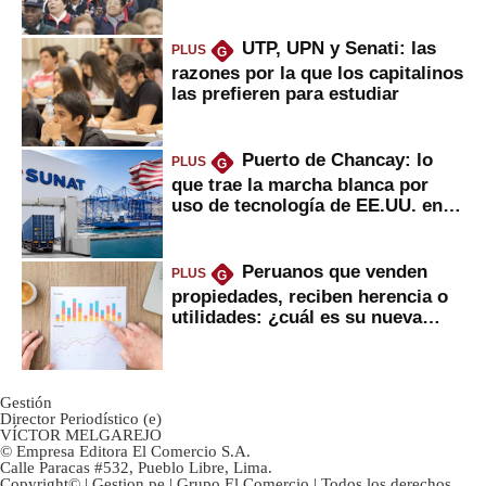
2022
UTP, UPN y Senati: las
PLUS
G
razones por la que los capitalinos
las prefieren para estudiar
Puerto de Chancay: lo
PLUS
G
que trae la marcha blanca por
uso de tecnología de EE.UU. en
mercancías
Peruanos que venden
PLUS
G
propiedades, reciben herencia o
utilidades: ¿cuál es su nueva
inversión clave?
Gestión
Director Periodístico (e)
VÍCTOR MELGAREJO
© Empresa Editora El Comercio S.A.
Calle Paracas #532, Pueblo Libre, Lima.
Copyright© | Gestion.pe | Grupo El Comercio | Todos los derechos