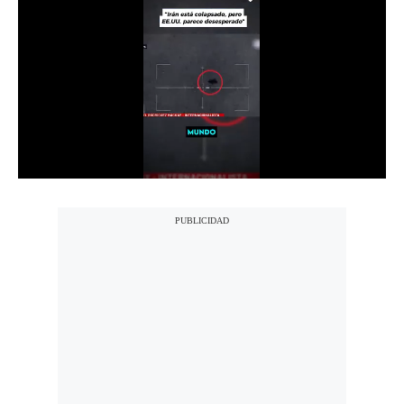
Notas Contratadas
Podcast
Gestión TV
Videos
Fotogalerías
gestion.pe
¿quiénes
Somos?
Términos
Y
Condiciones
Política
De
Privacidad