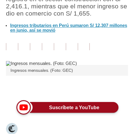
2,416.1, mientras que el menor ingreso se
Tu Dinero
dio en comercio con S/ 1,655.
Finanzas Personales
Ingresos tributarios en Perú sumaron S/ 12,307 millones
en junio, así se movió
Inmobiliarias
Plus G
Opinión
Ingresos mensuales. (Foto: GEC)
Editorial
Pregunta de hoy
Únete a nuestro canal
Blogs
Tendencias
Suscríbete a YouTube
Lujo
Viajes