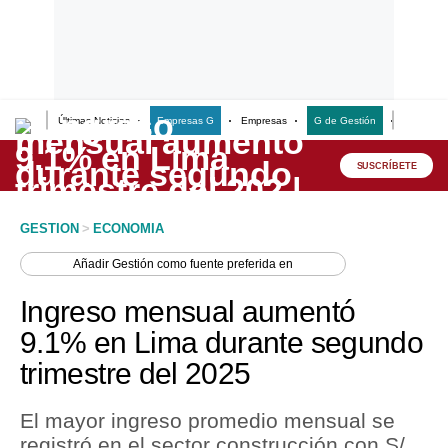
Últimas Noticias
Empresas G
Empresas
G de Gestión
Finanzas
Lo último
Peru Quiosco
SUSCRÍBETE
Portada
GESTION
>
ECONOMIA
Empresas
Añadir
Gestión
como fuente preferida en
Management & Empleo
Ingreso mensual aumentó
Economía
9.1% en Lima durante segundo
trimestre del 2025
Mercados
Perú
El mayor ingreso promedio mensual se
registró en el sector construcción con S/
Política