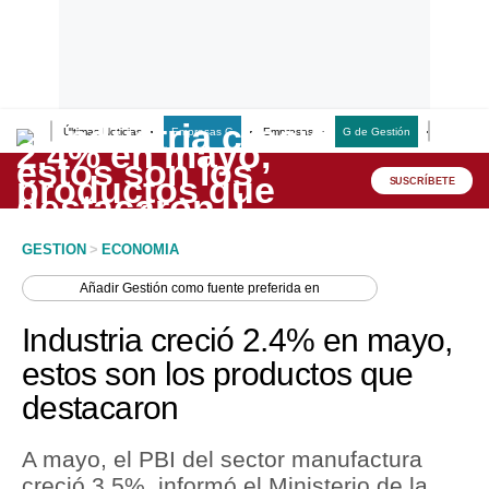
Últimas Noticias
Empresas G
Empresas
G de Gestión
Finanzas
Lo último
Peru Quiosco
SUSCRÍBETE
Portada
GESTION
>
ECONOMIA
Empresas
Añadir
Gestión
como fuente preferida en
Management & Empleo
Industria creció 2.4% en mayo,
Economía
estos son los productos que
destacaron
Mercados
Perú
A mayo, el PBI del sector manufactura
creció 3.5%, informó el Ministerio de la
Política