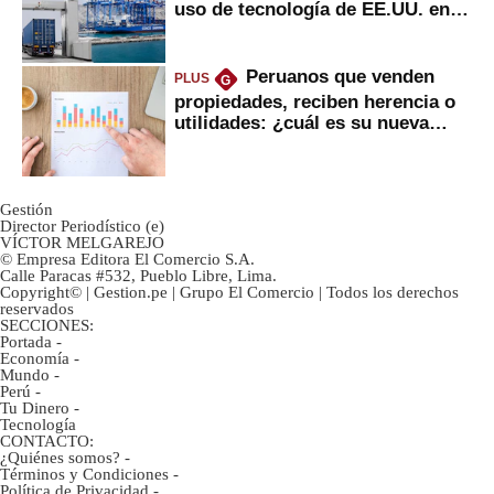
uso de tecnología de EE.UU. en
mercancías
Peruanos que venden
PLUS
G
propiedades, reciben herencia o
utilidades: ¿cuál es su nueva
inversión clave?
Gestión
Director Periodístico (e)
VÍCTOR MELGAREJO
© Empresa Editora El Comercio S.A.
Calle Paracas #532, Pueblo Libre, Lima.
Copyright© | Gestion.pe | Grupo El Comercio | Todos los derechos
reservados
SECCIONES:
Portada
-
Economía
-
Mundo
-
Perú
-
Tu Dinero
-
Tecnología
CONTACTO:
¿Quiénes somos?
-
Términos y Condiciones
-
Política de Privacidad
-