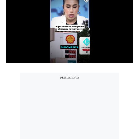
Notas Contratadas
Podcast
Gestión TV
Videos
Fotogalerías
gestion.pe
¿quiénes
Somos?
Términos
Y
Condiciones
Política
De
Privacidad