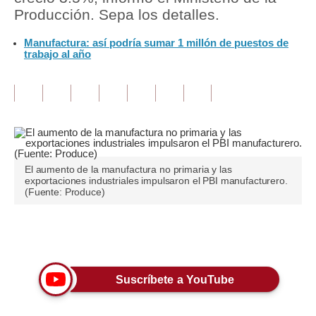
Producción. Sepa los detalles.
Tu Dinero
Manufactura: así podría sumar 1 millón de puestos de
trabajo al año
Finanzas Personales
Inmobiliarias
Plus G
Opinión
Editorial
El aumento de la manufactura no primaria y las
exportaciones industriales impulsaron el PBI manufacturero.
(Fuente: Produce)
Pregunta de hoy
Blogs
Únete a nuestro canal
Tendencias
Suscríbete a YouTube
Lujo
Viajes