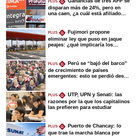
Ganancias de tres AFP se
PLUS
G
disparan más de 24%, pero en
una caen, ¿a cuál está afiliado
usted?
Fujimori propone
PLUS
G
eliminar ley que puso en jaque
peajes: ¿qué implicaría los
usuarios?
Perú se “bajó del barco”
PLUS
G
de crecimiento de países
emergentes: esto se perdió desde
2022
UTP, UPN y Senati: las
PLUS
G
razones por la que los capitalinos
las prefieren para estudiar
Puerto de Chancay: lo
PLUS
G
que trae la marcha blanca por