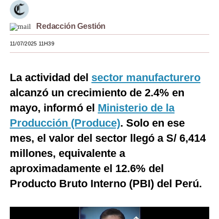
Moda
Redacción Gestión
Estilos
11/07/2025 11H39
Mundo
EEUU
La actividad del
sector manufacturero
alcanzó un crecimiento de 2.4% en
México
mayo, informó el
Ministerio de la
España
Producción (Produce)
. Solo en ese
Internacional
mes, el valor del sector llegó a S/ 6,414
millones, equivalente a
Tecnología
aproximadamente el 12.6% del
Club del Suscriptor
Producto Bruto Interno (PBI) del Perú.
Mix
G de Gestión