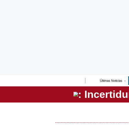
Lo último
Peru Quiosco
Portada
Empresas
Management & Empleo
Economía
Últimas Noticias
Mercados
Perú
Política
Tu Dinero