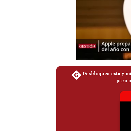
Podcast
Gestión TV
Videos
Fotogalerías
gestion.pe
¿quiénes
Somos?
Términos
Y
Condiciones
Política
De
Privacidad
Politica