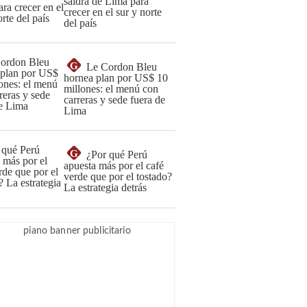
saldrá de Lima para
crecer en el sur y norte
del país
G
Le Cordon Bleu
hornea plan por US$ 10
millones: el menú con
carreras y sede fuera de
Lima
G
¿Por qué Perú
apuesta más por el café
verde que por el tostado?
La estrategia detrás