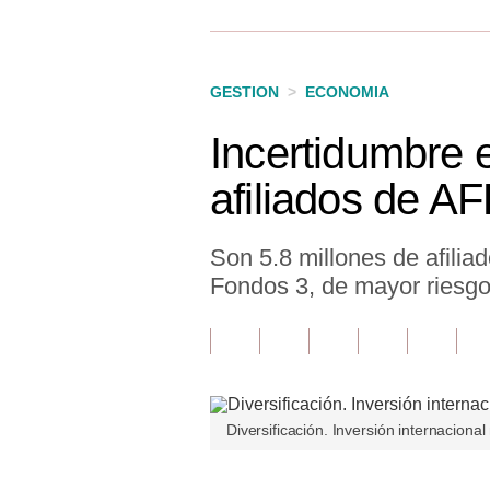
Finanzas Personales
Inmobiliarias
GESTION
>
ECONOMIA
Plus G
Incertidumbre e
Opinión
afiliados de A
Editorial
Pregunta de hoy
Son 5.8 millones de afilia
Fondos 3, de mayor riesgo,
Blogs
Tendencias
Lujo
Viajes
Diversificación. Inversión internaciona
Moda