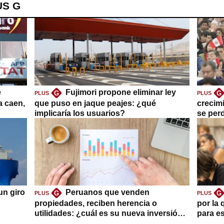
US G
e
Fujimori propone eliminar ley
G
G
PLUS
PLUS
a caen,
que puso en jaque peajes: ¿qué
crecim
implicaría los usuarios?
se per
un giro
Peruanos que venden
G
G
PLUS
PLUS
propiedades, reciben herencia o
por la 
utilidades: ¿cuál es su nueva inversión
para es
clave?