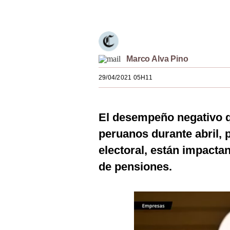
Únete a nuestro canal
Estilos
Mundo
EEUU
Marco Alva Pino
México
29/04/2021 05H11
España
Internacional
El desempeño negativo q
peruanos durante abril, 
Tecnología
electoral, están impacta
Club del Suscriptor
de pensiones.
Mix
G de Gestión
Notas Contratadas