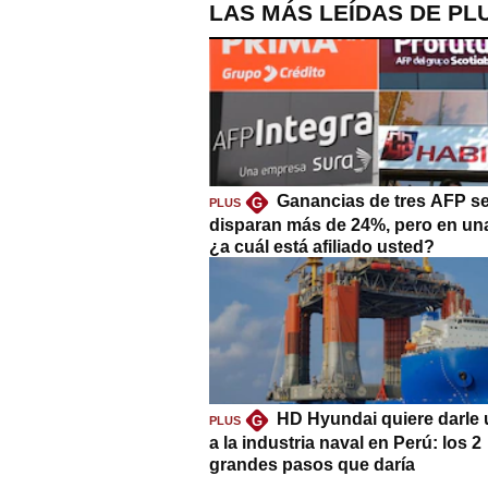
LAS MÁS LEÍDAS DE PL
Ganancias de tres AFP s
G
PLUS
disparan más de 24%, pero en un
¿a cuál está afiliado usted?
HD Hyundai quiere darle 
G
PLUS
a la industria naval en Perú: los 2
grandes pasos que daría