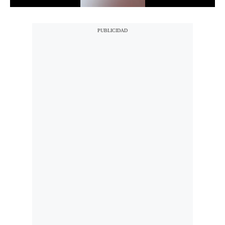
Notas Contratadas
Podcast
Gestión TV
Videos
Fotogalerías
gestion.pe
¿quiénes
Somos?
Términos
Y
Condiciones
Política
De
Privacidad