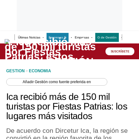
Últimas Noticias
Empresas G
Empresas
G de Gestión
Finanzas
Lo último
Peru Quiosco
SUSCRÍBETE
Portada
GESTION
>
ECONOMIA
Empresas
Añadir
Gestión
como fuente preferida en
Management & Empleo
Ica recibió más de 150 mil
Economía
turistas por Fiestas Patrias: los
lugares más visitados
Mercados
Perú
De acuerdo con Dircetur Ica, la región se
convirtió en la región favorita de los
Política