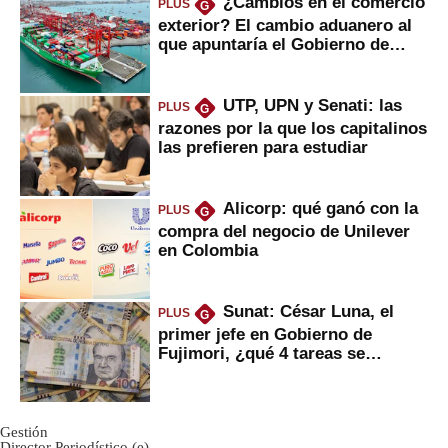
¿Cambios en el comercio
PLUS
G
exterior? El cambio aduanero al
que apuntaría el Gobierno de
Fujimori
UTP, UPN y Senati: las
PLUS
G
razones por la que los capitalinos
las prefieren para estudiar
Alicorp: qué ganó con la
PLUS
G
compra del negocio de Unilever
en Colombia
Sunat: César Luna, el
PLUS
G
primer jefe en Gobierno de
Fujimori, ¿qué 4 tareas se
marcan urgentes?
Gestión
Director Periodístico (e)