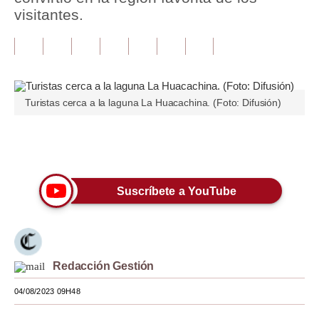
visitantes.
Tu Dinero
Finanzas Personales
Inmobiliarias
Turistas cerca a la laguna La Huacachina. (Foto: Difusión)
Plus G
Opinión
Únete a nuestro canal
Editorial
Suscríbete a YouTube
Pregunta de hoy
Blogs
Tendencias
Redacción Gestión
Lujo
04/08/2023 09H48
Viajes