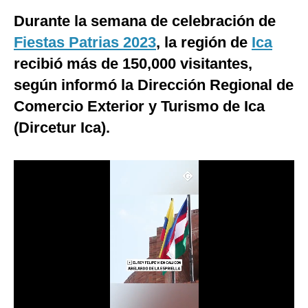
Durante la semana de celebración de
Moda
Fiestas Patrias 2023
, la región de
Ica
Estilos
recibió más de 150,000 visitantes,
Mundo
según informó la Dirección Regional de
EEUU
Comercio Exterior y Turismo de Ica
(Dircetur Ica).
México
España
Internacional
Tecnología
Club del Suscriptor
Mix
G de Gestión