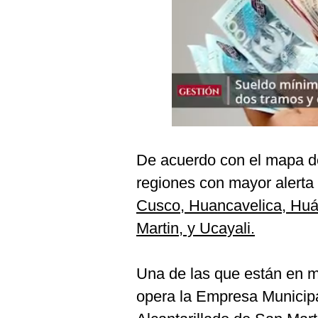
Podcast
Gestión TV
Videos
Fotogalerías
De acuerdo con el mapa de
gestion.pe
regiones con mayor alerta
¿quiénes
Somos?
Cusco, Huancavelica, Huán
Términos
Martin, y Ucayali.
Y
Condiciones
Política
Una de las que están en m
De
Privacidad
opera la Empresa Municipa
Politica