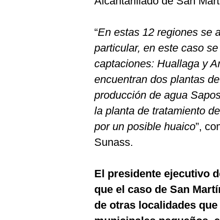
Alcantarillado de San Mar
De
Cookies
Preguntas
“
En estas 12 regiones se 
Frecuentes
particular, en este caso s
captaciones: Huallaga y A
encuentran dos plantas de
producción de agua Sapos
la planta de tratamiento 
por un posible huaico
”, co
Sunass.
El presidente ejecutivo 
que el caso de San Martín
de otras localidades qu