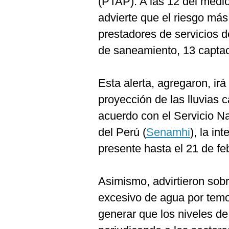
(PTAP). A las 12 del medio
advierte que el riesgo más
prestadores de servicios d
de saneamiento, 13 capta
Esta alerta, agregaron, ir
proyección de las lluvias
acuerdo con el Servicio N
del Perú (
Senamhi
), la in
presente hasta el 21 de fe
Asimismo, advirtieron sob
excesivo de agua por temo
generar que los niveles d