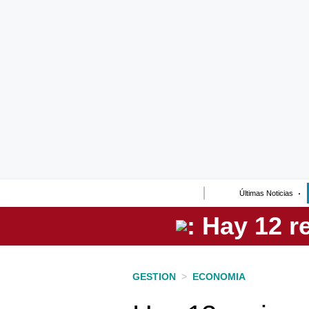
Lo último
Peru Quiosco
Portada
Empresas
Management & Empleo
Economía
Últimas Noticias
Mercados
Perú
Política
GESTION
>
ECONOMIA
Tu Dinero