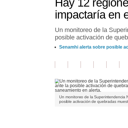
Hay 12 regione
Finanzas Personales
impactaría en 
Inmobiliarias
Un monitoreo de la Superi
Plus G
posible activación de que
Opinión
Senamhi alerta sobre posible a
Editorial
Pregunta de hoy
Blogs
Tendencias
Un monitoreo de la Superintendencia N
Lujo
posible activación de quebradas muest
Viajes
Únete a nuestro canal
Moda