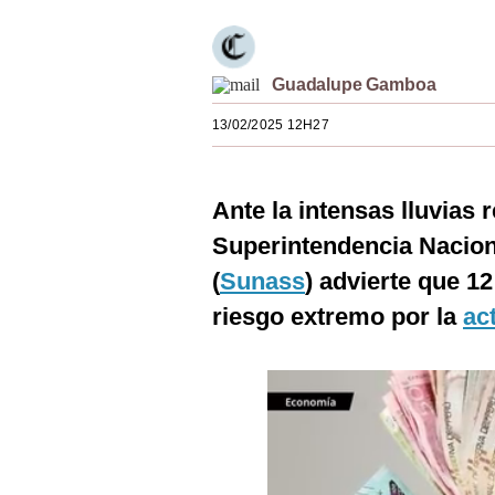
Estilos
Mundo
Guadalupe Gamboa
EEUU
13/02/2025 12H27
México
España
Ante la intensas lluvias 
Superintendencia Nacion
Internacional
(
Sunass
) advierte que 12
Tecnología
riesgo extremo por la
ac
Club del Suscriptor
Mix
G de Gestión
Notas Contratadas