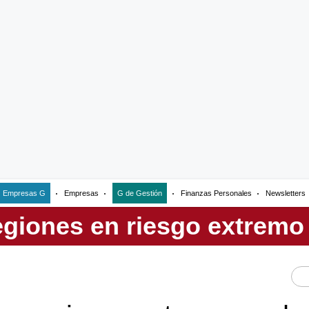
Empresas G
Empresas
G de Gestión
Finanzas Personales
Newsletters