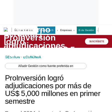
Últimas Noticias
Empresas G
Empresas
G de Gestión
Finanzas
Lo último
Peru Quiosco
SUSCRÍBETE
Portada
GESTION
>
ECONOMIA
Empresas
Añadir
Gestión
como fuente preferida en
Management & Empleo
ProInversión logró
Economía
adjudicaciones por más de
US$ 5,000 millones en primer
Mercados
semestre
Perú
Política