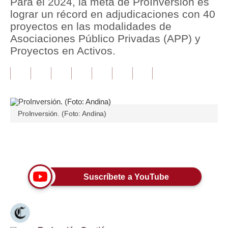
Para el 2024, la meta de ProInversión es
lograr un récord en adjudicaciones con 40
Tu Dinero
proyectos en las modalidades de
Asociaciones Público Privadas (APP) y
Finanzas Personales
Proyectos en Activos.
Inmobiliarias
Plus G
Opinión
ProInversión. (Foto: Andina)
Editorial
Pregunta de hoy
Únete a nuestro canal
Blogs
Suscríbete a YouTube
Tendencias
Lujo
Viajes