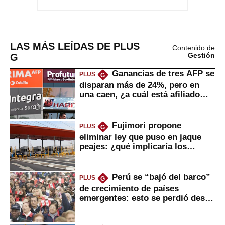
LAS MÁS LEÍDAS DE PLUS
Contenido de
G
Gestión
Ganancias de tres AFP se
PLUS
G
disparan más de 24%, pero en
una caen, ¿a cuál está afiliado
usted?
Fujimori propone
PLUS
G
eliminar ley que puso en jaque
peajes: ¿qué implicaría los
usuarios?
Perú se “bajó del barco”
PLUS
G
de crecimiento de países
emergentes: esto se perdió desde
2022