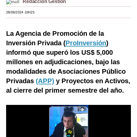
Redacción Gestión
Moda
28/06/2024 10H25
Estilos
La Agencia de Promoción de la
Mundo
Inversión Privada (
ProInversión
)
EEUU
informó que superó los US$ 5,000
México
millones en adjudicaciones, bajo las
modalidades de Asociaciones Público
España
Privadas
(APP)
y Proyectos en Activos,
Internacional
al cierre del primer semestre del año.
Tecnología
Club del Suscriptor
Mix
G de Gestión