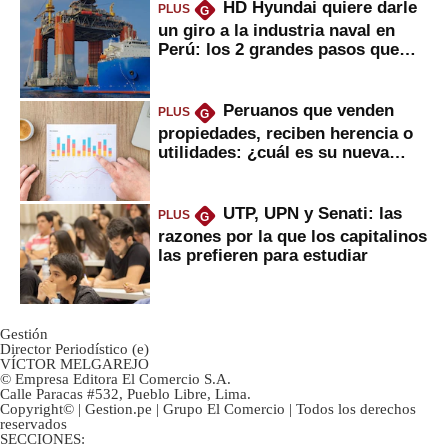
HD Hyundai quiere darle
PLUS
G
un giro a la industria naval en
Perú: los 2 grandes pasos que
daría
Peruanos que venden
PLUS
G
propiedades, reciben herencia o
utilidades: ¿cuál es su nueva
inversión clave?
UTP, UPN y Senati: las
PLUS
G
razones por la que los capitalinos
las prefieren para estudiar
Gestión
Director Periodístico (e)
VÍCTOR MELGAREJO
© Empresa Editora El Comercio S.A.
Calle Paracas #532, Pueblo Libre, Lima.
Copyright© | Gestion.pe | Grupo El Comercio | Todos los derechos
reservados
SECCIONES: