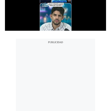
Notas Contratadas
Podcast
Gestión TV
Videos
Fotogalerías
gestion.pe
¿quiénes
Somos?
Términos
Y
Condiciones
Política
De
Privacidad