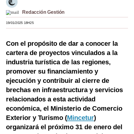
Moda
Redacción Gestión
Estilos
19/01/2025 18H25
Mundo
Con el propósito de dar a conocer la
EEUU
cartera de proyectos vinculados a la
México
industria turística de las regiones,
España
promover su financiamiento y
ejecución y contribuir al cierre de
Internacional
brechas en infraestructura y servicios
Tecnología
relacionados a esta actividad
Club del Suscriptor
económica, el Ministerio de Comercio
Exterior y Turismo (
Mix
Mincetur
)
organizará el próximo 31 de enero del
G de Gestión