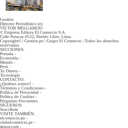
marcan urgentes?
Gestión
Director Periodístico (e)
VÍCTOR MELGAREJO
© Empresa Editora El Comercio S.A.
Calle Paracas #532, Pueblo Libre, Lima.
Copyright© | Gestion.pe | Grupo El Comercio | Todos los derechos
reservados
SECCIONES:
Portada
-
Economía
-
Mundo
-
Perú
-
Tu Dinero
-
Tecnología
CONTACTO:
¿Quiénes somos?
-
Términos y Condiciones
-
Política de Privacidad
-
Politica de Cookies
-
Preguntas Frecuentes
SÍGUENOS:
Suscríbete
VISITE TAMBIÉN:
elcomercio.pe
-
clubelcomercio.pe
-
depor.com
-