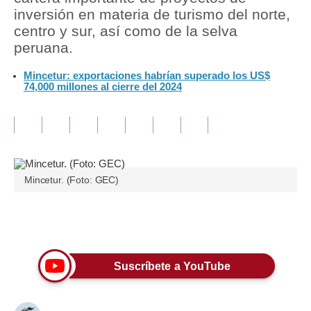
inversión en materia de turismo del norte,
Tu Dinero
centro y sur, así como de la selva
peruana.
Finanzas Personales
Mincetur: exportaciones habrían superado los US$
Inmobiliarias
74,000 millones al cierre del 2024
Plus G
Opinión
Editorial
Mincetur. (Foto: GEC)
Pregunta de hoy
Blogs
Únete a nuestro canal
Tendencias
Suscríbete a YouTube
Lujo
Viajes