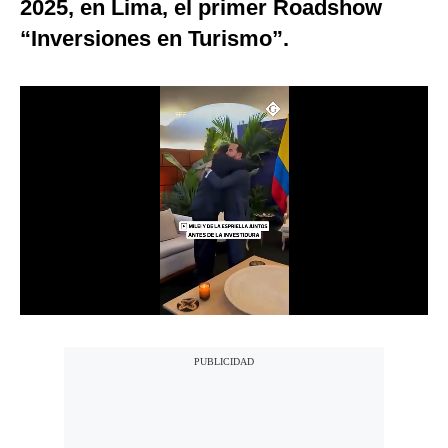
2025, en Lima, el primer Roadshow
Notas Contratadas
“Inversiones en Turismo”.
Podcast
Gestión TV
Videos
Fotogalerías
gestion.pe
¿quiénes
Somos?
Términos
Y
Condiciones
Política
De
Privacidad