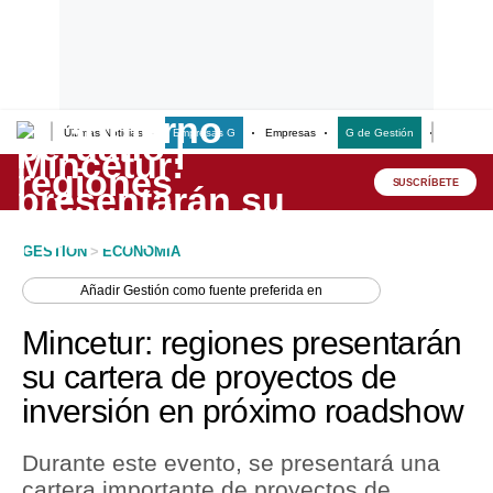
Últimas Noticias
Empresas G
Empresas
G de Gestión
Finanzas
Lo último
Peru Quiosco
SUSCRÍBETE
Portada
GESTION
>
ECONOMIA
Empresas
Añadir
Gestión
como fuente preferida en
Management & Empleo
Mincetur: regiones presentarán
Economía
su cartera de proyectos de
inversión en próximo roadshow
Mercados
Perú
Durante este evento, se presentará una
cartera importante de proyectos de
Política