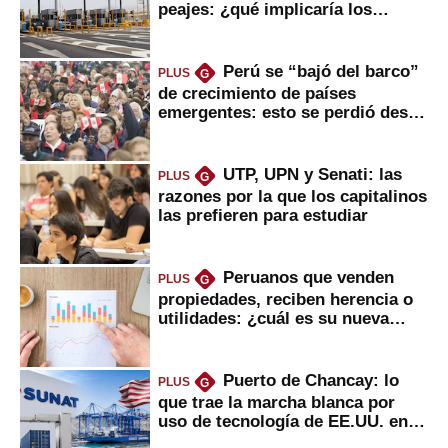
peajes: ¿qué implicaría los
usuarios?
Perú se “bajó del barco”
PLUS
G
de crecimiento de países
emergentes: esto se perdió desde
2022
UTP, UPN y Senati: las
PLUS
G
razones por la que los capitalinos
las prefieren para estudiar
Peruanos que venden
PLUS
G
propiedades, reciben herencia o
utilidades: ¿cuál es su nueva
inversión clave?
Puerto de Chancay: lo
PLUS
G
que trae la marcha blanca por
uso de tecnología de EE.UU. en
mercancías