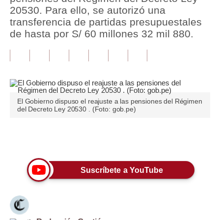
20530. Para ello, se autorizó una
Tu Dinero
transferencia de partidas presupuestales
de hasta por S/ 60 millones 32 mil 880.
Finanzas Personales
Inmobiliarias
Plus G
Opinión
El Gobierno dispuso el reajuste a las pensiones del Régimen
del Decreto Ley 20530 . (Foto: gob.pe)
Editorial
Pregunta de hoy
Únete a nuestro canal
Blogs
Suscríbete a YouTube
Tendencias
Lujo
Viajes