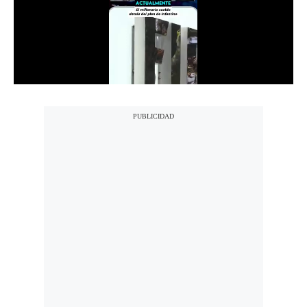
Notas Contratadas
Podcast
Gestión TV
Videos
Fotogalerías
gestion.pe
¿quiénes
Somos?
Términos
Y
Condiciones
Política
De
Privacidad