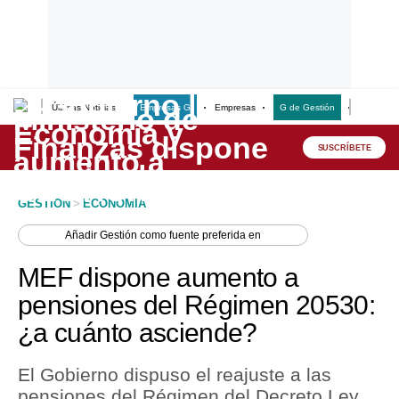
Últimas Noticias
Empresas G
Empresas
G de Gestión
Finanzas
Lo último
Peru Quiosco
SUSCRÍBETE
Portada
GESTION
>
ECONOMIA
Empresas
Añadir
Gestión
como fuente preferida en
Management & Empleo
MEF dispone aumento a
Economía
pensiones del Régimen 20530:
¿a cuánto asciende?
Mercados
Perú
El Gobierno dispuso el reajuste a las
pensiones del Régimen del Decreto Ley
Política