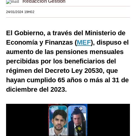
Redacción Gestión
Moda
24/01/2024 19H02
Estilos
El Gobierno, a través del Ministerio de
Mundo
Economía y Finanzas (
MEF
), dispuso el
EEUU
aumento de las pensiones mensuales
México
percibidas por los beneficiarios del
régimen del Decreto Ley 20530, que
España
hayan cumplido 65 años o más al 31 de
Internacional
diciembre del 2023.
Tecnología
Club del Suscriptor
Mix
G de Gestión