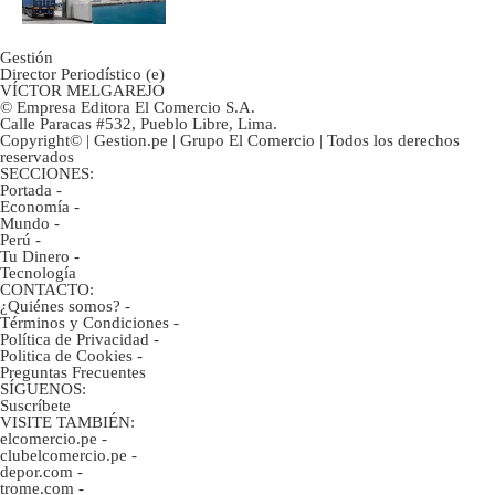
Gestión
Director Periodístico (e)
VÍCTOR MELGAREJO
© Empresa Editora El Comercio S.A.
Calle Paracas #532, Pueblo Libre, Lima.
Copyright© | Gestion.pe | Grupo El Comercio | Todos los derechos
reservados
SECCIONES:
Portada
-
Economía
-
Mundo
-
Perú
-
Tu Dinero
-
Tecnología
CONTACTO:
¿Quiénes somos?
-
Términos y Condiciones
-
Política de Privacidad
-
Politica de Cookies
-
Preguntas Frecuentes
SÍGUENOS:
Suscríbete
VISITE TAMBIÉN:
elcomercio.pe
-
clubelcomercio.pe
-
depor.com
-
trome.com
-