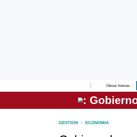
Lo último
Peru Quiosco
Portada
Empresas
Management & Empleo
Economía
Últimas Noticias
Mercados
Perú
Política
GESTION
>
ECONOMIA
Tu Dinero