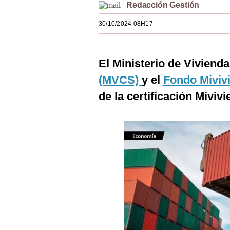
Redacción Gestión
Estilos
30/10/2024 08H17
Mundo
EEUU
El Ministerio de Viviend
México
(MVCS)
y el
Fondo Miviv
España
de la certificación Miviv
Internacional
Tecnología
Club del Suscriptor
Mix
G de Gestión
Notas Contratadas