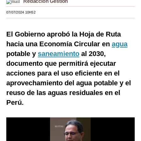
Redacción Gestión
Moda
07/07/2024 10H52
Estilos
El Gobierno aprobó la Hoja de Ruta
Mundo
hacia una Economía Circular en
agua
EEUU
potable y
saneamiento
al 2030,
México
documento que permitirá ejecutar
acciones para el uso eficiente en el
España
aprovechamiento del agua potable y el
Internacional
reuso de las aguas residuales en el
Tecnología
Perú.
Club del Suscriptor
Mix
G de Gestión