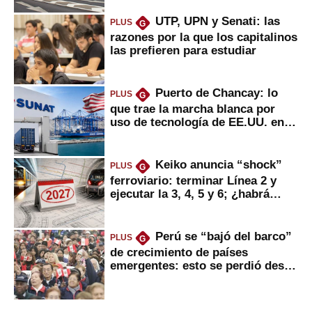
UTP, UPN y Senati: las
PLUS
G
razones por la que los capitalinos
las prefieren para estudiar
Puerto de Chancay: lo
PLUS
G
que trae la marcha blanca por
uso de tecnología de EE.UU. en
mercancías
Keiko anuncia “shock”
PLUS
G
ferroviario: terminar Línea 2 y
ejecutar la 3, 4, 5 y 6; ¿habrá
avances?
Perú se “bajó del barco”
PLUS
G
de crecimiento de países
emergentes: esto se perdió desde
2022