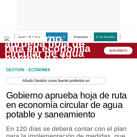
Últimas Noticias
Empresas G
Empresas
G de Gestión
Finanzas
Lo último
Peru Quiosco
SUSCRÍBETE
Portada
GESTION
>
ECONOMIA
Empresas
Añadir
Gestión
como fuente preferida en
Management & Empleo
Gobierno aprueba hoja de ruta
Economía
en economía circular de agua
potable y saneamiento
Mercados
Perú
En 120 días se deberá contar con el plan
para la implementación de medidas, que,
Política