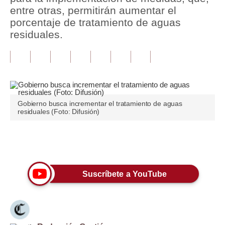
entre otras, permitirán aumentar el
Tu Dinero
porcentaje de tratamiento de aguas
residuales.
Finanzas Personales
Inmobiliarias
Plus G
Opinión
Gobierno busca incrementar el tratamiento de aguas
residuales (Foto: Difusión)
Editorial
Pregunta de hoy
Únete a nuestro canal
Blogs
Suscríbete a YouTube
Tendencias
Lujo
Viajes