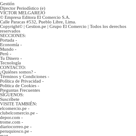
Gestión
Director Periodístico (e)
VÍCTOR MELGAREJO
© Empresa Editora El Comercio S.A.
Calle Paracas #532, Pueblo Libre, Lima.
Copyright© | Gestion.pe | Grupo El Comercio | Todos los derechos
reservados
SECCIONES:
Portada
-
Economía
-
Mundo
-
Perú
-
Tu Dinero
-
Tecnología
CONTACTO:
¿Quiénes somos?
-
Términos y Condiciones
-
Política de Privacidad
-
Politica de Cookies
-
Preguntas Frecuentes
SÍGUENOS:
Suscríbete
VISITE TAMBIÉN:
elcomercio.pe
-
clubelcomercio.pe
-
depor.com
-
trome.com
-
diariocorreo.pe
-
peruquiosco.pe
-
mag