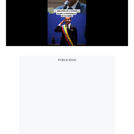
Notas Contratadas
Podcast
Gestión TV
Videos
Fotogalerías
gestion.pe
¿quiénes
Somos?
Términos
Y
Condiciones
Política
De
Privacidad