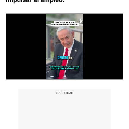
Notas Contratadas
Podcast
Gestión TV
Videos
Fotogalerías
gestion.pe
¿quiénes
Somos?
Términos
Y
Condiciones
Política
De
Privacidad