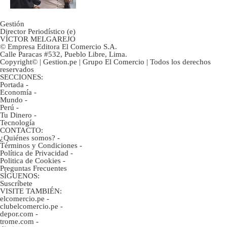
Gestión
Director Periodístico (e)
VÍCTOR MELGAREJO
© Empresa Editora El Comercio S.A.
Calle Paracas #532, Pueblo Libre, Lima.
Copyright© | Gestion.pe | Grupo El Comercio | Todos los derechos
reservados
SECCIONES:
Portada
-
Economía
-
Mundo
-
Perú
-
Tu Dinero
-
Tecnología
CONTACTO:
¿Quiénes somos?
-
Términos y Condiciones
-
Política de Privacidad
-
Politica de Cookies
-
Preguntas Frecuentes
SÍGUENOS:
Suscríbete
VISITE TAMBIÉN:
elcomercio.pe
-
clubelcomercio.pe
-
depor.com
-
trome.com
-