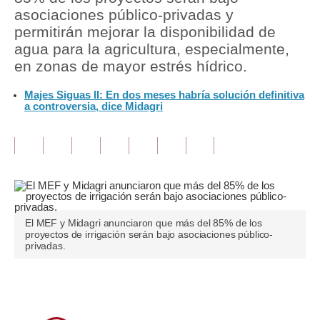
asociaciones público-privadas y
Tu Dinero
permitirán mejorar la disponibilidad de
agua para la agricultura, especialmente,
Finanzas Personales
en zonas de mayor estrés hídrico.
Inmobiliarias
Majes Siguas II: En dos meses habría solución definitiva
a controversia, dice Midagri
Plus G
Opinión
Editorial
Pregunta de hoy
El MEF y Midagri anunciaron que más del 85% de los
Blogs
proyectos de irrigación serán bajo asociaciones público-
privadas.
Tendencias
Lujo
Únete a nuestro canal
Viajes