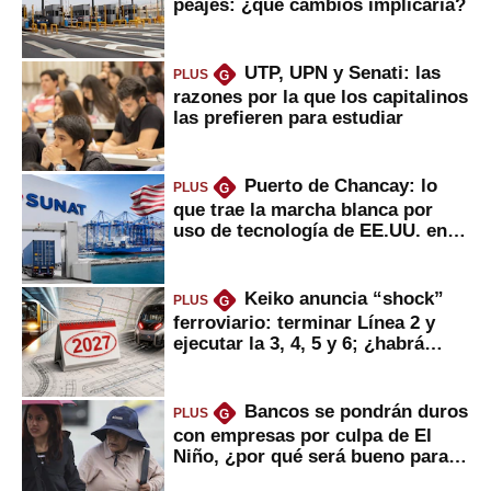
peajes: ¿qué cambios implicaría?
UTP, UPN y Senati: las
PLUS
G
razones por la que los capitalinos
las prefieren para estudiar
Puerto de Chancay: lo
PLUS
G
que trae la marcha blanca por
uso de tecnología de EE.UU. en
mercancías
Keiko anuncia “shock”
PLUS
G
ferroviario: terminar Línea 2 y
ejecutar la 3, 4, 5 y 6; ¿habrá
avances?
Bancos se pondrán duros
PLUS
G
con empresas por culpa de El
Niño, ¿por qué será bueno para
ahorristas?