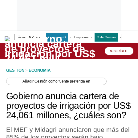
Últimas Noticias
Empresas G
Empresas
G de Gestión
Finanzas
Lo último
Peru Quiosco
SUSCRÍBETE
Portada
GESTION
>
ECONOMIA
Empresas
Añadir
Gestión
como fuente preferida en
Management & Empleo
Gobierno anuncia cartera de
Economía
proyectos de irrigación por US$
24,061 millones, ¿cuáles son?
Mercados
Perú
El MEF y Midagri anunciaron que más del
85% de los proyectos serán bajo
Política