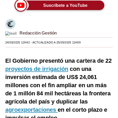
Suscríbete a YouTube
Moda
Estilos
Mundo
Redacción Gestión
EEUU
24/03/2025 12H42
- ACTUALIZADO A 25/03/2025 11H09
México
El Gobierno presentó una cartera de 22
España
proyectos de irrigación
con una
Internacional
inversión estimada de US$ 24,061
Tecnología
millones con el fin ampliar en un más
Club del Suscriptor
de 1 millón 84 mil hectáreas la frontera
agrícola del país y duplicar las
Mix
agroexportaciones
en el corto plazo e
G de Gestión
impulsar el empleo.