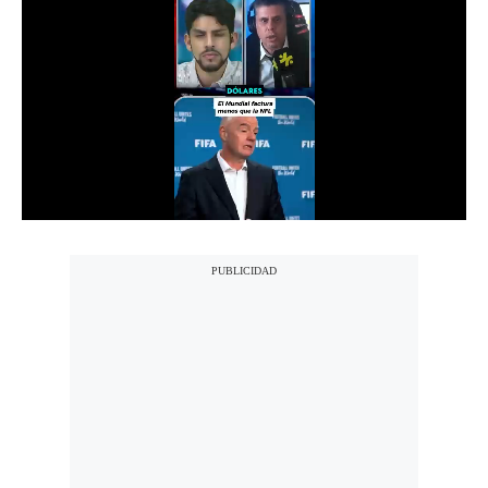
Notas Contratadas
Podcast
Gestión TV
Videos
Fotogalerías
gestion.pe
¿quiénes
Somos?
Términos
Y
Condiciones
Política
De
Privacidad