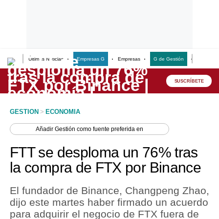
Últimas Noticias
Empresas G
Empresas
G de Gestión
Finanzas
Lo último
Peru Quiosco
SUSCRÍBETE
Portada
GESTION
>
ECONOMIA
Empresas
Añadir
Gestión
como fuente preferida en
Management & Empleo
FTT se desploma un 76% tras
Economía
la compra de FTX por Binance
Mercados
El fundador de Binance, Changpeng Zhao,
Perú
dijo este martes haber firmado un acuerdo
para adquirir el negocio de FTX fuera de
Política