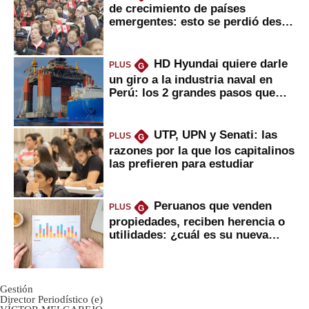
de crecimiento de países
emergentes: esto se perdió desde
2022
HD Hyundai quiere darle
PLUS
G
un giro a la industria naval en
Perú: los 2 grandes pasos que
daría
UTP, UPN y Senati: las
PLUS
G
razones por la que los capitalinos
las prefieren para estudiar
Peruanos que venden
PLUS
G
propiedades, reciben herencia o
utilidades: ¿cuál es su nueva
inversión clave?
Gestión
Director Periodístico (e)