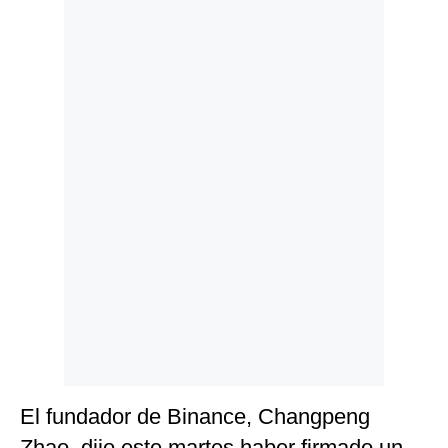
Politica
De
Cookies
Preguntas
Frecuentes
El fundador de Binance, Changpeng
Zhao, dijo este martes haber firmado un