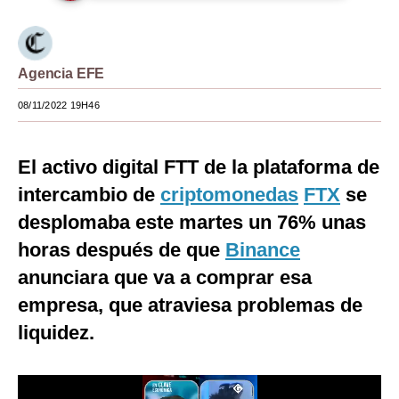
Moda
Estilos
Agencia EFE
Mundo
08/11/2022 19H46
EEUU
El activo digital FTT de la plataforma de
México
intercambio de
criptomonedas
FTX
se
España
desplomaba este martes un 76% unas
Internacional
horas después de que
Binance
anunciara que va a comprar esa
Tecnología
empresa, que atraviesa problemas de
Club del Suscriptor
liquidez.
Mix
G de Gestión