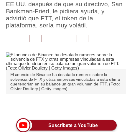
EE.UU. después de que su directivo, San
Bankman-Fried, le pidiera ayuda, y
Tu Dinero
advirtió que FTT, el token de la
Finanzas Personales
plataforma, sería muy volátil.
Inmobiliarias
Plus G
Opinión
Editorial
El anuncio de Binance ha desatado rumores sobre la
solvencia de FTX y otras empresas vinculadas a esta última
Pregunta de hoy
que tendrían en su balance un gran volumen de FTT. (Foto:
Olivier Douliery | Getty Images)
Blogs
Tendencias
Únete a nuestro canal
Lujo
Suscríbete a YouTube
Viajes