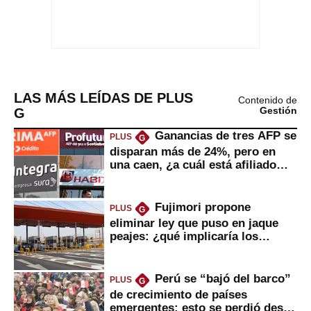
LAS MÁS LEÍDAS DE PLUS
Contenido de
G
Gestión
Ganancias de tres AFP se
PLUS
G
disparan más de 24%, pero en
una caen, ¿a cuál está afiliado
usted?
Fujimori propone
PLUS
G
eliminar ley que puso en jaque
peajes: ¿qué implicaría los
usuarios?
Perú se “bajó del barco”
PLUS
G
de crecimiento de países
emergentes: esto se perdió desde