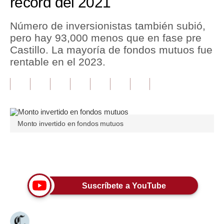
record del 2021
Tu Dinero
Número de inversionistas también subió,
pero hay 93,000 menos que en fase pre
Finanzas Personales
Castillo. La mayoría de fondos mutuos fue
Inmobiliarias
rentable en el 2023.
Plus G
Opinión
Editorial
Monto invertido en fondos mutuos
Pregunta de hoy
Únete a nuestro canal
Blogs
Tendencias
Suscríbete a YouTube
Lujo
Viajes