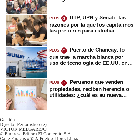
2022
UTP, UPN y Senati: las
PLUS
G
razones por la que los capitalinos
las prefieren para estudiar
Puerto de Chancay: lo
PLUS
G
que trae la marcha blanca por
uso de tecnología de EE.UU. en
mercancías
Peruanos que venden
PLUS
G
propiedades, reciben herencia o
utilidades: ¿cuál es su nueva
inversión clave?
Gestión
Director Periodístico (e)
VÍCTOR MELGAREJO
© Empresa Editora El Comercio S.A.
Calle Paracas #532, Pueblo Libre, Lima.