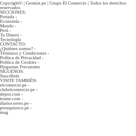
Copyright© | Gestion.pe | Grupo El Comercio | Todos los derechos
reservados
SECCIONES:
Portada
-
Economía
-
Mundo
-
Perú
-
Tu Dinero
-
Tecnología
CONTACTO:
¿Quiénes somos?
-
Términos y Condiciones
-
Política de Privacidad
-
Politica de Cookies
-
Preguntas Frecuentes
SÍGUENOS:
Suscríbete
VISITE TAMBIÉN:
elcomercio.pe
-
clubelcomercio.pe
-
depor.com
-
trome.com
-
diariocorreo.pe
-
peruquiosco.pe
-
mag