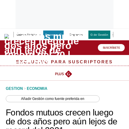
Últimas Noticias
Empresas G
Empresas
G de Gestión
Finanzas
Lo último
Peru Quiosco
SUSCRÍBETE
Portada
EXCLUSIVO PARA SUSCRIPTORES
Empresas
PLUS
G
Management & Empleo
GESTION
>
ECONOMIA
Economía
Añadir
Gestión
como fuente preferida en
Mercados
Fondos mutuos crecen luego
Perú
de dos años pero aún lejos de
Política