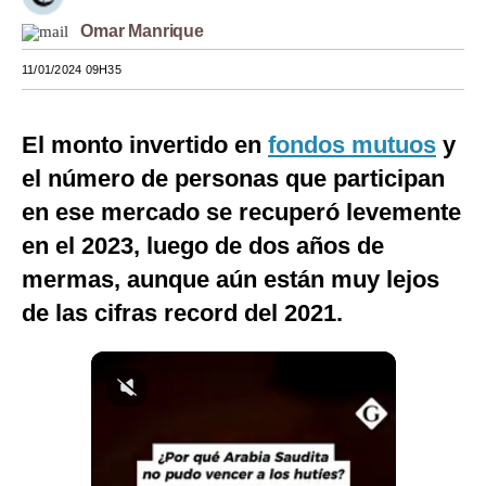
Omar Manrique
Moda
11/01/2024 09H35
Estilos
Mundo
El monto invertido en
fondos mutuos
y
EEUU
el número de personas que participan
México
en ese mercado se recuperó levemente
en el 2023, luego de dos años de
España
mermas, aunque aún están muy lejos
Internacional
de las cifras record del 2021.
Tecnología
Club del Suscriptor
Mix
G de Gestión