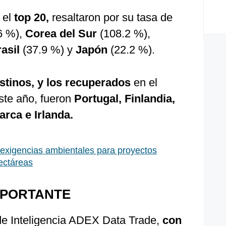
 el
top 20,
resaltaron por su tasa de
6 %),
Corea del Sur
(108.2 %),
asil
(37.9 %) y
Japón
(22.2 %).
stinos, y los recuperados
en el
ste año, fueron
Portugal, Finlandia,
rca e Irlanda.
n exigencias ambientales para proyectos
ectáreas
MPORTANTE
de Inteligencia ADEX Data Trade,
con