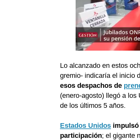
Podcast
Gestión TV
Videos
Fotogalerías
Lo alcanzado en estos och
gestion.pe
gremio- indicaría el inicio
¿quiénes
esos despachos de
pren
Somos?
(enero-agosto) llegó a los
Términos
Y
de los últimos 5 años.
Condiciones
Política
De
Estados Unidos
impulsó 
Privacidad
participación
; el gigante
Politica