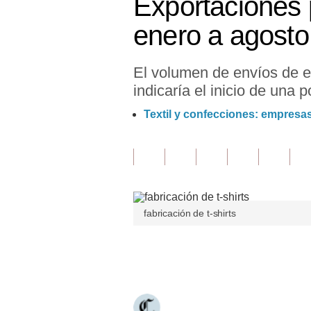
Exportaciones 
Finanzas Personales
enero a agost
Inmobiliarias
El volumen de envíos de e
Plus G
indicaría el inicio de una
Opinión
Textil y confecciones: empresas
Editorial
Pregunta de hoy
Blogs
fabricación de t-shirts
Tendencias
Lujo
Únete a nuestro canal
Viajes
Moda