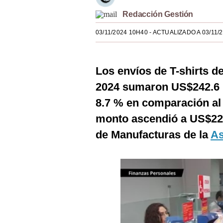
Estilos
Redacción Gestión
Mundo
03/11/2024 10H40
- ACTUALIZADO A 03/11/
EEUU
Los envíos de T-shirts d
México
2024 sumaron US$242.6 
España
8.7 % en comparación al
Internacional
monto ascendió a US$223
Tecnología
de Manufacturas de la
As
Club del Suscriptor
Mix
G de Gestión
Notas Contratadas