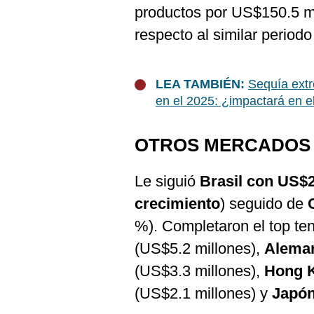
De
productos por US$150.5 m
Cookies
respecto al similar period
Preguntas
Frecuentes
LEA TAMBIÉN:
Sequía extr
en el 2025: ¿impactará en e
OTROS MERCADOS
Le siguió
Brasil con US$2
crecimiento
) seguido de
%). Completaron el top te
(US$5.2 millones),
Alema
(US$3.3 millones),
Hong 
(US$2.1 millones) y
Japó