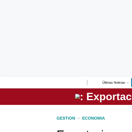
Lo último
Peru Quiosco
Portada
Empresas
Management & Empleo
Economía
Últimas Noticias
Mercados
Perú
Política
GESTION
>
ECONOMIA
Tu Dinero