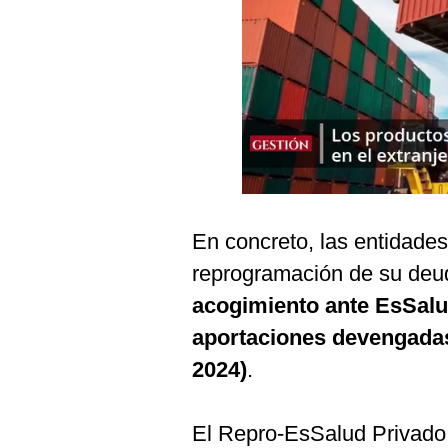
Podcast
Gestión TV
Videos
Fotogalerías
gestion.pe
En concreto, las entidades 
¿quiénes
reprogramación de su de
Somos?
acogimiento ante EsSalu
Términos
Y
aportaciones devengadas
Condiciones
2024)
.
Política
De
Privacidad
El Repro-EsSalud Privado
Politica