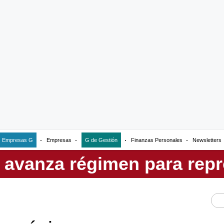
Empresas G
Empresas
G de Gestión
Finanzas Personales
Newsletters