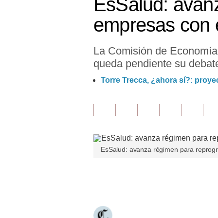
EsSalud: avan
Finanzas Personales
empresas con e
Inmobiliarias
La Comisión de Economía d
Plus G
queda pendiente su debate
Opinión
Torre Trecca, ¿ahora sí?: proye
Editorial
Pregunta de hoy
Blogs
EsSalud: avanza régimen para reprog
Tendencias
Lujo
Únete a nuestro canal
Viajes
Moda