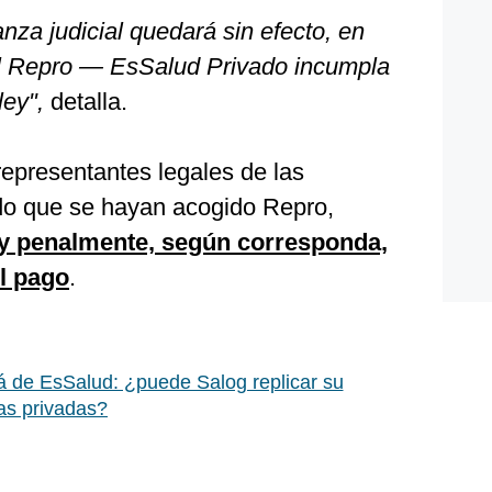
nza judicial quedará sin efecto, en
al Repro — EsSalud Privado incumpla
 ley",
detalla.
representantes legales de las
ado que se hayan acogido Repro,
 y penalmente, según corresponda,
l pago
.
á de EsSalud: ¿puede Salog replicar su
cas privadas?