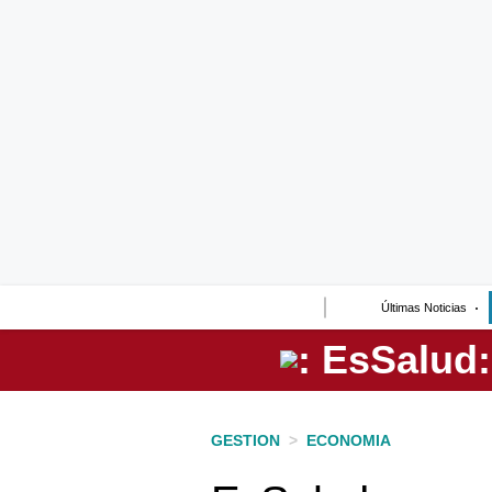
Lo último
Peru Quiosco
Portada
Empresas
Management & Empleo
Economía
Últimas Noticias
Mercados
Perú
Política
GESTION
>
ECONOMIA
Tu Dinero