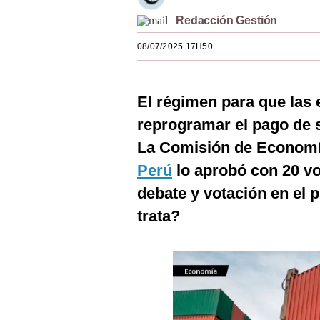
Estilos
Redacción Gestión
Mundo
08/07/2025 17H50
EEUU
El régimen para que las
México
reprogramar el pago de
España
La Comisión de Economí
Internacional
Perú
lo aprobó con 20 vo
Tecnología
debate y votación en el 
trata?
Club del Suscriptor
Mix
G de Gestión
Notas Contratadas