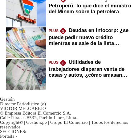
Petroperú: lo que dice el ministro
del Minem sobre la petrolera
Deudas en Infocorp: ¿se
PLUS
G
puede pedir nuevo crédito
mientras se sale de la lista
negra?
Utilidades de
PLUS
G
trabajadores disparan venta de
casas y autos, ¿cómo amasan
tanta liquidez?
Gestión
Director Periodístico (e)
VÍCTOR MELGAREJO
© Empresa Editora El Comercio S.A.
Calle Paracas #532, Pueblo Libre, Lima.
Copyright© | Gestion.pe | Grupo El Comercio | Todos los derechos
reservados
SECCIONES:
Portada
-