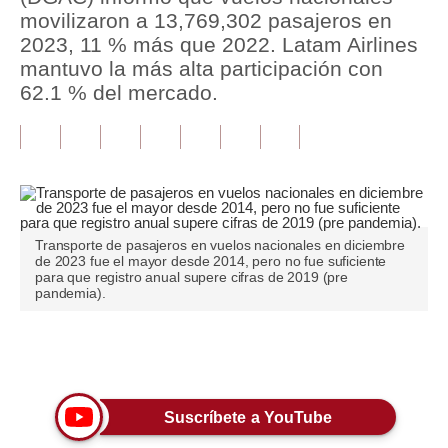
movilizaron a 13,769,302 pasajeros en
Tu Dinero
2023, 11 % más que 2022. Latam Airlines
mantuvo la más alta participación con
Finanzas Personales
62.1 % del mercado.
Inmobiliarias
Plus G
Opinión
Editorial
Transporte de pasajeros en vuelos nacionales en diciembre
de 2023 fue el mayor desde 2014, pero no fue suficiente
para que registro anual supere cifras de 2019 (pre
Pregunta de hoy
pandemia).
Blogs
Únete a nuestro canal
Tendencias
Lujo
Suscríbete a YouTube
Viajes