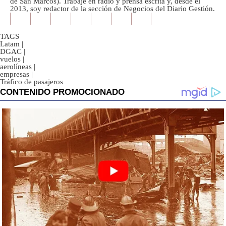
de San Marcos). Trabajé en radio y prensa escrita y, desde el
2013, soy redactor de la sección de Negocios del Diario Gestión.
TAGS
Latam
|
DGAC
|
vuelos
|
aerolíneas
|
empresas
|
Tráfico de pasajeros