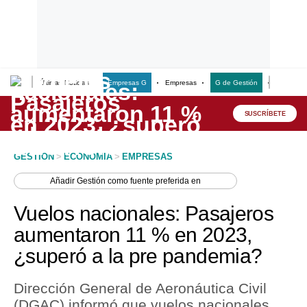
Últimas Noticias
Empresas G
Empresas
G de Gestión
Finanzas
Lo último
Peru Quiosco
SUSCRÍBETE
Portada
GESTION
>
ECONOMIA
>
EMPRESAS
Empresas
Añadir
Gestión
como fuente preferida en
Management & Empleo
Vuelos nacionales: Pasajeros
Economía
aumentaron 11 % en 2023,
¿superó a la pre pandemia?
Mercados
Perú
Dirección General de Aeronáutica Civil
(DGAC) informó que vuelos nacionales
Política