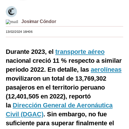
Moda
Estilos
Josimar Cóndor
Mundo
13/02/2024 16H06
EEUU
Durante 2023, el
transporte aéreo
México
nacional creció 11 % respecto a similar
España
periodo 2022. En detalle, las
aerolíneas
movilizaron un total de 13,769,302
Internacional
pasajeros en el territorio peruano
Tecnología
(12,401,505 en 2022), reportó
Club del Suscriptor
la
Dirección General de Aeronáutica
Mix
Civil (DGAC)
. Sin embargo, no fue
suficiente para superar finalmente el
G de Gestión