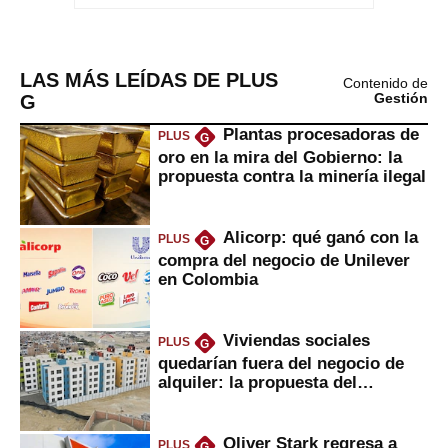
LAS MÁS LEÍDAS DE PLUS
Contenido de
G
Gestión
Plantas procesadoras de
PLUS
G
oro en la mira del Gobierno: la
propuesta contra la minería ilegal
Alicorp: qué ganó con la
PLUS
G
compra del negocio de Unilever
en Colombia
Viviendas sociales
PLUS
G
quedarían fuera del negocio de
alquiler: la propuesta del
gobierno
Oliver Stark regresa a
PLUS
G